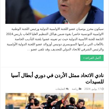
الخاصة
بالالعاب
مغلقة
سيكون محرز بوصيان عضو اللجنة الاولمبية الدولية ورئيس اللجنة الوطنية
الاولمبية التونسية حاضرا بقوة ضمن هياكل التنظيم العليا لالعاب باريس 2024
التابعة للجنة الالمبية الدولية حيث تم تعيينه عضوا بلجنة التأديب الخاصة
بالألعاب التي يرأسها السويسري دونيس أوزوالد عضو اللجنة الدولية الأولمبية
والرئيس الشرفي للاتحاد الدولي للتجديف. وقد تلقى عضو …
أكمل القراءة »
نادي الاتحاد ممثل الأردن في دوري أبطال آسيا
للسيدات
على
17 يوليو، 2024
رياضة
التعليقات
نادي
الاتحاد
ممثل
الأردن
في
دوري