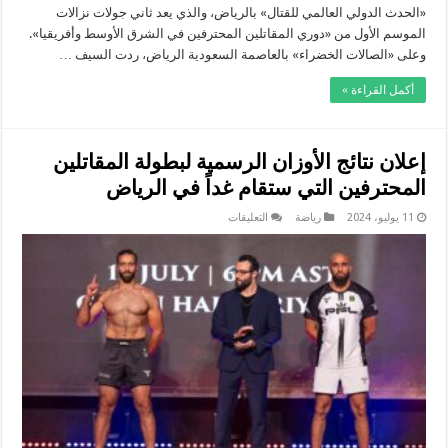
«الحدث الدولي العالمي للقتال» بالرياض، والذي يعد ثاني جولات نزالات
الموسم الأول من «دوري المقاتلين المحترفين في الشرق الأوسط وأفريقيا».
وعلى «الصالات الخضراء» بالعاصمة السعودية الرياض، ردت السيف …
أكمل القراءة »
إعلان نتائج الأوزان الرسمية لبطولة المقاتلين
المحترفين التي ستقام غداً في الرياض
على
11 يوليو، 2024
رياضة
التعليقات
إعلان
نتائج
الأوزان
الرسمية
لبطولة
المقاتلين
المحترفين
التي
ستقام
غداً
في
الرياض
مغلقة