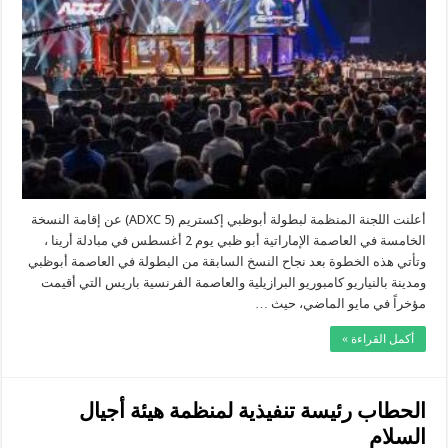
5”
تعود
إلى
نقطة
انطلاقتها
يوم
2
أغسطس
مغلقة
أعلنت اللجنة المنظمة لبطولة أبوظبي إكستريم (ADXC 5) عن إقامة النسخة
الخامسة في العاصمة الإماراتية أبو ظبي يوم 2 أغسطس في مبادلة أرينا ،
وتأتي هذه الخطوة بعد نجاح النسخ السابقة من البطولة في العاصمة أبوظبي
ومدينة بالنياريو كامبوريو البرازيلية والعاصمة الفرنسية باريس التي أقيمت
مؤخراً في مايو الماضي، حيث …
أكمل القراءة »
الحطاب رئيسة تنفيذية لمنظمة هيئة أجيال
السلام