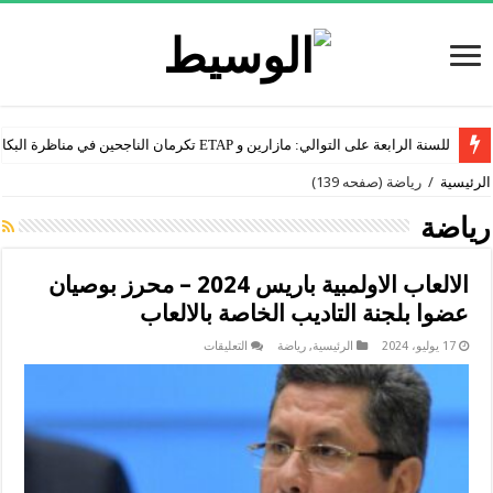
للسنة الرابعة على التوالي: مازارين و ETAP تكرمان الناجحين في مناظرة البكالوريا
المنستير: مازارين والشركة التونسية للأنشطة البترولية تتكفلان بمخيم صيفي لفائدة 70
الرئيسية
/
رياضة
(صفحه 139)
رياضة
الالعاب الاولمبية باريس 2024 – محرز بوصيان
عضوا بلجنة التاديب الخاصة بالالعاب
على
17 يوليو، 2024
الرئيسية
,
رياضة
التعليقات
الالعاب
الاولمبية
باريس
2024
–
محرز
بوصيان
عضوا
بلجنة
التاديب