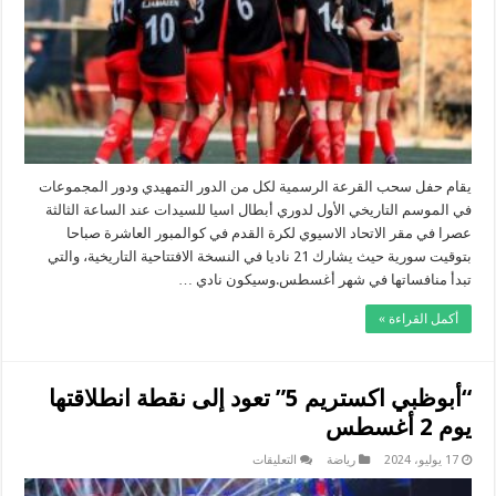
أبطال
آسيا
للسيدات
مغلقة
يقام حفل سحب القرعة الرسمية لكل من الدور التمهيدي ودور المجموعات
في الموسم التاريخي الأول لدوري أبطال اسيا للسيدات عند الساعة الثالثة
عصرا في مقر الاتحاد الاسيوي لكرة القدم في كوالمبور العاشرة صباحا
بتوقيت سورية حيث يشارك 21 ناديا في النسخة الافتتاحية التاريخية، والتي
تبدأ منافساتها في شهر أغسطس.وسيكون نادي …
أكمل القراءة »
“أبوظبي اكستريم 5” تعود إلى نقطة انطلاقتها
يوم 2 أغسطس
على
17 يوليو، 2024
رياضة
التعليقات
“أبوظبي
اكستريم