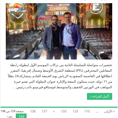
نائب
رئيس
رابطة
المقاتلين
المحترفين:
المتعة
والإثارة
عنوان
بطولة
الشرق
الأوسط
وشمال
إفريقيا
المرتقبة
في
الرياض
مغلقة
تحضيرات متواصلة للسلسلة الثانية من نزالات الموسم الأول لبطولة رابطة
المقاتلين المحترفين (PFL) لمنطقة الشرق الأوسط وشمال إفريقيا، المقرر
انطلاقها في العاصمة السعودية الرياض يوم الجمعة القادم بمشاركة 24 بطلاً
من 11 دولة، حيث ستكون المتعة والإثارة عنوان البطولة التي تضم خيرة
المواهب في الوزنين الخفيف والمتوسط.غوستافو فيرمينو نائب رئيس …
أكمل القراءة »
« الأولى
...
110
120
130
«
137
138
صفحة 139 من 198
139
140