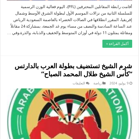
أقامت رابطة المقاتلين المحترفين (PFL)، اليوم فعالية الوزن الرسمية
للسلسلة الثانية من نزالات الموسم الأول لبطولة الشرق الأوسط وشمال
إفريقيا، المقرر انطلاقها في الصالات الخضراء بالعاصمة السعودية الرياض
عند الساعة السادسة والنصف من مساء يوم غد الجمعة، بمشاركة 24 مقاتلاً
ومقاتلة يمثلون 11 دولة في أوزان المتوسط والخفيف والذبابة، والذرة.وفي …
أكمل القراءة »
شرم الشيخ تستضيف بطولة العرب بالدارتس
“كأس الشيخ طلال المحمد الصباح”
على
9 يوليو، 2024
رياضة
التعليقات
شرم
الشيخ
تستضيف
بطولة
العرب
بالدارتس
“كأس
الشيخ
طلال
المحمد
الصباح”
مغلقة