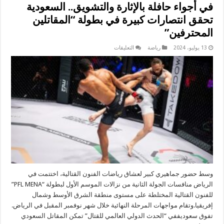
في أجواء حافلة بالإثارة والتشويق.. السعودية
تحقق انتصارات كبيرة في بطولة “المقاتلين
المحترفين”
على
13 يوليو، 2024
رياضة
التعليقات
في
أجواء
حافلة
بالإثارة
والتشويق..
السعودية
تحقق
انتصارات
كبيرة
في
بطولة
“المقاتلين
المحترفين”
مغلقة
وسط حضور جماهيري كبير لعشاق رياضات الفنون القتالية، اختتمت في
الرياض منافسات الجولة الثانية من نزالات الموسم الأول لبطولة “PFL MENA”
للفنون القتالية المختلطة على مستوى منطقة الشرق الأوسط وشمال
إفريقيا.وتقام مواجهات المرحلة النهائية خلال شهر نوفمبر المقبل في الرياض.
تفوق سعوديففي “الحدث الدولي العالمي للقتال” تمكن المقاتل السعودي