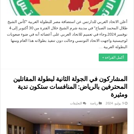
أعلن الاتحاد العربي للدارتس عن استضافة مصر للبطولة العربية “كأس الشيخ
طلال المحمد الصباح” في مدينة شرم الشيخ خلال الفترة من 30 أكتوبر إلى 4
نوفمبر 2024.وجاء في تعميم للاتحاد العربي على أعضائه أنه في ضوء صعوبات
لوجيستية واجهت الاتحاد التونسي وحالت دون تنفيذ بطولاته هذا العام ومنها
البطولة العربية …
أكمل القراءة »
المشاركون في الجولة الثانية لبطولة المقاتلين
المحترفين بالرياض: المنافسات ستكون ندية
ومثيرة
على
9 يوليو، 2024
رياضة
التعليقات
المشاركون
في
الجولة
الثانية
لبطولة
المقاتلين
المحترفين