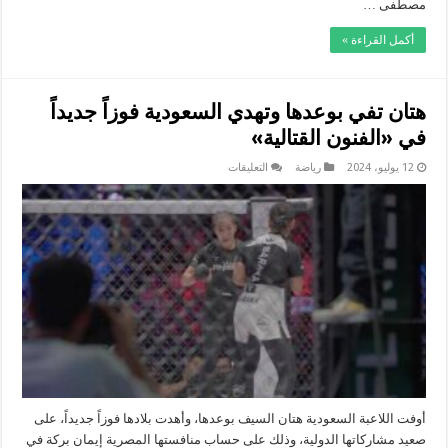
مصطفى …
أكمل القراءة »
هتان تفي بوعدها وتهدي السعودية فوزاً جديداً
في «الفنون القتالية»
على
12 يوليو، 2024
رياضة
التعليقات
هتان
تفي
بوعدها
وتهدي
السعودية
فوزاً
جديداً
في
«الفنون
القتالية»
مغلقة
أوفت اللاعبة السعودية هتان السيف بوعدها، وأهدت بلادها فوزاً جديداً، على
صعيد مشاركاتها الدولية، وذلك على حساب منافستها المصرية إيمان بركة في