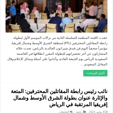
بالرياض:
المنافسات
ستكون
ندية
ومثيرة
مغلقة
عقدت اللجنة المنظمة للسلسلة الثانية من نزالات الموسم الأول لبطولة
رابطة المقاتلين المحترفين (PFL) لمنطقة الشرق الأوسط وشمال إفريقيا،
مؤتمراً صحفياً اليوم في فندق شيراتون الخالدية بالرياض، تحدث خلاله
المشاركون عن آخر تحضيراتهم للبطولة المقرر انطلاقها في العاصمة
السعودية الرياض يوم الجمعة القادم، وأجابوا على أسئلة وسائل الإعلام.وقال
المقاتل السعودي …
أكمل القراءة »
نائب رئيس رابطة المقاتلين المحترفين: المتعة
والإثارة عنوان بطولة الشرق الأوسط وشمال
إفريقيا المرتقبة في الرياض
على
8 يوليو، 2024
رياضة
التعليقات