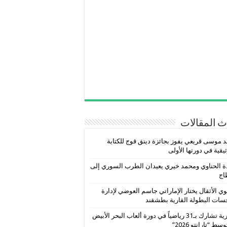
 المقالات
 موسى قريعي يفوز بجائزة دينق قوج للكتابة
ثيقية في دورتها الأولى
ة الحناوي ومحمد خيري يعيدان الطرب السوري إلى
اج
ي الأثقال يختار الإماراتي جاسم العوضي لإدارة
سات البطولة القارية بطشقند
سورية تشارك بـ31 رياضياً في دورة ألعاب البحر الأبيض
سط “تارانتو 2026”