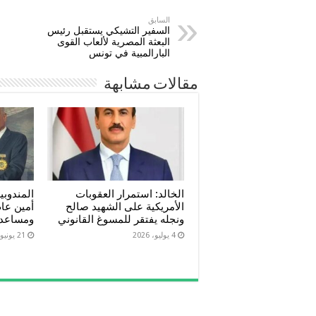
السابق
السفير التشيكي يستقبل رئيس
البعثة المصرية لألعاب القوى
البارالمبية في تونس
مقالات مشابهة
الخالد: استمرار العقوبات
المندوبية
الأمريكية على الشهيد صالح
أمين عام
ونجله يفتقر للمسوغ القانوني
ومساعد
4 يوليو، 2026
21 يونيو، 2026