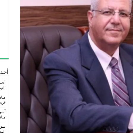
أحدث
أحمد
التو
مياد
قرط
آسيو
مناف
المتو