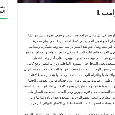
بشر
المغ
مب..!!
اووس في كل مكان يتواجد فيه، انتصر ووصف نصره بالساحق كما
ان لمنع تحول الحرب إلى كساد اقتصادي عالمي، وان مذكرة
نيا غير مشروط”، نعم لقد انتصر ترامب بشروط عسكرية وميدانية
وري للحرب والعمليات العسكرية في جميع الجبهات والمحاور بما فيها
ي يخرج عن النص ويقصف الجنوب وبيروت على أمل وقف انتصار
متحدة بعدم التدخل في الشؤون الداخلية لإيران، انتصر برفعٍ كامل
صر بتعهد الولايات المتحدة بسحب قواتها العسكرية من محيط إيران.
قتصادياً وبالتزام الولايات المتحدة وحلفائها بتقديم خطط لإعادة
 تقل عن 300 مليار دولار رغم أن طهران طالبت بترليون دولار بدل خسائرها من القصف والحصار،
يات ومشتقاتها، ومنح طهران وصولا كاملا إلى عائداتها المالية، انتصر
 من الأموال الإيرانية المجمدة خلال فترة شهرين وهي المدة المخصصة للمفاوضات
ت التفاوض، انتصر بتعهد الولايات المتحدة بعدم زيادة قواتها في
وضات، انتصر باعتماد المصادقة على الاتفاق النهائي عبر قرار
 مفاوضات لمدة شهرين للتوصل إلى اتفاق نهائي حول الملف النووي،