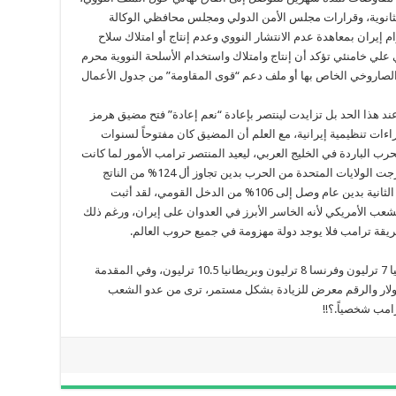
الثانوية، وقرارات مجلس الأمن الدولي ومجلس محافظي الوكالة
زام إيران بمعاهدة عدم الانتشار النووي وعدم إنتاج أو امتلاك سلاح
علي خامنئي تؤكد أن إنتاج وامتلاك واستخدام الأسلحة النووية محرم
 الصاروخي الخاص بها أو ملف دعم “قوى المقاومة” من جدول الأعمال
 هذا الحد بل تزايدت لينتصر بإعادة “نعم إعادة” فتح مضيق هرمز
ءات تنظيمية إيرانية، مع العلم أن المضيق كان مفتوحاً لسنوات
حرب الباردة في الخليج العربي، ليعيد المنتصر ترامب الأمور لما كانت
عليه قبل العدوان على إيران، انتصر ترامب وقد خرجت الولايات المتحدة من الحرب بدين تجاوز أل 124% من الناتج
القومي الأمريكي، فيما خرجت من الحرب العالمية الثانية بدين عام وصل إلى 106% من الدخل القومي، لقد أثبت
لشعب الأمريكي لأنه الخاسر الأبرز في العدوان على إيران، ورغم ذلك
طريقة ترامب فلا يوجد دولة مهزومة في جميع حروب العالم.
تبلغ مديونية اليابان 4.5 ترليون دولار أمريكي، المانيا 7 ترليون وفرنسا 8 ترليون وبريطانيا 10.5 ترليون، وفي المقدمة
دة باجمال دين عام يبلغ 35 ترليون دولار والرقم معرض للزيادة بشكل مستمر، ترى من عدو الشعب
امب شخصياً.؟!!