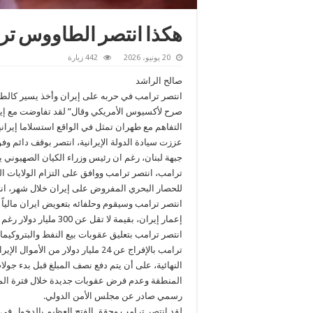
هكذا انتصر الطاووس ترا
20 يونيو، 2026
442 زيارة
صالح الراشد
انتصر ترامب في حربه على إيران وأخذ يسير كالط
صرح لأكسيوس الأمريكي وقال” لقد تفاوضت مع إير
التفاهم مع طهران تمثل في الواقع استسلاما إيرا
عززت سيادة الدولة الإيرانية، انتصر بوقف دائم وف
جبهة لبنان، رغم ان رئيس وزراء الكيان الصهيون
ترامب، انتصر ترامب ووافق على التزام الولايات ال
للحصار البحري المفروض على إيران خلال شهر، انت
انتصر ترامب وسيقوم وحلفائه بتعويض ايران مالياً وا
إعمار إيران، بقيمة لا
انتصر ترامب بتعليق عقوبات بيع النفط والبتروكيماو
ترامب بالإفراج عن 24 مليار دولار
النهائية، على أن يتم دفع نصف المبلغ قبل بدء جولا
المنطقة وعدم فرض عقوبات جديدة خلال فترة المفا
رسمي صادر عن مجلس الأمن الدولي.
لقد انتصر ترامب وحقق الفتح العظيم بالدخول في