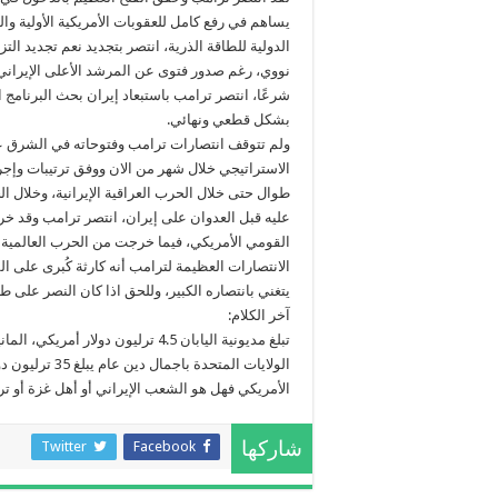
يساهم في رفع كامل للعقوبات الأمريكية الأولية و
الدولية للطاقة الذرية، انتصر بتجديد نعم تجديد الت
نووي، رغم صدور فتوى عن المرشد الأعلى الإيراني 
شرعًا، انتصر ترامب باستبعاد إيران بحث البرنامج
بشكل قطعي ونهائي.
ولم تتوقف انتصارات ترامب وفتوحاته في الشرق عند
الاستراتيجي خلال شهر من الان ووفق ترتيبات وإجرا
طوال حتى خلال الحرب العراقية الإيرانية، وخلال ال
الانتصارات العظيمة لترامب أنه كارثة كُبرى على ا
يتغني بانتصاره الكبير، وللحق اذا كان النصر على 
آخر الكلام:
الولايات المتح
الأمريكي فهل هو الشعب الإيراني أو أهل غزة أو تر
Twitter
Facebook
شاركها