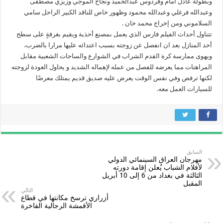
وبطولة عادل امام وفردوس عبدالحميد ونجاح الموجي وزيزي مصطفى
وعبدالله فرغلي وعبدالله محمود وظهور خاص للناقد الكبير الراحل سامي
السلاموني ومن إخراج محمد خان .
تتناول أحداث الفيلم فارس الذي يعمل بمصنع أحذية ويقيم بغرفةٍ على سطح
أحد المنازل بعد ان انفصل عن زوجته بسبب اعتدائه عليها مرارا بالضرب،
ويهوى ممارسة كرة القدم الشراب في الشوارع والساحات الشعبية مقابل
المراهنات مما يعرضه للفصل من عمله لإهماله الشديد و يحاول العودة لزوجته
لكنها ترفض وفي نفس الوقت يعرض عليه صديق قديم يمتلك معرضًا
للسيارات العمل معه.
السابق
مهرجان العراق السينمائي الدولي
لأفلام الشباب يُعلن إقامة دورته
الثالثة في بغداد من 6 إلى 10 أبريل
المقبل
التالي
أزراري ترسخ مكانتها في قطاع
الأقمشة الرجالية الفاخرة