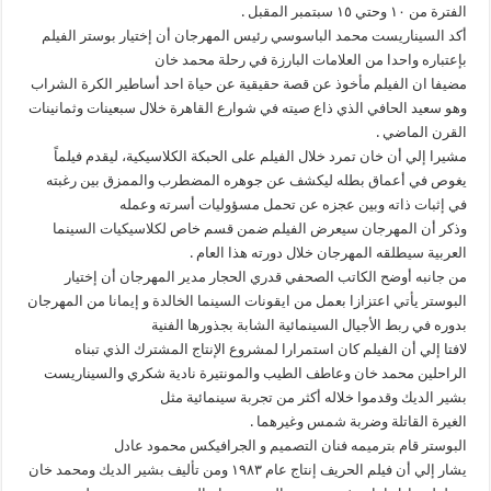
الفترة من ١٠ وحتي ١٥ سبتمبر المقبل .
أكد السيناريست محمد الباسوسي رئيس المهرجان أن إختيار بوستر الفيلم
بإعتباره واحدا من العلامات البارزة في رحلة محمد خان
مضيفا ان الفيلم مأخوذ عن قصة حقيقية عن حياة احد أساطير الكرة الشراب
وهو سعيد الحافي الذي ذاع صيته في شوارع القاهرة خلال سبعينات وثمانينات
القرن الماضي .
مشيرا إلي أن خان تمرد خلال الفيلم على الحبكة الكلاسيكية، ليقدم فيلماً
يغوص في أعماق بطله ليكشف عن جوهره المضطرب والممزق بين رغبته
في إثبات ذاته وبين عجزه عن تحمل مسؤوليات أسرته وعمله
وذكر أن المهرجان سيعرض الفيلم ضمن قسم خاص لكلاسيكيات السينما
العربية سيطلقه المهرجان خلال دورته هذا العام .
من جانبه أوضح الكاتب الصحفي قدري الحجار مدير المهرجان أن إختيار
البوستر يأتي اعتزازا بعمل من ايقونات السينما الخالدة و إيمانا من المهرجان
بدوره في ربط الأجيال السينمائية الشابة بجذورها الفنية
لافتا إلي أن الفيلم كان استمرارا لمشروع الإنتاج المشترك الذي تبناه
الراحلين محمد خان وعاطف الطيب والمونتيرة نادية شكري والسيناريست
بشير الديك وقدموا خلاله أكثر من تجربة سينمائية مثل
الغيرة القاتلة وضربة شمس وغيرهما .
البوستر قام بترميمه فنان التصميم و الجرافيكس محمود عادل
يشار إلي أن فيلم الحريف إنتاج عام ١٩٨٣ ومن تأليف بشير الديك ومحمد خان