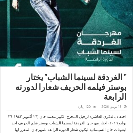
” الغردقة لسينما الشباب” يختار
بوستر فيلمه الحريف شعارا لدورته
الرابعة
13 يونيو، 2026
120 زيارة
احتفاء بالذكرى العاشرة لرحيل المخرج الكبير محمد خان (٢٦ أكتوبر ١٩٤٢-٢٦
يوليو ٢٠١٦) اختار مهرجان الغردقة لسينما الشباب بوستر فيلم الحريف احد
ايقونات خان السينمائية ليكون شعار الدورة الرابعة للمهرجان المقرر لها