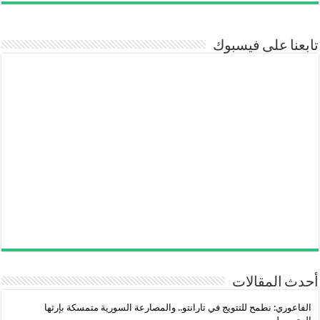
تابعنا على فيسبوك
أحدث المقالات
الفاعوري: نطمح للتتويج في تارانتو.. والمصارعة السورية متمسكة بإرثها