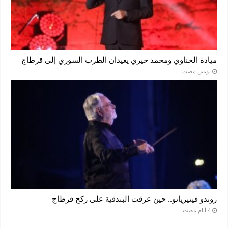
ميادة الحناوي ومحمد خيري يعيدان الطرب السوري إلى قرطاج
‏يومين مضت
روندو فينيزيانو.. حين عزفت البندقية على ركح قرطاج