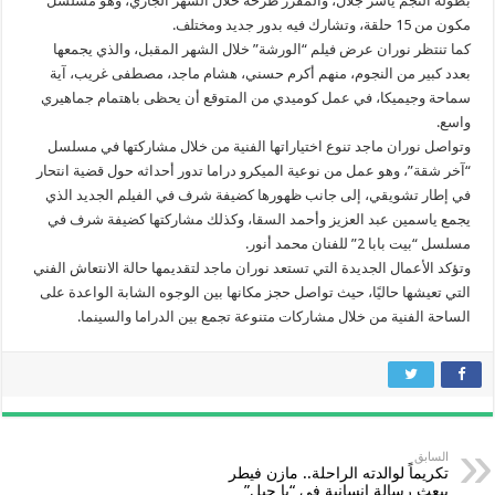
بطولة النجم ياسر جلال، والمقرر طرحه خلال الشهر الجاري، وهو مسلسل
مكون من 15 حلقة، وتشارك فيه بدور جديد ومختلف.
كما تنتظر نوران عرض فيلم “الورشة” خلال الشهر المقبل، والذي يجمعها
بعدد كبير من النجوم، منهم أكرم حسني، هشام ماجد، مصطفى غريب، آية
سماحة وجيميكا، في عمل كوميدي من المتوقع أن يحظى باهتمام جماهيري
واسع.
وتواصل نوران ماجد تنوع اختياراتها الفنية من خلال مشاركتها في مسلسل
“آخر شقة”، وهو عمل من نوعية الميكرو دراما تدور أحداثه حول قضية انتحار
في إطار تشويقي، إلى جانب ظهورها كضيفة شرف في الفيلم الجديد الذي
يجمع ياسمين عبد العزيز وأحمد السقا، وكذلك مشاركتها كضيفة شرف في
مسلسل “بيت بابا 2” للفنان محمد أنور.
وتؤكد الأعمال الجديدة التي تستعد نوران ماجد لتقديمها حالة الانتعاش الفني
التي تعيشها حاليًا، حيث تواصل حجز مكانها بين الوجوه الشابة الواعدة على
الساحة الفنية من خلال مشاركات متنوعة تجمع بين الدراما والسينما.
السابق
تكريماً لوالدته الراحلة.. مازن فيطر
يبعث رسالة إنسانية في “يا جبل”