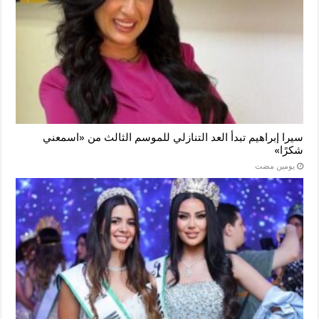
سيرا إبراهيم تبدأ العد التنازلي للموسم الثالث من «اسمعني
شكرًا»
‏يومين مضت