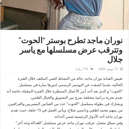
نوران ماجد تطرح بوستر “الحوت”
وتترقب عرض مسلسلها مع ياسر
جلال
12 يونيو، 2026
110 زيارة
تعيش الفنانة نوران ماجد، حالة من النشاط الفني المكثف خلال الفترة
الحالية، بعدما كشفت عن البوستر الرسمي لدورها سارة في مسلسل
“الحوت” و الذي يعد أحد أبرز الأعمال المنتظرة خلال الفترة المقبلة، خاصة أنه
يقدم تجربة درامية مختلفة تمزج بين التشويق والخيال العلمي.
ويشارك في بطولة مسلسل “الحوت” عدد من الفنانين المصريين والعراقيين،
من بينهم محمد لطفي ونانسي صلاح، ويأتي العمل في 15 حلقة، حيث تقدم
نوران ماجد أحد الأدوار الرئيسية ضمن أحداثه.
وفي سياق متصل، تترقب نوران ماجد عرض مسلسل “للعدالة وجه آخر”