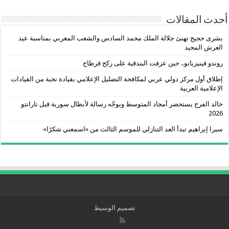
أحدث المقالات
بشرى حجيج تهنئ جلالة الملك محمد السادس والشعب المغربي بمناسبة عيد
العرش المجيد
روندو فينيزيانو.. حين عزفت البندقية على ركح قرطاج
إطلاق أول مركز دولي عربي لمكافحة التضليل الإعلامي بقيادة نخبة من القيادات
الإعلامية العربية
خالد الفرج يستحضر أمجاد المتوسط ويوجّه رسالة لأبطال سورية قبل تارانتو
2026
سيرا إبراهيم تبدأ العد التنازلي للموسم الثالث من «اسمعني شكرًا»
تصميم الوسيط