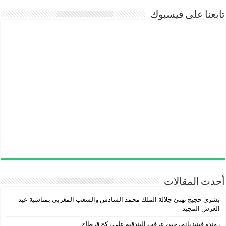
تابعنا على فيسبوك
أحدث المقالات
بشرى حجيج تهنئ جلالة الملك محمد السادس والشعب المغربي بمناسبة عيد
العرش المجيد
روندو فينيزيانو.. حين عزفت البندقية على ركح قرطاج