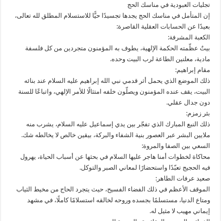
تجليات العبودية في مناسك الحج
إن المتأمل في مناسك الحج يجدها تجسيدًا حيًّا للاستسلام المطلق لله تعالى،
بعيدًا عن الحسابات العقلية القاصرة:
الكعبة المشرفة:
بيتٌ عظّمته الحكمة الإلهية، يطوف به المؤمنون متجردين من كل فلسفة
مادية، معلنين الطاعة لرب البيت وحده.
مقام إبراهيم:
ذلك الموضع الذي يحمل أثر قدمي نبي الله إبراهيم عليه السلام عند بنائه
البيت، يقف عنده المؤمنون ويصلّون خلفه امتثالًا للأمر الإلهي، واتباعًا للسنة
دون جدال عقلي.
بئر زمزم:
ذلك النبع المبارك الذي تفجّر بين يدي إسماعيل عليه السلام، يشرب منه
ملايين البشر عبر العصور بنية الشفاء والبركة، بيقين خالص لا يخالطه شك.
السعي بين الصفا والمروة:
محاكاة لخطوات أمنا هاجر عليها السلام في بحثها عن أسباب الحياة، يهرول
فيه الحجيج تعبّدًا واستحضارًا لمعاني الصبر والتوكل.
صعيد عرفات الطاهر:
الموقف الأعظم في ذلك الفضاء الفسيح، حيث يتجرد الحاج من مخيط الثياب
ومتاع الدنيا، مستسلمًا بجسده وروحه لخالقه استسلامًا كاملًا، في مشهد
إيماني مهيب لا مثيل له.