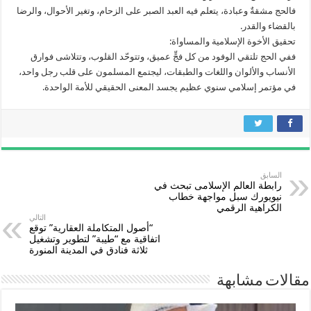
فالحج مشقةٌ وعبادة، يتعلم فيه العبد الصبر على الزحام، وتغير الأحوال، والرضا
بالقضاء والقدر.
تحقيق الأخوة الإسلامية والمساواة:
ففي الحج تلتقي الوفود من كل فجٍّ عميق، وتتوحّد القلوب، وتتلاشى فوارق
الأنساب والألوان واللغات والطبقات، ليجتمع المسلمون على قلب رجل واحد،
في مؤتمر إسلامي سنوي عظيم يجسد المعنى الحقيقي للأمة الواحدة.
السابق
رابطة العالم الإسلامى تبحث في
نيويورك سبل مواجهة خطاب
الكراهية الرقمي
التالي
“أصول المتكاملة العقارية” توقع
اتفاقية مع “طيبة” لتطوير وتشغيل
ثلاثة فنادق في المدينة المنورة
مقالات مشابهة