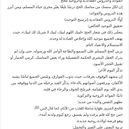
الفوائد والدروس العقائدية والروحية للحج
إن لكل منسك من مناسك الحج درسًا بليغًا يغيّر مجرى حياة المسلم، ومن أبرز
هذه الدروس والفوائد:
أولًا: الدروس العقائدية (ترسيخ التوحيد)
تحقيق التوحيد الخالص:
يتجلى ذلك في شعار الحج: «لبيك اللهم لبيك، لبيك لا شريك لك لبيك»، حيث
يهتف الجميع بتوحيد الله وإخلاص العبادة له وحده.
الاستسلام والانقياد التام:
يربي الحج المسلم على السمع والطاعة لأوامر الله ورسوله، حتى وإن لم
يدرك العقل البشري الحكمة التفصيلية وراء بعض المناسك، كرمي الجمار أو
تقبيل الحجر الأسود.
تذكّر اليوم الآخر:
إن مشهد الوقوف بعرفات، حيث تذوب الفوارق، ويلبس الجميع لباسًا يشبه
الأكفان، ويرفعون أصواتهم بالدعاء، يذكّر العبد برحيله من الدنيا ووقوفه بين
يدي الله يوم القيامة، فيرسّخ الخوف والرجاء في قلبه.
ثانيًا: الفوائد الروحية والتزكوية
تطهير النفس والبدء من جديد:
فالحج المبرور طهارة شاملة للقلب من الآثام، كما قال النبي ﷺ:
«من حج لله فلم يرفث ولم يفسق، رجع كيوم ولدته أمه»،
وهو فرصة لولادة روحية جديدة.
تربية النفس على الصبر والتحمل: