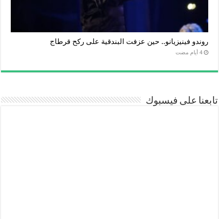
روندو فينيزيانو.. حين عزفت البندقية على ركح قرطاج
تابعنا على فيسبوك