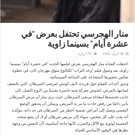
منار الهجرسي تحتفل بعرض “في
عشرة أيام” بسينما زاوية
28 أبريل، 2026
176 زيارة
احتفلت الفنانة منار الهجرسي بعرض فيلمها الجديد “في عشرة أيام” بسينما
زاوية، بعد وصول فيلم “وعد التراب” لكتالوج سوق مهرجان كان، في خطوة
تعكس حضورها المتصاعد على الساحة السينمائية.
وتدور أحداث الفيلم حول فريدة، لايف كوتش لمرضى السرطان، التي تكتشف
إصابتها بالمرض، لتخوض معركة شبه خاسرة نفسيًا من النوع الثقيل، إلى
جانب تجسيدها لمعاناة مرضى السرطان، حيث ترى منار أن مرض السرطان
يأتي دائمًا من رفض حادث ما مر به المريض، ويمكن أن يتدهور الوضع
النفسي ويصل إلى أمراض نفسية أخطر من السرطان في حد ذاته، مؤكدة
أنه يجب على كل شخص، سواء كان مريض سرطان أو لا، أن يضع صحته
النفسية أولوية مع الأكل والشرب كأنها حاجة أساسية، لأن النفس من وجهة
نظرها هي الوقود الأساسي للحياة.