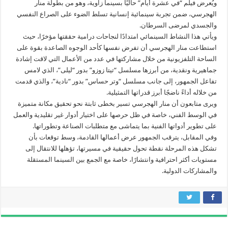
ويُعرض فيلم “في عشرة أيام” حاليًا بسينما زاوية، وهو من بطولة منار
الهجرسي، ضمن تجربة سينمائية إنسانية تسلط الضوء على الصراع النفسي
والجسدي لمرضى السرطان.
ويأتي هذا النشاط السينمائي امتدادًا لنجاحات درامية حققتها مؤخرًا، حيث
استطاعت منار الهجرسي أن تفرض نفسها كأحد الوجوه الصاعدة بقوة على
الساحة التلفزيونية من خلال مشاركتها في عدد من الأعمال التي لاقت إشادة
جماهيرية ونقدية، من أبرزها مسلسل “تيتا زوزو” بدور “ليلى”، الذي لامس
تفاعل الجمهور، إلى جانب مسلسل “وتر حساس” بدور “نادية”، والذي قدمت
من خلاله أداءً ناضجًا أبرز قدراتها التمثيلية.
ويرى متابعون أن منار الهجرسي تسير بخطى ثابتة نحو تحقيق مكانة متميزة
في الوسط الفني، خاصة في ظل حرصها على اختيار أدوار غير تقليدية والعمل
على تطوير أدواتها الفنية بما يتماشى مع متطلبات الصناعة وتطوراتها.
وفي المقابل، يترقب الجمهور عرض أعمالها القادمة، وسط توقعات بأن
تشكل هذه المرحلة نقطة تحول حقيقية في مسيرتها، تؤهلها للانتقال إلى
مستويات أكثر احترافية وانتشارًا، خاصة مع الجمع بين السينما المستقلة
والمشاركات الدولية.