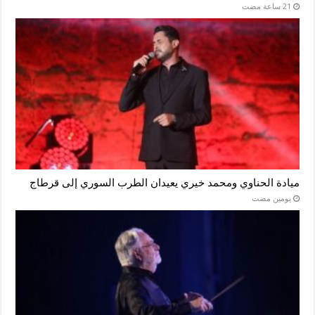
ميادة الحناوي ومحمد خيري يعيدان الطرب السوري إلى قرطاج
‏يومين مضت