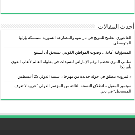
أحدث المقالات
الفاعوري: نطمح للتتويج في تارانتو.. والمصارعة السورية متمسكة بإرثها
المتوسطي
المسؤولية أمانة… وصوت المواطن الكويتي يستحق أن يُسمع
سلمى المري تحطم الرقم الإماراتي للسيدات في بطولة العالم لألعاب القوى
بأمريكا
«المرود» ينطلق في جولة جديدة من مهرجان سبيبة الدولي 25 أغسطس
سبتمبر المقبل .. انطلاق النسخة الثالثة من المؤتمر الدولي “عربية لا تعرف
المستحيل” في دبي