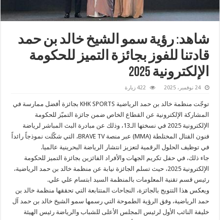
شاهد: رؤية سمو الشيخ خالد بن حمد
قادتنا للفوز بجائزة التميز للحكومة
الإلكترونية 2025
24 نوفمبر، 2025
422 زيارة
توجّت منظمة خالد بن حمد الرياضية KHK SPORTS بجائزة أفضل ممارسة في
المشاركة الإلكترونية عن القطاع الخاص ضمن جائزة التميّز للحكومة
الإلكترونية 2025 في نسختها الـ13، وذلك عن مبادرة البث المباشر لرياضة
فنون القتال المختلطة (MMA) عبر منصة BRAVE TV، التي شكّلت نموذجاً رائداً
في توظيف الحلول الرقمية لتعزيز انتشار الرياضة البحرينية عالميا.
جاء ذلك، في حفل تكريم الجهات والأفراد الفائزين بجائزة التميز للحكومة
الإلكترونية 2025، حيث تسلم الجائزة نيابة عن منظمة خالد بن حمد الرياضية،
رئيس قسم تقنية المعلومات بالمنظمة السيد ابتسام علي علي.
ويعكس هذا التتويج بالجائزة، النجاحات المتتابعة التي تحققها منظمة خالد بن
حمد الرياضية، وفق الرؤية الطموحة التي رسمها سمو الشيخ خالد بن حمد آل
خليفة النائب الأول لرئيس المجلس الأعلى للشباب والرياضة رئيس الهيئة