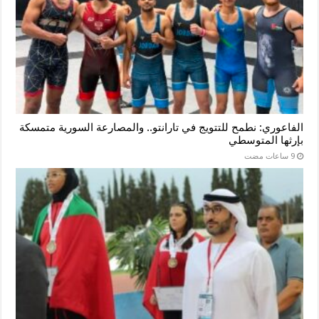
الفاعوري: نطمح للتتويج في تارانتو.. والمصارعة السورية متمسكة
بإرثها المتوسطي