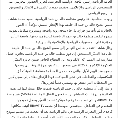
العامة للرياضة رئيس اللجنة الأولمبية البحرينية، لتعزيز الحضور البحريني على
المستويين الرياضي والإعلامي، وتقديم نموذج عالمي في الابتكار والتسويق
والترويج الرياضي.
وبهذه المناسبة، هنأ رئيس منظمة خالد بن حمد الرياضية السيد محمد شاهد،
سمو الشيخ خالد بن حمد آل خليفة بهذا الإنجاز المميز، مؤكداً أن الفوز
بالجائزة لم يأتِ من فراغ، بل جاء نتيجة رؤية واضحة ومشروع متكامل يقوده
سموه لتكون منظمة خالد بن حمد الرياضية فريدة من نوعها، واسعة التأثير،
ومؤثرة على المستويات الرياضية والإعلامية والتسويقية.
وقال شاهد: “نتقدم بخالص التهاني إلى سمو الشيخ خالد بن حمد آل خليفة
على هذا التميّز المستحق. إن فوز منظمة خالد بن حمد الرياضية بجائزة أفضل
ممارسة في المشاركة الإلكترونية عن القطاع الخاص ضمن جائزة التميّز
للحكومة الإلكترونية 2025 في نسختها الـ13، هو ثمرة للرؤية التي وضعها
سموه منذ اليوم الأول، والتي جعلت من المنظمة منظمة عالمية تُحقّق
المكتسبات والنجاحات في شتى المجالات. فهذا الإنجاز يضاف إلى سجل كبير
من المحطات التي نفتخر بها ونمضي قدماً لتعزيزها”.
وأشار إلى أن منظمة خالد بن حمد الرياضية قدمت خلال مشاركتها في هذه
الجائزة مبادرة البث المباشر لرياضة فنون القتال المختلطة (MMA) عبر منصة
BRAVE TV، والتي تعد منصة رقمية مبتكرة تحصد التميّز بفضل نموذجها
المتقدم في التفاعل المجتمعي، موضحا أن منصة BRAVE TV أثبتت مكانتها
كإحدى أبرز التجارب الرقمية في عالم الرياضة بعد أن نجحت في تقديم نموذج
متكامل للتفاعل الذكي مع الجمهور، الأمر الذي أسهم في نيلها جائزة التميّز