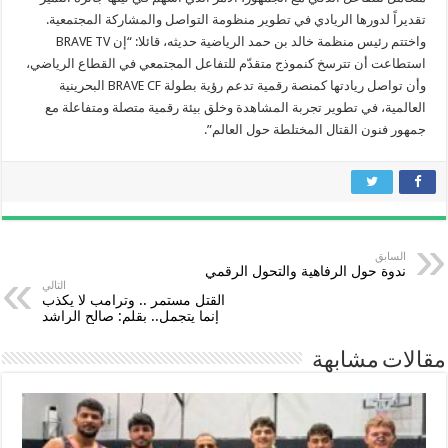
تقديراً لدورها الريادي في تطوير منظومة التواصل والمشاركة المجتمعية.
واختتم رئيس منظمة خالد بن حمد الرياضية حديثه، قائلا: “إن BRAVE TV
استطاعت أن تترسخ كنموذج متقدّم للتفاعل المجتمعي في القطاع الرياضي،
وأن تواصل ريادتها كمنصة رقمية تدعم رؤية بطولة BRAVE CF البحرينية
العالمية، في تطوير تجربة المشاهدة وخلق بيئة رقمية متصلة ومتفاعلة مع
جمهور فنون القتال المختلطة حول العالم”.
السابق
ندوة حول الرفاهية والتحول الرقمي
التالي
القتل مستمر .. وترامب لا يكذب
إنما يتجمل.. بقلم: صالح الراشد
مقالات مشابهة