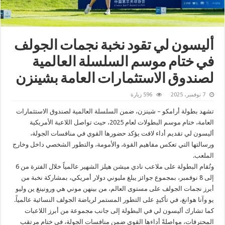
أليسون لي تقود نخبة نجمات الجولف
في ختام موسم السلسلة العالمية
لصندوق الاستثمارات العامة بشينزن
7 نوفمبر، 2025
596 زيارة
تشهد بطولة أرامكو – شينزن، ضمن السلسلة العالمية لصندوق الاستثمارات
العامة، ختام موسم البطولات لعام 2025، حيث تواصل اللاعبة الأمريكية
أليسون لي تقديم أداء لافت يؤكد حضورها القوي في منافسات الجولة،
ورسالتها التي تعكس مفاهيم القوة، والأمومة، والتطور الشخصي داخل وخارج
الملعب.
وتُقام البطولة على ملاعب نادي ميشن هيلز الشهير عالمياً خلال الفترة من 6
إلى 8 نوفمبر، بمجموع جوائز يبلغ مليوني دولار أمريكي، بمشاركة نخبة من
أبرز نجمات الجولف على مستوى العالم، من بينهن موني هي ورونينغ ين وليو
يو وآنا هوانغ، في تأكيدٍ على التطور المستمر لرياضة الجولف النسائية عالمياً.
كما تشارك أليسون لي في البطولة إلى جانب مجموعة من أبرز اللاعبات
المحترفات، مواصلةً أداءها القوي ضمن منافسات الجولة، في ختامٍ مرتقب