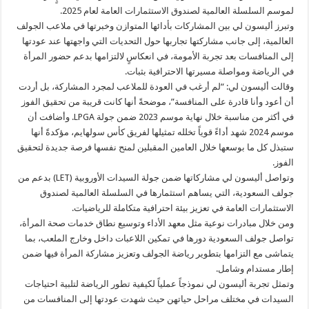
لموسم السلسلة العالمية لصندوق الاستثمارات العامة لعام 2025.
وتبرز أليسون لي بين المشاركات بأدائها المتوازن وخبرتها في ملاعب الجولف
العالمية، إلى جانب مشاركتها تجاربها حول التحديات التي واجهتها عند عودتها
إلى المنافسات بعد تجربة الأمومة، في انعكاسٍ لالتزامها بدعم حضور المرأة
في الرياضة ومواصلة مسيرتها الاحترافية بثبات.
وقالت أليسون لي: “لم أرغب في العودة للملاعب لمجرد المشاركة، بل أردت
أن أعود وأنا قادرة على المنافسة”، موضحةً أنها كانت قريبة من تحقيق الفوز
في أكثر من مناسبة خلال نهاية موسم 2023 ضمن جولة LPGA. وأضافت أن
موسم 2024 شهد أداءً قوياً تخلله تمثيلها لفريق كأس سولهايم، مؤكدةً أنها
ستبذل كل ما بوسعها خلال العامين المقبلين لمنح نفسها فرصة جديدة لتحقيق
الفوز.
وتواصل أليسون لي مشاركاتها ضمن جولة السيدات الأوروبية (LET) بدعم من
جولف السعودية، التي يساهم استثمارها في السلسلة العالمية لصندوق
الاستثمارات العامة في تعزيز بيئة احترافية متكاملة للرياضيات.
ومن خلال مبادرات نوعية مثل معهد الأداء وتوسيع نطاق خدمات صحة المرأة،
تواصل جولف السعودية دورها في تمكين اللاعبات داخل وخارج الملعب، بما
يتماشى مع التزامها بتطوير رياضة الجولف وتعزيز مشاركة المرأة فيها ضمن
إطار مستدام وشامل.
وتمثل تجربة أليسون لي نموذجاً عملياً لكيفية تطور الرياضة لتلبية احتياجات
السيدات في مختلف مراحل حياتهن حيث شهدت عودتها إلى المنافسات من