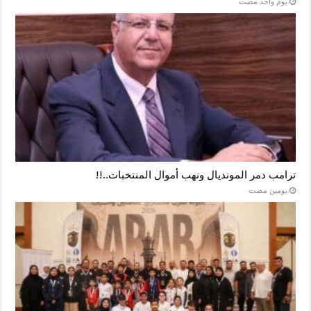
‏يوم واحد مضت
ترامب دمر المونديال ونهب أموال المنتخبات..!!
‏يومين مضت