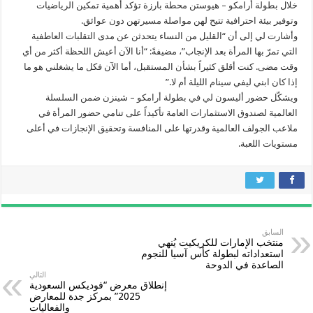
خلال بطولة أرامكو – هيوستن محطة بارزة تؤكد أهمية تمكين الرياضيات
وتوفير بيئة احترافية تتيح لهن مواصلة مسيرتهن دون عوائق.
وأشارت لي إلى أن “القليل من النساء يتحدثن عن مدى التقلبات العاطفية
التي تمرّ بها المرأة بعد الإنجاب”، مضيفةً: “أنا الآن أعيش اللحظة أكثر من أي
وقت مضى. كنت أقلق كثيراً بشأن المستقبل، أما الآن فكل ما يشغلني هو ما
إذا كان ابني ليفي سينام الليلة أم لا.”
ويشكّل حضور أليسون لي في بطولة أرامكو – شينزن ضمن السلسلة
العالمية لصندوق الاستثمارات العامة تأكيداً على تنامي حضور المرأة في
ملاعب الجولف العالمية وقدرتها على المنافسة وتحقيق الإنجازات في أعلى
مستويات اللعبة.
السابق
منتخب الإمارات للكريكيت يُنهي
استعداداته لبطولة كأس آسيا للنجوم
الصاعدة في الدوحة
التالي
إنطلاق معرض “فوديكس السعودية
2025” بمركز جدة للمعارض
والفعاليات