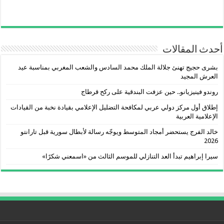
أحدث المقالات
بشرى حجيج تهنئ جلالة الملك محمد السادس والشعب المغربي بمناسبة عيد
العرش المجيد
روندو فينيزيانو.. حين عزفت البندقية على ركح قرطاج
إطلاق أول مركز دولي عربي لمكافحة التضليل الإعلامي بقيادة نخبة من القيادات
الإعلامية العربية
خالد الفرج يستحضر أمجاد المتوسط ويوجّه رسالة لأبطال سورية قبل تارانتو
2026
سيرا إبراهيم تبدأ العد التنازلي للموسم الثالث من «اسمعني شكرًا»