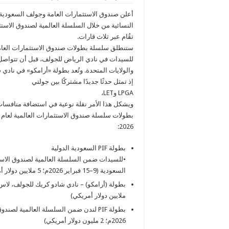
أعلن صندوق الاستثمارات العامة وجولف السعودية 
تقُام عبر ثلاث قارات.
ستنطلق سلسلة بطولات صندوق الاستثمارات العامة 
للسيدات في نادي الرياض للجولف، قبل أن تتواصل
والولايات المتحدة. وتُعد بطولة «أرامكو» في ناد
إذ تمثل حدثًا جديدًا مشتركًا بين جولتي
LPGA وLET،
ويشكل هذا الأمر نقلة نوعية في استضافة منافسات 
بطولات سلسلة صندوق الاستثمارات العالمية لعام
2026:
بطولة PIF السعودية الدولية
•للسيدات ضمن السلسلة العالمية لصندوق الاستث
السعودية (9–15 فبراير 2026م؛ 5 ملايين دولار أمريكي)
ملايين دولار أمريكي)
2026م؛ 2 مليون دولار أمريكي)