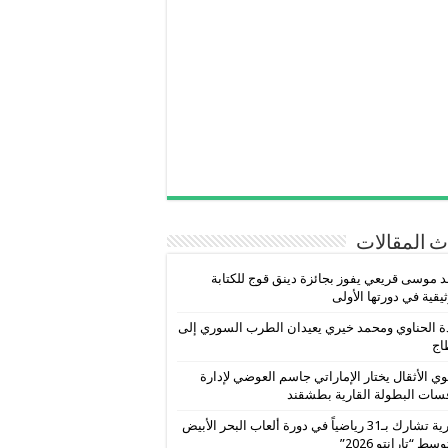
 المقالات
 موسى قريعي يفوز بجائزة دينق قوج للكتابة
ثيقية في دورتها الأولى
ة الحناوي ومحمد خيري يعيدان الطرب السوري إلى
اج
ي الأثقال يختار الإماراتي جاسم العوضي لإدارة
سات البطولة القارية بطشقند
سورية تشارك بـ31 رياضياً في دورة ألعاب البحر الأبيض
سط “تارانتو 2026”