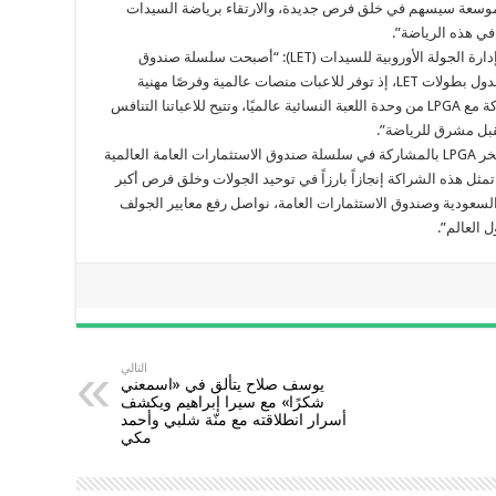
موسعة سيسهم في خلق فرص جديدة، والارتقاء برياضة السيدات
في هذه الرياضة”.
فيما قالت مارتا فيغيراس-دوتي، رئيسة مجلس إدارة الجولة الأوروبية للسيدات (LET): “أصبحت سلسلة صندوق
الاستمارات العامة العالمية ركيزة أساسية في جدول بطولات LET، إذ توفر للاعبات منصات عالمية وفرصًا مهنية
مؤثرة. وتُعزز إضافة بطولة لاس فيغاس المشتركة مع LPGA من وحدة اللعبة النسائية عالميًا، وتتيح للاعباتنا التنافس
قبل مشرق للرياضة”.
اما كريغ كيسلر، مفوض رابطة LPGA فقالت:”تفخر LPGA بالمشاركة في سلسلة صندوق الاستثمارات العامة العالمية
ثل هذه الشراكة إنجازاً بارزاً في توحيد الجولات وخلق فرص أكبر
العالم. وبالتعاون مع LET وجولف السعودية وصندوق الاستثمارات العامة، نواصل رفع معايير الجولف
 العالم”.
التالي
يوسف صلاح يتألق في «اسمعني
شكرًا» مع سيرا إبراهيم ويكشف
أسرار انطلاقته مع منّة شلبي وأحمد
مكي