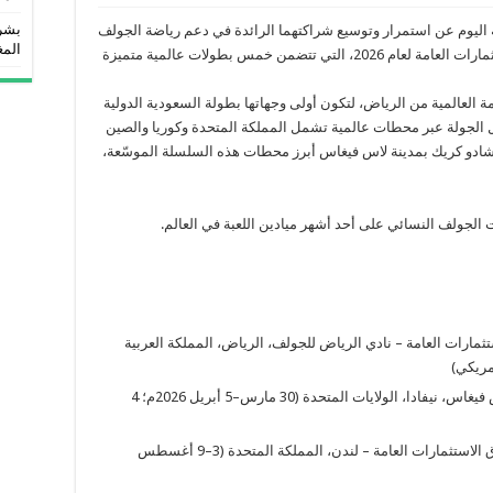
بشر
اليوم عن استمرار وتوسيع شراكتهما الرائدة في دعم رياضة الجولف
المغ
النسائية من خلال السلسلة العالمية لصندوق الاستثمارات العامة لعام 2026، التي تتضمن خمس بطولات عالمية متميزة
العالمية من الرياض، لتكون أولى وجهاتها بطولة السعودية الدولية
 الجولة عبر محطات عالمية تشمل المملكة المتحدة وكوريا والصين
ي شادو كريك بمدينة لاس فيغاس أبرز محطات هذه السلسلة الموسّعة،
الجولف النسائي على أحد أشهر ميادين اللعبة في العالم.
مارات العامة – نادي الرياض للجولف، الرياض، المملكة العربية
بطولة (أرامكو) – نادي شادو كريك للجولف، لاس فيغاس، نيفادا، الولايات المتحدة (30 مارس–5 أبريل 2026م؛ 4
بطولة PIF لندن ضمن السلسلة العالمية لصندوق الاستثمارات العامة – لندن، المملكة المتحدة (3–9 أغسطس