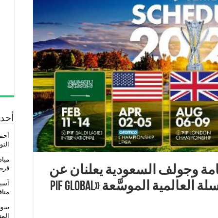
أحدث
أحمد
التو
مياد
مة وجولف السعودية يعلنان عن
قرط
آسيو
موسم 2026 بإطلاق السلسلة العالمية الموسَّعة «PIF Global
مناف
المتو