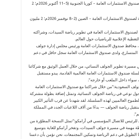
بطولة أرامكو – كوريا ضمن السلسلة العالمية لصندوق الاستثمارات العامة – كوريا الجنوبية (5–11 أكتوبر 2026م؛ 2
بطولة أرامكو – شينزين ضمن السلسلة العالمية لصندوق الاستثمارات العامة – الصين (2–8 نوفمبر 2026م؛ 2 مليون
 لصندوق الاستثمارات العامة في تطوير رياضة السيدات، وشراكته
غطية الإعلامية للرياضيات حول العالم.
ان، محافظ صندوق الاستثمارات العامة ورئيس مجلس إدارة جولف
المتسارع، ولدى صندوق الاستثمارات العامة سجل حافل في دعم
 مسيرة تطوير الجولف النسائي، من خلال العمل الوثيق مع شركائنا
ضمن سلسلة صندوق الاستثمارات العامة العالمية القادمة. يبدو مستقبل
 سواء داخل الملعب أو خارجه”.
ولف السعودية:”من خلال شراكتنا مع صندوق الاستثمارات العامة
L وLET، نواصل إحداث تحول نوعي في رياضة الجولف النسائية. وتمثل إضافة بطولة مشتركة
 LPGA انعكاسًا للقوة والطموح العالميين لهذه السلسلة. لقد شهدنا عن قرب التأثير الكبير
قبل رياضة الجولف — بدءًا من آلاف اللاعبات الجدد في المملكة
م”.
ى للرئيس للاتصال المؤسسي في أرامكو:”تمثل النسخة المطوّرة من
ة مهمة في مسيرة جولف السيدات، وتفخر أرامكو للغاية بتوسيع
نا الطويل في دعم الرياضة وتمكين المجتمعات. نحن نؤمن بأن دعمنا