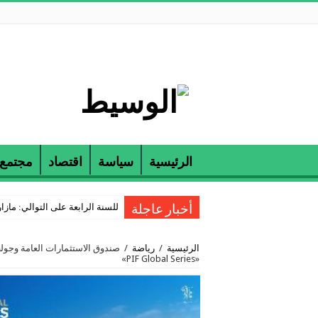
الرئيسية
سياسة
اقتصاد
مجتمع
للسنة الرابعة على التوالي: مازارين و ETAP تكرمان الناجحين في مناظرة
أخبار عاجلة
الرئيسية
/
رياضة
/
«PIF Global Series»