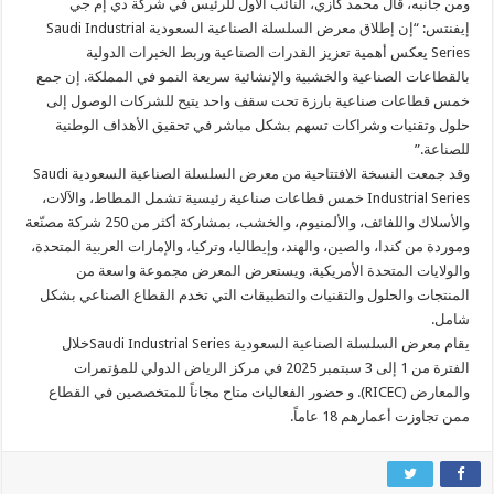
ومن جانبه، قال محمد كازي، النائب الأول للرئيس في شركة دي إم جي
إيفنتس: “إن إطلاق معرض السلسلة الصناعية السعودية Saudi Industrial
Series يعكس أهمية تعزيز القدرات الصناعية وربط الخبرات الدولية
بالقطاعات الصناعية والخشبية والإنشائية سريعة النمو في المملكة. إن جمع
خمس قطاعات صناعية بارزة تحت سقف واحد يتيح للشركات الوصول إلى
حلول وتقنيات وشراكات تسهم بشكل مباشر في تحقيق الأهداف الوطنية
للصناعة.”
وقد جمعت النسخة الافتتاحية من معرض السلسلة الصناعية السعودية Saudi
Industrial Series خمس قطاعات صناعية رئيسية تشمل المطاط، والآلات،
والأسلاك واللفائف، والألمنيوم، والخشب، بمشاركة أكثر من 250 شركة مصنّعة
وموردة من كندا، والصين، والهند، وإيطاليا، وتركيا، والإمارات العربية المتحدة،
والولايات المتحدة الأمريكية. ويستعرض المعرض مجموعة واسعة من
المنتجات والحلول والتقنيات والتطبيقات التي تخدم القطاع الصناعي بشكل
شامل.
يقام معرض السلسلة الصناعية السعودية Saudi Industrial Seriesخلال
الفترة من 1 إلى 3 سبتمبر 2025 في مركز الرياض الدولي للمؤتمرات
والمعارض (RICEC). و حضور الفعاليات متاح مجاناً للمتخصصين في القطاع
ممن تجاوزت أعمارهم 18 عاماً.