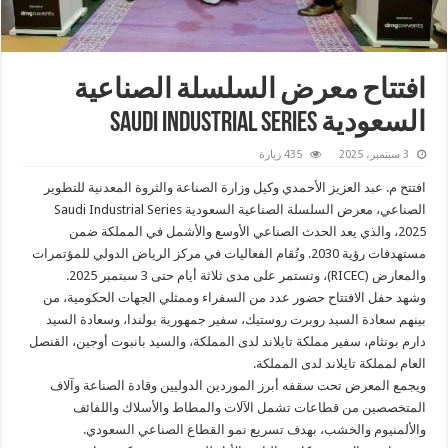
افتتاح معرض السلسلة الصناعية
السعودية Saudi Industrial Series
3 سبتمبر، 2025
435 زيارة
افتتح م. عبد العزيز الأحمدي وكيل وزارة الصناعة والثروة المعدنية للتطوير
الصناعي، معرض السلسلة الصناعية السعودية Saudi Industrial Series
2025، والذي يعد الحدث الصناعي الأوسع والأشمل في المملكة ضمن
مستهدفات رؤية 2030. وتُقام الفعاليات في مركز الرياض الدولي للمؤتمرات
والمعارض (RICEC)، وتستمر على مدى ثلاثة أيام حتى 3 سبتمبر 2025.
وشهد حفل الافتتاح حضور عدد من السفراء وممثلي الجهات الحكومية، من
بينهم سعادة السيد روبرت روستيك، سفير جمهورية بولندا، وسعادة السيد
دارم بونثام، سفير مملكة تايلاند لدى المملكة، والسيد بانبوت أوجين، القنصل
العام لمملكة تايلاند لدى المملكة.
ويجمع المعرض تحت سقفه أبرز الموردين الدوليين وقادة الصناعة وآلاف
المتخصصين من قطاعات تشمل الآلات والمطاط والأسلاك واللفائف
والألمنيوم والخشب، بهدف تسريع نمو القطاع الصناعي السعودي.