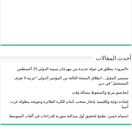
أحدث المقالات
«المرود» ينطلق في جولة جديدة من مهرجان سبيبة الدولي 25 أغسطس
سبتمبر المقبل .. انطلاق النسخة الثالثة من المؤتمر الدولي “عربية لا تعرف
المستحيل” في دبي
إنفانتينو يترنح والسقوط مسالة وقت
إشادة دولية وإقليمية بإنجاز منتخب عُمان للكرة الطائرة وتتويجه ببطولة غرب
آسيا
ابتسام حسن: نطمح لتحقيق أول ميدالية سورية للدراجات في ألعاب المتوسط