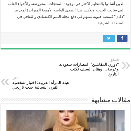
الذين أشادوا بالتنظيم الاحترافي، وجودة المنتجات المعروضة، والأجواء العامة
التي سادت الحدث. ويعكس هذا الصدى الواسع الأهمية المتزايدة لمعرض
“دكان” كمنصة حيوية تسهم في دفع عجلة النمو الاقتصادي والثقافي في
المنطقة الشرقية.
السابق
“دوري المقاتلين”: انتصارات سعودية
وعربية… وهتان السيف تكتب
التاريخ
التالي
هيئة المرأة العربية: اختيار شخصية
القرن النسائية حدث تاريخي
مقالات مشابهة