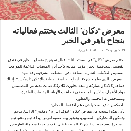
معرض “دكان” الثالث يختتم فعالياته
بنجاح باهر في الخبر
6 يوليو، 2025
453 زيارة
اختتم معرض “دكان” في نسخته الثالثة فعالياته بنجاح منقطع النظير في فندق
القصيبي بمحافظة الخبر، مؤكدًا مكانته كأحد أبرز المنصات الداعمة للمواهب
المحلية والعلامات التجارية الصاعدة في المنطقة الشرقية. وقد شهد
المعرض، الذي نظمته شركة الرماح العالمية للدعاية والإعلان “آدمكس”، إقبالاً
جماهيريًا لافتًا ومشاركة واسعة تجاوزت 40 ركنًا، ضمت نخبة من المصممين،
رواد الأعمال، والأسر المنتجة في قطاعات الأزياء، المقتنيات الفاخرة،
ومستحضرات التجميل والعطور.
“آدمكس” تضع بصمتها في دعم الاقتصاد المحلي:
تأتي هذه النسخة من معرض “دكان” لتؤكد التزام “آدمكس” الراسخ بدعم
وتمكين المشاركين المحليين، وتوفير بيئة خصبة لعرض إبداعاتهم ومنتجاتهم
المبتكرة. وقد حرصت الشركة المنظمة على تقديم تجربة متكاملة للعارضين
والزوار على حد سواء، من خلال توفير بنية تحتية متطورة، وتسهيلات لوجستية