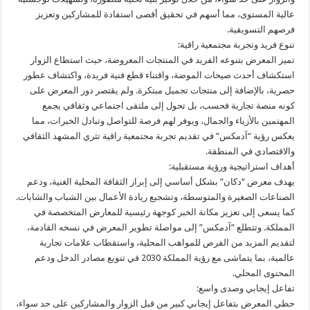
عالية المستوى، مما أسهم في تحقيق أقصى استفادة للمشاركين وتعزيز
فرصهم التسويقية.
تنوع فريد وتجربة مجتمعية راقية:
تميز المعرض بتنوعه الفريد في المنتجات المعروضة، حيث استطاع الزوار
استكشاف أحدث صيحات الموضة، واقتناء قطع فنية فريدة، واكتشاف عطور
حصرية، بالإضافة إلى منتجات تجميل مبتكرة. ولم يقتصر دور المعرض على
كونه منصة تجارية فحسب، بل تحول إلى ملتقى اجتماعي وثقافي يجمع
المهتمين بالأزياء والجمال، ويوفر لهم فرصة للتواصل وتبادل الخبرات، مما
يعكس رؤية “آدمكس” في تقديم تجربة مجتمعية راقية تثري المشهد الثقافي
والاقتصادي في المنطقة.
أهداف استراتيجية ورؤية مستقبلية:
يهدف معرض “دكان” بشكل أساسي إلى إبراز الثقافة المحلية الغنية، ودعم
الصناعات الصغيرة والمتوسطة، وتشجيع ريادة الأعمال بين الشباب والشابات.
كما يسعى إلى تعزيز مكانة الخبر كوجهة رئيسية للمعارض المتخصصة في
المملكة. وتتطلع “آدمكس” إلى مواصلة تطوير المعرض في نسخه القادمة،
لتقديم المزيد من الفرص للمواهب المحلية، واستقطاب علامات تجارية
عالمية، بما يتماشى مع رؤية المملكة 2030 في تنويع مصادر الدخل ودعم
المحتوى المحلي.
تفاعل إيجابي وصدى واسع:
حظي المعرض بتفاعل إيجابي كبير من قبل الزوار والمشاركين على حد سواء،