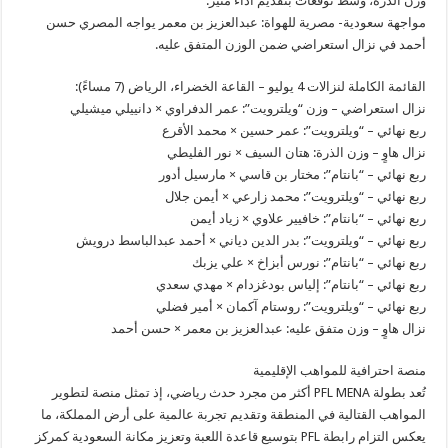
وزن الذرة، وسط توقعات بتقديم أداء مثير.
مواجهة سعودية- مصرية للهواة: عبدالعزيز بن معمر يواجه المصري حسن
أحمد في نزال استعراضي ضمن الوزن المتفق عليه.
القائمة الكاملة لنزالات 4 يوليو – القاعة الخضراء، الرياض (7 مساءً):
نزال استعراضي – وزن “ويلترويت”: عمر الدفراوي × دانييلي ميشيلي
ربع نهائي – “ويلترويت”: عمر حسين × محمد الأقرع
نزال هاوٍ – وزن الذرة: هتان السيف × نور الفليطي
ربع نهائي – “بانتام”: مختار بن قاسي × مارسيل أدور
ربع نهائي – “ويلترويت”: محمد زارعي × أيمن جلال
ربع نهائي – “بانتام”: خافيير علاوي × زياد أيمن
ربع نهائي – “ويلترويت”: بدر الدين دياني × أحمد عبدالباسط درويش
ربع نهائي – “بانتام”: نورس أبزاخ × علي يزبك
ربع نهائي – “بانتام”: إلياس بودغزدام × مهدي سعدي
ربع نهائي – “ويلترويت”: روستام آكمان × أمير فضلي
نزال هاوٍ – وزن متفق عليه: عبدالعزيز بن معمر × حسن أحمد
منصة احترافية للمواهب الإقليمية
تُعد بطولة PFL MENA أكثر من مجرد حدث رياضي، إذ تمثل منصة لتطوير
المواهب القتالية في المنطقة وتقديم تجربة عالمية على أرض المملكة، ما
يعكس التزام رابطة PFL بتوسيع قاعدة اللعبة وتعزيز مكانة السعودية كمركز