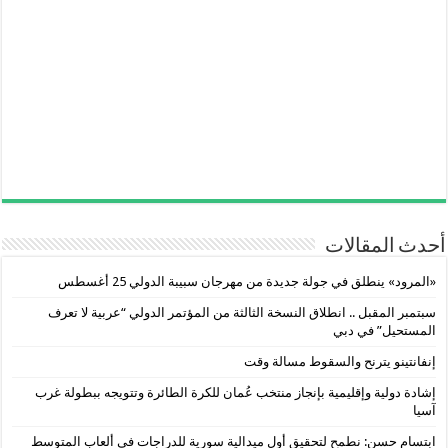
أحدث المقالات
«المرود» ينطلق في جولة جديدة من مهرجان سبيبة الدولي 25 أغسطس
سبتمبر المقبل .. انطلاق النسخة الثالثة من المؤتمر الدولي “عربية لا تعرف
المستحيل” في دبي
إنفانتينو يترنح والسقوط مسالة وقت
إشادة دولية وإقليمية بإنجاز منتخب عُمان للكرة الطائرة وتتويجه ببطولة غرب
آسيا
ابتسام حسن: نطمح لتحقيق أول ميدالية سورية للدراجات في ألعاب المتوسط