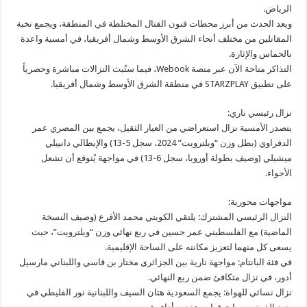
الرياض.
ويعد الحدث من أبرز محطات فنون القتال المختلطة في المنطقة، ويجمع نخبة
المقاتلين من مختلف أنحاء الشرق الأوسط وشمال أفريقيا، في أمسية واعدة
بالحماس والإثارة.
التذاكر متاحة الآن عبر منصة Webook، فيما ستُبث النزالات مباشرة وحصرياً
على تطبيق STARZPLAY في منطقة الشرق الأوسط وشمال أفريقيا.
نزال رئيسي ناري:
يتصدر الأمسية نزال استعراضي من العيار الثقيل، يجمع بين المصري عمر
الدفراوي (بطل وزن “ويلترويت” 2024، سجل 5-13) والإيطالي دانييلي
ميشيلي (وصيف بطولة أوروبا، سجل 6-13) في مواجهة يُتوقع أن تشعل
الأجواء.
مواجهات محورية:
النزال الرئيسي المشترك: يلتقي الكويتي محمد الأقرع (وصيف النسخة
الماضية) مع الفلسطيني عمر حسين في ربع نهائي وزن “ويلترويت”، حيث
يسعى كل منهما لتعزيز مكانته على الساحة الإقليمية.
في فئة البانتام: مواجهة نارية بين الجزائري مختار بن قاسي واللبناني مارسيل
أدور، في نزال متكافئ ضمن ربع النهائي.
نزال نسائي للهواة: يجمع السعودية هتان السيف واللبنانية نور الفليطي في