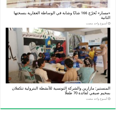
«مسار» تُخرّج 166 شابًا وشابة في الوساطة العقارية بنسختها
الثانية
‏أسبوع واحد مضت
المنستير: مازارين والشركة التونسية للأنشطة البترولية تتكفلان
بمخيم صيفي لفائدة 70 طفلًا
‏أسبوع واحد مضت