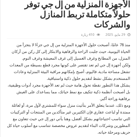
الأجهزة المنزلية من إل جي توفر
حلولاً متكاملة تربط المنازل
والشركات
29 مايو، 2025
410 زيارة
منذ 78 عامًا، أصبحت حلول الأجهزة المنزلية من إل جي جزءًا لا يتجزأ من
الحياة اليومية، حيث جلبت الراحة والرفاهية والابتكار إلى كل ركن من أركان
المنزل، من المطابخ وغرف الغسيل إلى غرف المعيشة وغرف النوم.
ولكن أجهزة إل جي لم تعد تقتصر على كونها مجرد قطع بسيطة من المعدات
تشغل مساحة مادية. فاليوم، أصبح بإمكانهم مراقبة البيئة المنزلية وعادات
المستخدم بشكل نشط لتقديم حلول ذكية واستباقية.
يشكل هذا التطور نقطة تحول هامة حيث لم تعد الأجهزة مجرد أدوات وظيفية،
بل أصبحت أنظمة ذكية تتكيف مع نمط حياتك، مما يساعدك على العيش
برفاهية وراحة أكبر.
ومع ذلك، عندما يتعلق الأمر بتأثيث منزل سواء للمشتري لأول مرة، أو لعائلة
ممتدة أو لباعث عقاري فإن الكثيرين غير متأكدين من المنتجات أو التركيبات
التي تناسب احتياجاتهم بشكل أفضل. وهنا يأتي دور إل جي حيث تتعاون مع
المطورين وشركات البناء لتقديم عروض مخصصة تتناسب مع أسلوب حياة كل
حريف ومرحلة حياته.