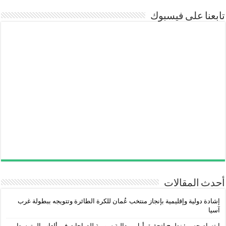
تابعنا على فيسبوك
أحدث المقالات
إشادة دولية وإقليمية بإنجاز منتخب عُمان للكرة الطائرة وتتويجه ببطولة غرب
آسيا
ابتسام حسن: نطمح لتحقيق أول ميدالية سورية للدراجات في ألعاب المتوسط