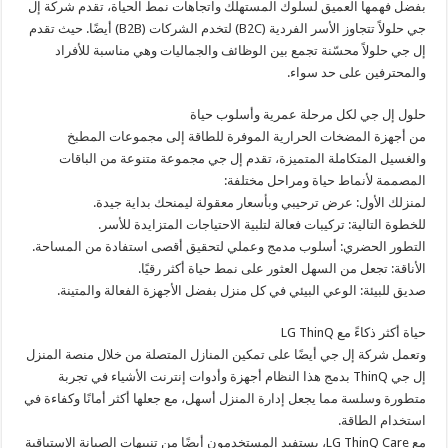
بفضل فهمها العميق لسلوك المستهلك واتجاهات نمط الحياة، تقدم شركة إل
جي حلولاً تتجاوز الأسر الفردية (B2C) لتخدم الشركات (B2B) أيضًا. حيث تقدم
إل جي حلولاً محسّنة تجمع بين الوظائف والجماليات وهي مناسبة للأفراد
والمحترفين على حد سواء.
حلول إل جي لكل مرحلة عمرية وأسلوب حياة
من أجهزة المضخات الحرارية الموفرة للطاقة إلى مجموعات المطبخ
والغسيل المتكاملة المتميزة، تقدم إل جي مجموعة متنوعة من الباقات
المصممة لأنماط حياة ومراحل مختلفة:
لمنزلك الأول: عرض ترحيبي وبأسعار معقولة ليمنحك بداية جيدة.
للخطوة التالية: تركيبات فعالة لتلبية الاحتياجات المتزايدة للأسر.
التطور الحضري: أسلوب مدمج وعملي لتحقيق أقصى استفادة من المساحة.
الأناقة: تجعل من السهل العثور على نمط حياة أكثر رقيًا.
صديق للبيئة: الوعي البيئي في كل منزل بفضل الأجهزة الفعالة والمتينة.
حياة أكثر ذكاءً مع LG ThinQ
وتعمل شركة إل جي أيضًا على تمكين المنازل المتصلة من خلال منصة المنزل
إل جي ThinQ بدمج هذا النظام أجهزة وأدوات إنترنت الأشياء في تجربة
متطورة وسلسة مما يجعل إدارة المنزل أسهل، مع جعلها أكثر أمانًا وكفاءة في
استخدام الطاقة.
مع LG ThinQ Care، يستفيد المستخدمون أيضًا من تنبيهات الصيانة الاستباقية