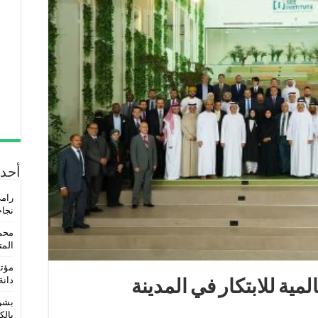
أحدث
رامي
نجاح
محمد
المتو
مؤتم
دانة
لمية للابتكار في المدينة
بشرى
بالك