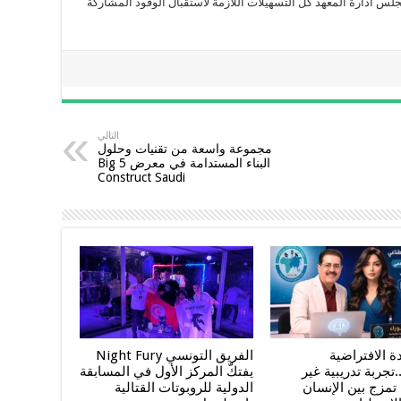
س ادارة المعهد كل التسهيلات اللازمة لاستقبال الوفود المشاركة
التالي
مجموعة واسعة من تقنيات وحلول
البناء المستدامة في معرض Big 5
Construct Saudi
 الافتراضية
الفريق التونسي Night Fury
.تجربة تدريبية غير
يفتكّ المركز الأول في المسابقة
مزج بين الإنسان
الدولية للروبوتات القتالية