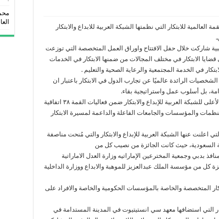
محمد
العا
العالمية للابتكار التي نظمتها الشبكة العربية للابداع والابتكار
.
اجنبية شاركت خلال حفل الافتتاح واوراق العمل المتخصصة التي توزعت
ضايا الابتكار في مختلف المجالات من ضمنها الابتكار في الخدمات
بتكار في الخدمة المجتمعية والرعاية الصحية والتعليم .
خصيات الرائدة عالميًا عن تجارب الدول في الابتكار باعتبار ان
عامة، بل أسلوب عمل واستراتيجية بقاء.
وقد وقّع الشيخ فيصل بن سعود القاسمي الرئيس الأعلى للشبكة العربية للإبداع والابتكار ضمن فعاليات القمة ٣٨ اتفاقية
ظمات والمؤسسات والجامعات الفاعلة والداعمة لمسيرة الابتكار
لتي اعلنت عنها الشبكة العربية للإبداع والابتكار والتي مُنحت مناصفة
بية السعودية، حيث كانت الجائزة من نصيب كل من
ائزة كل من مؤسسة الملك عبدالعزيز للموهبة والابداع ووزارة الداخلية
بتكار المتخصصة والخاصة بالمؤسسات الحكومية والخاصة والافراد على
كار التي استضافها معهد سي انستيتيوت في المدينة المستدامة في