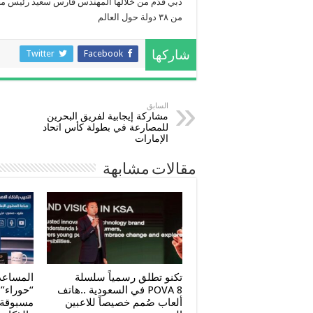
دبي قدّم من خلالها المهندس فارس سعيد رئيس مجل
من ٣٨ دولة حول العالم
Twitter
Facebook
شاركها
السابق
مشاركة إيجابية لفريق البحرين
للمصارعة في بطولة كأس اتحاد
الإمارات
مقالات مشابهة
تكنو تطلق رسمياً سلسلة
المساعدة
POVA 8 في السعودية ..هاتف
“حوراء”.
ألعاب صُمم خصيصاً للاعبين
مسبوقة ت