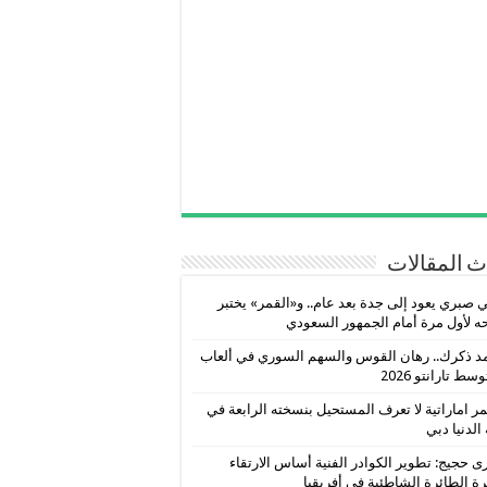
 المقالات
 صبري يعود إلى جدة بعد عام.. و«القمر» يختبر
ه لأول مرة أمام الجمهور السعودي
 ذكرك.. رهان القوس والسهم السوري في ألعاب
سط تارانتو 2026
ر اماراتية لا تعرف المستحيل بنسخته الرابعة في
 الدنيا دبي
 حجيج: تطوير الكوادر الفنية أساس الارتقاء
رة الطائرة الشاطئية في أفريقيا