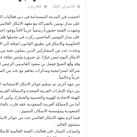
26 فبراير، 2025
443 زيارة
اختتمت في المدينة المستدامة في دبي فعاليات القمة 
على مدار يومين بالشراكة مع معهد الابتكار العالمي
وشهدت القمة حضورياً رسمياً عربياً لافتاً ووفود 
على مدار اليومين الماضيين ركزت في مجملها هلى ق
الحكومية والابتكار في تطبيق القانون اضافة الى الا
وتحدث عدد من المشاركين الذين يمثلون نخبة من الش
الابتكار اليوم ليس خيارًا، بل ضرورة وليس ثقافة 
شراكة استراتيجية ومذكرات تفاهم مع عدد من المن
عربياً وعالمياً .
من جهة أخرى تم تسليم جوائز الابتكار الاستثنائية ا
بين دولة الإمارات العربية المتحدة والمملكة العر
‏‎أما من المملكة العربية السعودية، فقد فازت بالج
السعودية ومؤسسة الاسكان التنموي .
فيما كرم معهد الابتكار العالمي عدد من جوائز الا
مستوى العالم .
واسدلت الستار على فعاليات القمة العالمية للابت