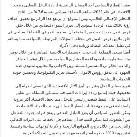
يعتبر القطاع السياحي أحد المصادر الرئيسية لزيادة الدخل الوطني وتنويع
الاقتصاد. في عام 2022، ساهم القطاع السياحي بنسبة 7.6 % من الناتج
المحلي الإجمالي العالمي، ومن المتوقع أن يرتفع هذا الرقم مع تحقيق أهداف
رؤية 2030. هذه الزيادة ستؤدي إلى تعزيز النمو الاقتصادي من خلال خلق
فرص عمل جديدة حيث من المتوقع أن يساهم النمو في القطاع السياحي في
خلق ملايين فرص العمل في مختلف المجالات المرتبطة بالسياحة، مما يساهم
في تقليل معدلات البطالة وزيادة دخل الأفراد.
أيضًا تسعى المملكة إلى جذب الاستثمارات الأجنبية المباشرة من خلال توفير
بيئة استثمارية جاذبة وداعمة للمشاريع السياحية. من خلال توفير الحوافز
والدعم الحكومي المستمر للمستثمرين الأجانب والمحليين، ستؤدي هذه
الجهود إلى تدفق رؤوس الأموال الأجنبية، تعزيز التكنولوجيا، وتحسين جودة
الخدمات السياحية.
تنويع مصادر الدخل يعتبر من أبرز الآثار الاقتصادية الذي تسعى الدولة إلى
تحقيقها، حيث إنه مع زيادة إيرادات السياحة، ستتمكن المملكة من تقليل
اعتمادها على النفط كمصدر رئيسي للدخل، مما يجعل الاقتصاد أكثر مرونة
واستدامة في مواجهة تقلبات أسعار النفط. إلى جانب الفوائد الاقتصادية،
يمكن للتطور السياحي أن يعزز التبادل الثقافي ويفتح قنوات جديدة للتفاعل
بين الشعوب. كما يمكن للسياحة أن تساهم في الحفاظ على التراث الثقافي
والتاريخي من خلال ترويج المواقع التاريخية والأثرية كوجهات سياحية رئيسية.
تعتبر رؤية 2030 خطوة استراتيجية مهمة نحو تحويل المملكة العربية