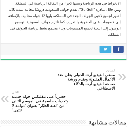
الانخراط في هذه الرياضة وتبنيها كجزء من الثقافة الرياضية في المملكة.
ومن خلال مبادرة “Go Golf”، تقدم جولف السعودية دروسًا مجانية لمدة ثلاثة
أشهر لجميع لاعبي الجولف الجدد في المملكة، يليها 12 جولة مجانية، بالإضافة
إلى خصومات على العضوية والتدريب كما تلتزم جولف السعودية بتوسيع
الوصول إلى اللعبة لجميع المستويات وبناء مجتمع نشط لرياضة الجولف في
المملكة.
السابق
ملتقى الفيديو آرت الدولي يعلن عدد
الأعمال المقبولة ويقدم ورشة
صناعة الفيديو آرت بالذكاء
الاصطناعي
التالي
حصرياً على نتفليكس جولة جديدة
وتحديات حاسمة في الموسم الثاني
من “لعبة الحبّار” بعنوان “دوامة لا
تنتهي”
مقالات مشابهة