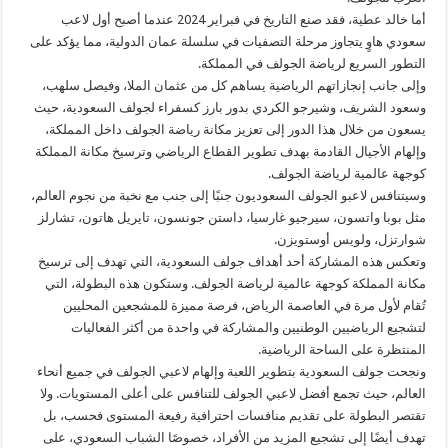
أما خالد عطية، فقد صنع التاريخ في فبراير 2024 عندما أصبح أول لاعب
سعودي هاوٍ يتجاوز مرحلة التصفيات في سلسلة عمان الدولية، مما يؤكد على
التطور السريع لرياضة الجولف في المملكة.
وإلى جانب إنجازاتهم الرياضية يساهم كل من عثمان الملا، وفيصل سلهب،
وسعود الشريف، وشيرجو الكردي بدور بارز كسفراء لجولف السعودية، حيث
يسعون من خلال هذا الدور إلى تعزيز مكانة رياضة الجولف داخل المملكة،
وإلهام الأجيال القادمة بهدف تطوير القطاع الرياضي وترسيخ مكانة المملكة
كوجهة عالمية لرياضة الجولف.
وسيتنافس لاعبو الجولف السعوديون جنبًا إلى جنب مع نخبة من نجوم العالم،
مثل بوبا واتسون، سيرجيو غارسيا، داستن جونسون، تايريل هاتون، تشارلز
شوارتزل، ولويس أوستويزن.
وتعكس هذه المشاركة أحد أهداف جولف السعودية، التي تهدف إلى ترسيخ
مكانة المملكة كوجهة عالمية لرياضة الجولف. وستكون هذه البطولة، التي
تُقام لأول مرة في العاصمة الرياض، فرصة مميزة للمشجعين المحليين
لتشجيع الرياضيين الوطنيين والمشاركة في واحدة من أكثر الفعاليات
المنتظرة على الساحة الرياضية.
ونجحت جولف السعودية بتطوير اللعبة وإلهام لاعبي الجولف في جميع أنحاء
العالم، حيث تجمع أفضل لاعبي الجولف للتنافس على أعلى المستويات. ولا
تقتصر البطولة على تقديم منافسات احترافية رفيعة المستوى فحسب، بل
تهدف أيضًا إلى تشجيع المزيد من الأفراد، خصوصًا الشباب السعودي، على