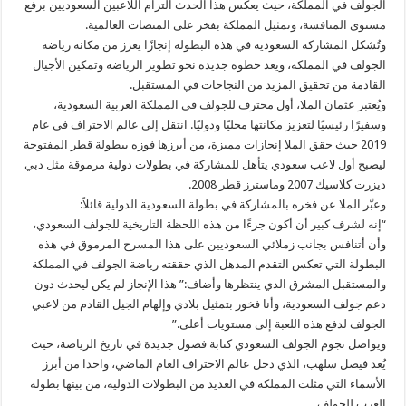
الجولف في المملكة، حيث يعكس هذا الحدث التزام اللاعبين السعوديين برفع
مستوى المنافسة، وتمثيل المملكة بفخر على المنصات العالمية.
وتُشكل المشاركة السعودية في هذه البطولة إنجازًا يعزز من مكانة رياضة
الجولف في المملكة، ويعد خطوة جديدة نحو تطوير الرياضة وتمكين الأجيال
القادمة من تحقيق المزيد من النجاحات في المستقبل.
ويُعتبر عثمان الملا، أول محترف للجولف في المملكة العربية السعودية،
وسفيرًا رئيسيًا لتعزيز مكانتها محليًا ودوليًا. انتقل إلى عالم الاحتراف في عام
2019 حيث حقق الملا إنجازات مميزة، من أبرزها فوزه ببطولة قطر المفتوحة
ليصبح أول لاعب سعودي يتأهل للمشاركة في بطولات دولية مرموقة مثل دبي
ديزرت كلاسيك 2007 وماسترز قطر 2008.
وعبّر الملا عن فخره بالمشاركة في بطولة السعودية الدولية قائلاً:
“إنه لشرف كبير أن أكون جزءًا من هذه اللحظة التاريخية للجولف السعودي،
وأن أتنافس بجانب زملائي السعوديين على هذا المسرح المرموق في هذه
البطولة التي تعكس التقدم المذهل الذي حققته رياضة الجولف في المملكة
والمستقبل المشرق الذي ينتظرها وأضاف:” هذا الإنجاز لم يكن ليحدث دون
دعم جولف السعودية، وأنا فخور بتمثيل بلادي وإلهام الجيل القادم من لاعبي
الجولف لدفع هذه اللعبة إلى مستويات أعلى.”
ويواصل نجوم الجولف السعودي كتابة فصول جديدة في تاريخ الرياضة، حيث
يُعد فيصل سلهب، الذي دخل عالم الاحتراف العام الماضي، واحدا من أبرز
الأسماء التي مثلت المملكة في العديد من البطولات الدولية، من بينها بطولة
العرب للجولف.