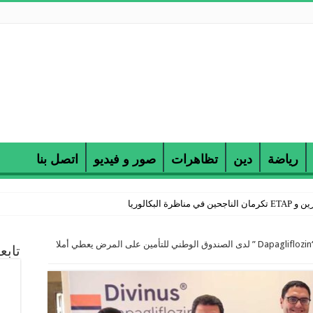
رياضة
دين
تظاهرات
صور و فيديو
اتصل بنا
 البكالوريا
تونس : استرجاع مصاريف دواء “Dapagliflozin ” لدى الصندوق الوطني للتأمين على المرض يعطي أملا
تابع