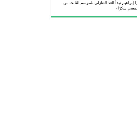
 إبراهيم تبدأ العد التنازلي للموسم الثالث من
معني شكرًا»