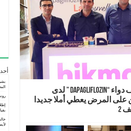
أحدث
بشر
المغ
تونس : استرجاع مصاريف دواء “Dapagliflozin ” لدى
روند
 على المرض يعطي أملا جديدا
إطلا
 2
بقيا
خالد
لأبطا