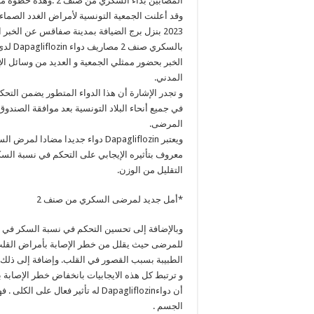
المصابين بداء السكري من صنف 2 .وهذه خطوة مهمة اتخذتها تونس مؤخرا في علاج مرض السكري من هذا الصنف .
2023 بنزل برج الضيافة بمدينة صفاقس عن الخب
الخبر بحضور ممثلي الجمعية و العديد من وسائل ال
المدني.
في جميع أنحاء البلاد التونسية بعد موافقة الصن
المرضى.
ويعتبر Dapagliflozin دواء جديدا 
معروف بتأثيره الإيجابي على التحكم في نسبة السك
التقليل من الوزن.
*أمل جديد لمرضى السكري من صنف 2
وبالإضافة إلى تحسين التحكم في نسبة السكر في 
للمرضى حيث يقلل من خطر الإصابة بأمراض القلب و
الطبيبة بسبب القصور في القلب. وإضافة إلى ذلك
و ترتبط كل هذه الايجابيات بانخفاض خطر الإصابة 
أن دواءDapagliflozin له تأثير فع
الجسم .