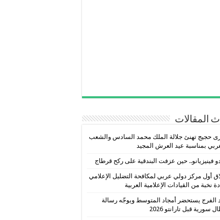
 المقالات
ى حجيج تهنئ جلالة الملك محمد السادس والشعب
ربي بمناسبة عيد العرش المجيد
و فينيزيانو.. حين عزفت البندقية على ركح قرطاج
ق أول مركز دولي عربي لمكافحة التضليل الإعلامي
دة نخبة من القيادات الإعلامية العربية
 الفرج يستحضر أمجاد المتوسط ويوجّه رسالة
ل سورية قبل تارانتو 2026