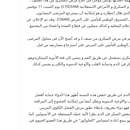
وقد أعلنت الجمعية التونسية لأمراض الغدد الصماء و السكري و الأمراض الاستقلابية (STEDIAM) يوم السبت 11 نوفمبر
ر الذي طال انتظاره و هو إمكانية أن يسترجع المرضى المصابون
بالسكري صنف 2 مصاريف دواء Dapagliflozin لدى الصندوق الوطني للتأمين على المرض (CNAM) . وقد تم الإعلان عن
إعلام المحلية و كذلك ممثلين عن قطاع الصحة وأعضاء من المجتمع
و تجدر الإشارة أن هذا الدواء المتطور يضمن التحكم في مرض السكري من صنف 2 و قد أصبح الآن في متناول المرضى
دوق الوطني للتأمين على المرض على استرجاع مصاريفه من قبل
مضادا لمرض السكري يستعمل عن طريق الفم و ينتمي إلى فئة الأدوية المبتكرة.وهو
ر في الدم وحماية القلب والأوعية الدموية والكلى و يضمن كذلك
الدم عن طريق خفض هذه النسبة أظهر هذا الدواء حماية أفضل
الأوعية الدموية ويقلل أيضا من إمكانية الخضوع إلى المراقبة
 فهو دواء معروف بإبطاء تطور مرض الفشل الكلوي المزمن.
بنقص السكر في الدم نظرا لآلية عمله المستقلة عن الأنسولين. كما
ال على الكلى . فهو يمنع إعادة امتصاص “الجلوكوز” عن طريق هذا العضو الحيوي في