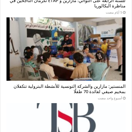
للسنة الرابعة على التوالي: مازارين و ETAP تكرمان الناجحين في
مناظرة البكالوريا
المنستير: مازارين والشركة التونسية للأنشطة البترولية تتكفلان
بمخيم صيفي لفائدة 70 طفلًا
‏أسبوع واحد مضت