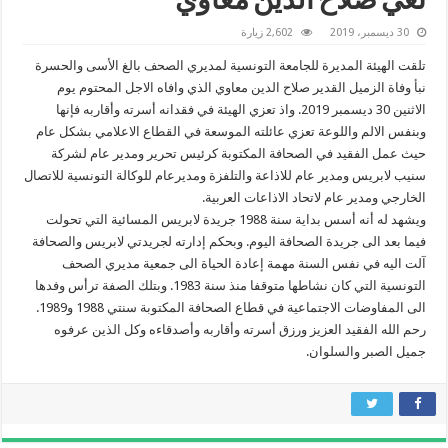
نعي صلاح الدين معاوي
30 ديسمبر، 2019
2,602 زيارة
تلقت الهيئة المديرة للجامعة التونسية لمديري الصحف بالغ الأسى والحسرة
نبأ وفاة الزميل القدير صلاح الدين معاوي الذي وافاه الاجل المحتوم يوم
الاثنين 30 ديسمبر 2019. واذ تعزي الهيئة في فقدانه أسرته وأقاربه فإنها
وبنفس الالم واللوعة تعزي عائلته الموسعة في القطاع الاعلامي بشكل عام
حيث عمل الفقيد في الصحافة المكتوبة كرئيس تحرير ومدير عام لشركة
سنيب لابريس ومدير عام للاذاعة والتلفزة ومديرعام للوكالة التونسية للاتصال
الخارجي ومدير عام لاتحاد الاذاعات العربية.
ويشهد له أنه أسس بداية سنة 1988 جريدة لابريس المسائية التي تحولت
فيما بعد الى جريدة الصحافة اليوم. وبحكم إدارته لجريدتي لابريس والصحافة
آلت اليه في نفس السنة مهمة إعادة الحياة الى جمعية مديري الصحف
التونسية التي كان نشاطها متوقفا منذ سنة 1983. وبتلك الصفة ترأس وفدها
الى المفاوضات الاجتماعية في قطاع الصحافة المكتوبة سنتي 1988 و1989.
رحم الله الفقيد العزيز ورزق أسرته وأقاربه وأصدقاءه وكل الذين عرفوه
جميل الصبر والسلوان.