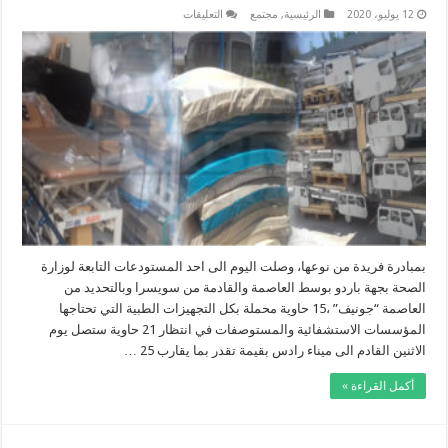
على
12 يوليو، 2020
الرئيسية
,
مجتمع
التعليقات
لفائدة
24
ولاية:
دكتور
تونسي
مقيم
في
سويسرا
يهدي
تونس
36
حاوية
محملة
بمئات
التجهيزات
الطبية
مغلقة
بمبادرة فريدة من نوعها، وصلت اليوم الى احد المستودعات التابعة لوزارة
الصحة بجهة باردو بوسط العاصمة والقادمة من سويسرا وبالتحديد من
العاصمة “جونيف” ،15 حاوية محملة بكل التجهيزات الطبية التي تحتاجها
المؤسسات الاستشفائية والمستوصفات في انتظار 21 حاوية ستصل يوم
الاثنين القادم الى ميناء رادس بقيمة تقدر بما يقارب 25 …
أكمل القراءة »