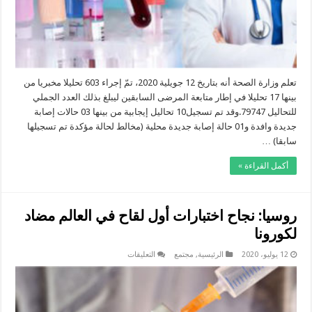
تعلم وزارة الصحة أنه بتاريخ 12 جويلية 2020، تمّ إجراء 603 تحليلا مخبريا من
بينها 17 تحليلا في إطار متابعة المرضى السابقين ليبلغ بذلك العدد الجملي
للتحاليل 79747.وقد تم تسجيل10 تحاليل إيجابية من بينها 03 حالات إصابة
جديدة وافدة و01 حالة إصابة جديدة محلية (مخالط لحالة مؤكدة تم تسجيلها
سابقا) …
أكمل القراءة »
روسيا: نجاح اختبارات أول لقاح في العالم مضاد
لكورونا
على
12 يوليو، 2020
الرئيسية
,
مجتمع
التعليقات
روسيا:
نجاح
اختبارات
أول
لقاح
في