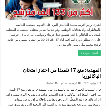
بمراكز
الحجر
الصحي
و9
تلاميذ
بالسجن
مغلقة
اشرف وزير التربية محمد الحامدي اليوم على الندوة الصحفية الخاصة
بالمناظرات والامتحانات الوطنية، وتم خلالها تقديم مختلف المعطيات المتعلقة
بامتحانات الباكالوريا التي تنطلق غدا الاربعاء وتتواصل الى غاية 15 جويلية
على ان تنطلق دورة المراقبة ايام 27 -28-29-30 من نفس الشهر . من جانبه،
اوضح محمد ميلي مدير عام بوزارة …
أكمل القراءة »
المهدية: منع 17 تلميذا من اجتياز امتحان
الباكالوريا
على
7 يوليو، 2020
الرئيسية
,
مجتمع
التعليقات
المهدية:
منع
قال المندوب الجهوي للتربية بالمهدية، علي السعيدي أنه تقرّر منع 17 تلميذا
17
من اجتياز امتحانات الباكالوريا هذه السنة.وأضاف في تصريح اليوم لـصبرة أف
تلميذا
من
أم أن ذلك جاء بعد التفطّن إلى وجود نقائص وإخلالات إدارية في ملفات
اجتياز
ترشحاتهم التي وقع تقديمها منذ بداية السنة إلى المعهد الذين يدرسون فيه.
امتحان