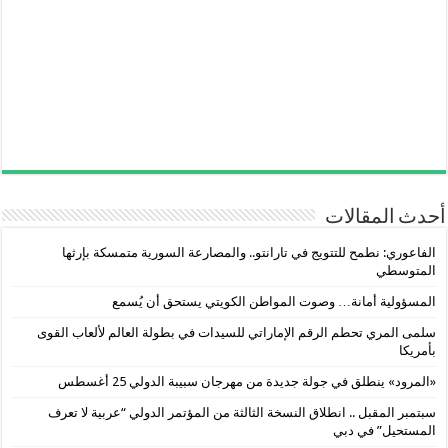
أحدث المقالات
الفاعوري: نطمح للتتويج في تارانتو.. والمصارعة السورية متمسكة بإرثها
المتوسطي
المسؤولية أمانة… وصوت المواطن الكويتي يستحق أن يُسمع
سلمى المري تحطم الرقم الإماراتي للسيدات في بطولة العالم لألعاب القوى
بأمريكا
«المرود» ينطلق في جولة جديدة من مهرجان سبيبة الدولي 25 أغسطس
سبتمبر المقبل .. انطلاق النسخة الثالثة من المؤتمر الدولي “عربية لا تعرف
المستحيل” في دبي