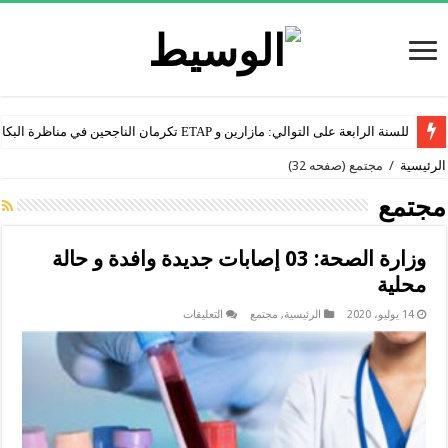
للسنة الرابعة على التوالي: مازارين و ETAP تكرمان الناجحين في مناظرة البكالوريا
الرئيسية
/
مجتمع
(صفحه 32)
مجتمع
وزارة الصحة: 03 إصابات جديدة وافدة و حالة
محلية
على
14 يوليو، 2020
الرئيسية
,
مجتمع
التعليقات
وزارة
الصحة:
03
إصابات
جديدة
وافدة
و
حالة
محلية
مغلقة