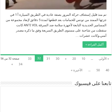
تم منذ قليل إستئناف حركة المرور بصفة عادية في الطريق السيارة أ 1 في
جزئها الممتد من تونس للحمامات بعد قطعها لمدة 5 دقائق لإبعاد مجموعة من
المسامير الحديدية التابعة لأجهزة سلامة ضد السرقة ANTI VOL كانت
سقطت من شاحنة على مستوى الطريق السريعة وفق ما ذكره مصدر
أمني.وكانت عشرات …
أكمل القراءة »
32
« الأولى
...
10
20
«
30
31
33
صفحة 32 من 56
»
34
40
50
...
الأخيرة »
تابعنا على فيسبوك