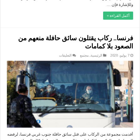
الباكالوريا
وللإشارة فإن …
مغلقة
أكمل القراءة »
فرنسا.. ركاب يقتلون سائق حافلة منعهم من
الصعود بلا كمامات
على
7 يوليو، 2020
الرئيسية
,
مجتمع
التعليقات
فرنسا..
ركاب
يقتلون
سائق
حافلة
منعهم
من
الصعود
بلا
كمامات
مغلقة
أقدمت مجموعة من الركاب على قتل سائق حافلة جنوب غربي فرنسا، لرفضه