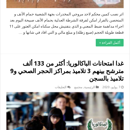
اثر نصب كمين محكم لاحد مروجي المخدرات بجهة الشعبية حمام الأنف و
المتحصن بالفرار امكن لفرقة الشرطة العدلية بحمام الأنف صبيحة اليوم بعد
اجراء مداهمة ضبط المعني و الذي بتفتيش محل سكناه امكن العثور على 11
قطعة طويلة الحجم (صبع زطلة) و مبلغ مالي و التي افاد في شانها و …
أكمل القراءة »
غدا امتحانات الباكالوريا: أكثر من 133 ألف
مترشح بينهم 3 تلاميذ بمراكز الحجر الصحي و9
تلاميذ بالسجن
على
7 يوليو، 2020
الرئيسية
,
مجتمع
التعليقات
غدا
امتحانات
الباكالوريا:
أكثر
من
133
ألف
مترشح
بينهم
3
تلاميذ