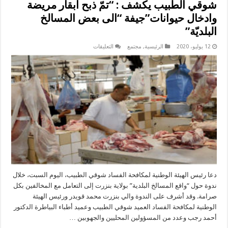
شوقي الطبيب يكشف : “تمّ ذبح ابقار مريضة
وادخال حيوانات”جيفة “الى بعض المسالخ
البلديّة”
على
12 يوليو، 2020
الرئيسية
,
مجتمع
التعليقات
شوقي
الطبيب
يكشف
:
“تمّ
ذبح
ابقار
مريضة
وادخال
حيوانات”جيفة
“الى
بعض
المسالخ
البلديّة”
مغلقة
دعا رئيس الهيئة الوطنية لمكافحة الفساد شوقي الطبيب، اليوم السبت، خلال
ندوة حول “واقع المسالخ البلدية” بولاية بنزرت إلى التعامل مع المخالفين بكل
صرامة. وقد أشرف على الندوة والي بنزرت محمد قويدر ورئيس الهيئة
الوطنية لمكافحة الفساد العميد شوقي الطبيب وعميد أطباء البياطرة الدكتور
أحمد رجب وعدد من المسؤولين المحليين والجهوبين …