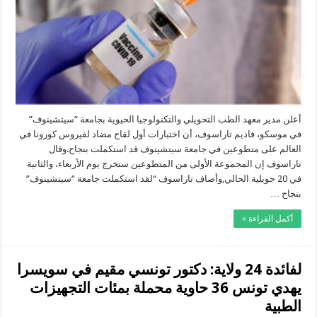
العالم
مضاد
لكورونا
مغلقة
أعلن مدير معهد الطب التحويلي والتكنولوجيا الحيوية بجامعة “سيتشينوف”
في موسكو، فاديم تاراسوف، أن اختبارات أول لقاح مضاد لفيروس كورونا في
العالم على متطوعين في جامعة سيتشينوف قد استكملت بنجاح.وقال
تاراسوف إن المجموعة الأولى من المتطوعين ستخرج يوم الأربعاء، والثانية
في 20 جويلية الحالي,وأضاف تاراسوف “لقد استكملت جامعة “سيتشينوف”
بنجاح …
أكمل القراءة »
لفائدة 24 ولاية: دكتور تونسي مقيم في سويسرا
يهدي تونس 36 حاوية محملة بمئات التجهيزات
الطبية