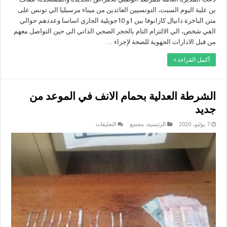
بالحجر
بن علية اليوم السبت، التونسيين العائدين من ميناء مرسيليا الي تونس على
بالذاتي
مغلقة
متن الباخرة دانيال كازانوفا بين 1و 10جويلية الجاري اساسا وعددهم حوالي
الفي شخص، الي الالتزام التام بالحجر الصحي الذاتي الي حين التواصل معهم
من قبل الادارات الجهوية للصحة لإجراء …
أكمل القراءة »
الشرطة العدلية بحمام الانف في الموعد من
جديد
على
7 يوليو، 2020
الرئيسية
,
مجتمع
التعليقات
الشرطة
العدلية
بحمام
الانف
في
الموعد
من
جديد
مغلقة