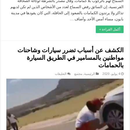
السماح لهم بالركوب بلا كمامات. وقال مصدر بالشرطة لوكالة الصحافة
الفرنسية، إن السائق رفض السماح لعدد من الأشخاص الذين لم تكن لديهم
تذاكر ولا يرتدون الكمامات بالصعود إلى الحافلة، التي كان يقودها في مدينة
بايون، مساء أمس الأحد. وأضاف …
أكمل القراءة »
الكشف عن أسباب تضرر سيارات وشاحنات
مواطنين بالمسامير في الطريق السيارة
بالحمامات
على
4 يوليو، 2020
الرئيسية
,
مجتمع
التعليقات
الكشف
عن
أسباب
تضرر
سيارات
وشاحنات
مواطنين
بالمسامير
في
الطريق
السيارة
بالحمامات
مغلقة