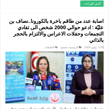
أكمل القراءة »
اصابة عدد من طاقم باخرة بالكورونا..نصاف بن
عليّة : ادعو حوالي 2000 شخص الى تفادي
التجمعات وحفلات الاعراس والالتزام بالحجر
بالذاتي
على
12 يوليو، 2020
الرئيسية
,
مجتمع
التعليقات
اصابة
عدد
من
طاقم
باخرة
بالكورونا..نصاف
بن
عليّة
:
ادعو
حوالي
2000
شخص
الى
تفادي
التجمعات
وحفلات
الاعراس
والالتزام
دعت المديرة العامة للمرصد الوطني للأمراض الجديدة والمستجدة، نصاف