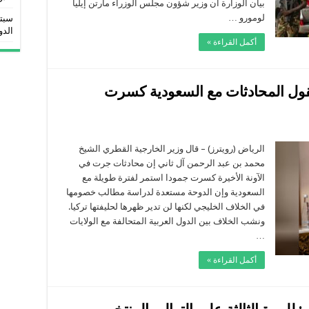
عرقلتهما
بيان الوزارة أن وزير شؤون مجلس الوزراء مارتن إيليا
هود
لومورو …
سبتم
لمصالحة
غلقة
الدو
أكمل القراءة »
قول المحادثات مع السعودية كسرت
لى
ي.إن.إن:
زير
الرياض (رويترز) – قال وزير الخارجية القطري الشيخ
ارجية
محمد بن عبد الرحمن آل ثاني إن محادثات جرت في
طر
قول
الآونة الأخيرة كسرت جمودا استمر لفترة طويلة مع
لمحادثات
السعودية وإن الدوحة مستعدة لدراسة مطالب خصومها
ع
لسعودية
في الخلاف الخليجي لكنها لن تدير ظهرها لحليفتها تركيا.
سرت
لجمود
ونشب الخلاف بين الدول العربية المتحالفة مع الولايات
غلقة
…
أكمل القراءة »