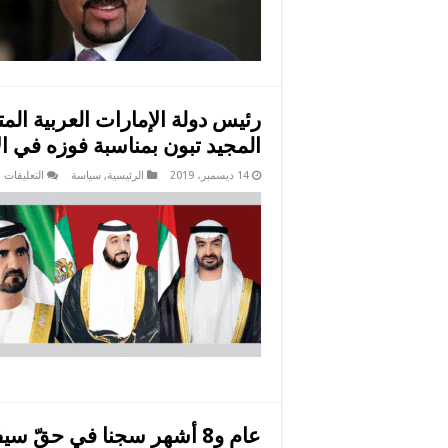
ال
م
رئيس دولة الإمارات العربية المت
المجيد تبون بمناسبة فوزه في الا
ع
14 ديسمبر، 2019
الرئيسية
,
سياسة
التعليقات
ر
د
ا
ا
ا
ون
و
ب
ز
ي
ع
ا
ت
ب
ف
ف
ا
ا
ب
عام و8 أشهر سجنا في حقّ سيف الدين مخلوف
م