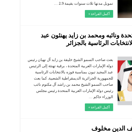
دولي
تمويل مدتها ثلاث سنوات بقيمة 2.9 …
غلقة
أكمل القراءة »
حدة ونائبه ومحمد بن زايد يهنئون عبد
نتخابات الرئاسية بالجزائر
لى
ئيس
ولة
بعث صاحب السمو الشيخ خليفة بن زايد آل نهيان رئيس
لإمارات
دولة الإمارات العربية المتحدة ، برقية تهنئة إلى الرئيس
لعربية
لمتحدة
عبد المجيد تبون بمناسبة فوزه بالانتخابات الرئاسية
ائبه
للجمهورية ‏الجزائرية الديمقراطية الشعبية. كما بعث
محمد
ن
صاحب السمو الشيخ محمد بن راشد آل مكتوم نائب
ايد
هنئون
رئيس دولة الإمارات العربية المتحدة رئيس مجلس
بد
الوزراء حاكم …
لمجيد
بون
مناسبة
أكمل القراءة »
وزه
ي
لانتخابات
لرئاسية
الجزائر
غلقة