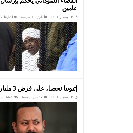
القضاء السوداني يحكم بإرسال ا
عامين
ع
15 ديسمبر، 2019
الرئيسية
,
سياسة
التعليقات
ا
ا
ي
ب
ا
إ
“
ل
ا
ل
ع
م
إثيوبيا تحصل على قرض 3 مليارات دولار من البنك الدولي
ع
15 ديسمبر، 2019
اقتصاد
,
الرئيسية
التعليقات
إث
ت
ع
ق
3
مل
دو
م
ال