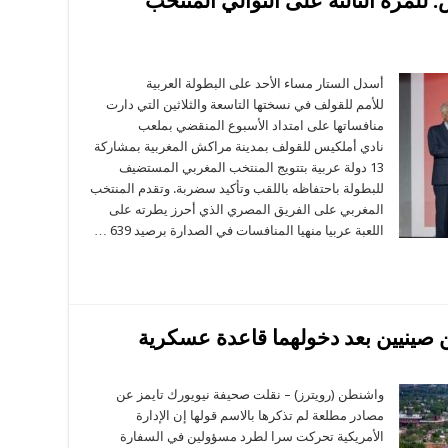
 للمرة الثالثة على التوالي المنتخب
ى
بطولة
عربية
أسدل الستار مساء الأحد على البطولة العربية
قولف
للأمم للقولف في نسختها التاسعة والثلاثين التي دارت
راكش:
مرة
منافساتها على امتداد الأسبوع المنقضي بملعب
الثة
نادي أملكيس للقولف بمدينة مراكش المغربية بمشاركة
ى
توالي
13 دولة عربية بتتويج المنتخب المغربي المستضيف
منتخب
تونسي
للبطولة باحتفاظه باللقب وتأكيد سضربة. وتقدم المنتخب
ى
المغربي على الفريق المصري الذي أحرز يطرته على
صة
تتويج
اللعبة عربيا منهيا المنافسات في الصدارة برصيد 639 …
لقة
صينيين بعد دخولهما قاعدة عسكرية
لى
حيفة:
مريكا
واشنطن (رويترز) – نقلت صحيفة نيويورك تايمز عن
ردت
مصادر مطلعة لم تذكرها بالاسم قولها إن الإدارة
سؤولين
ينيين
الأمريكية تحركت سرا لطرد مسؤولين في السفارة
عد