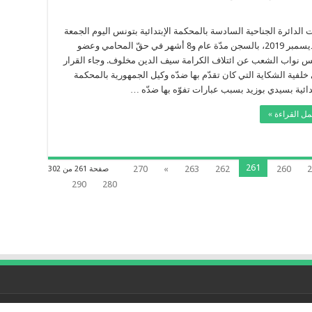
لى
ام
و8
الدائرة الجناحية السادسة بالمحكمة الإبتدائية بتونس اليوم الجمعة
شهر
13 ديسمبر 2019، بالسجن مدّة عام و8 أشهر في حقّ المحامي وعضو
جنا
ي
 نواب الشعب عن ائتلاف الكرامة سيف الدين مخلوف. وجاء القرار
قّ
خلفية الشكاية التي كان تقدّم بها ضدّه وكيل الجمهورية بالمحكمة
يف
لدين
تدائية بسيدي بوزيد بسبب عبارات تفوّه بها ضدّه …
خلوف
غلقة
مل القراءة »
261
270
»
263
262
260
2
صفحة 261 من 302
290
280