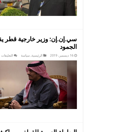
ل
ج
ا
م
سي.إن.إن: وزير خارجية قطر ي
الجمود
ع
16 ديسمبر، 2019
الرئيسية
,
سياسة
التعليقات
س
و
خ
ق
ي
ا
م
ا
ك
ا
م