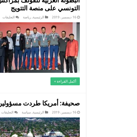
البطولة العربية للقولف بمراكش:
التونسي على منصة التتويج
عل
16 ديسمبر، 2019
الرئيسية
,
رياضة
التعليقات
ال
ال
لل
بم
لل
الث
عل
ال
ال
ال
عل
من
ال
مغ
أكمل القراءة »
صحيفة: أمريكا طردت مسؤولين 
ع
16 ديسمبر، 2019
الرئيسية
,
سياسة
التعليقات
ص
أ
ط
م
ص
ب