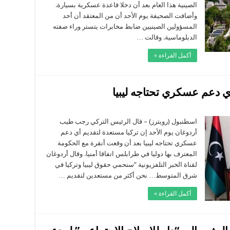
الصينية هذا العام بعد أن دخلا قاعدة عسكرية بسيارة.
خولهما
اعدة
وأضافت الصحيفة يوم الأحد أن من المعتقد أن أحد
سكرية
غلقة
المسؤولين الصينيين ضابط مخابرات يتستر وراء صفته
الدبلوماسية. وقالت …
أكمل القراءة »
أي دعم عسكري تحتاجه ليبيا
لى
ردوغان:
ركيا
اسطنبول (رويترز) – قال الرئيس التركي رجب طيب
ستعدة
أردوغان يوم الأحد إن تركيا مستعدة لتقديم أي دعم
تقديم
ي
عسكري تحتاجه ليبيا بعد أن وقعت أنقرة مع الحكومة
عم
المعترف بها دوليا في طرابلس اتفاقا أمنيا. وقال أردوغان
سكري
حتاجه
لقناة الخبر التلفزيونية ”سنحمي حقوق ليبيا وتركيا في
بيا
غلقة
شرق المتوسط… نحن أكثر من مستعدين لتقديم …
أكمل القراءة »