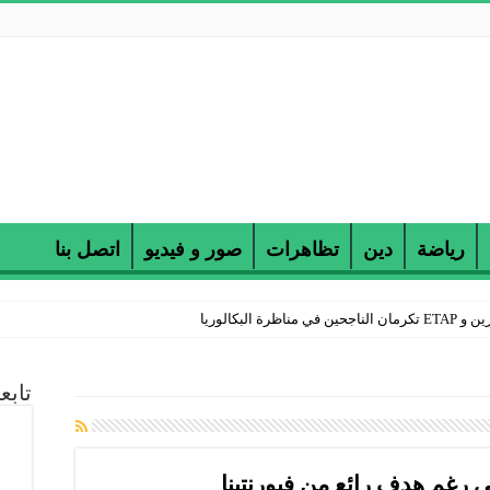
رياضة
دين
تظاهرات
صور و فيديو
اتصل بنا
 البكالوريا
تابع
لي رغم هدف رائع من فيورنتينا