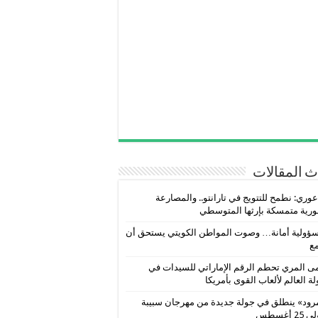
 المقالات
عوري: نطمح للتتويج في تارانتو.. والمصارعة
رية متمسكة بإرثها المتوسطي
ؤولية أمانة… وصوت المواطن الكويتي يستحق أن
ع
 المري تحطم الرقم الإماراتي للسيدات في
ة العالم لألعاب القوى بأمريكا
رود» ينطلق في جولة جديدة من مهرجان سبيبة
2 أغسطس