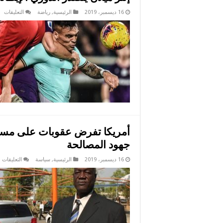
عل
16 ديسمبر، 2019
الرئيسية
,
رياضة
التعليقات
إنت
مي
يت
ال
ال
رغ
هد
را
من
فيو
مغ
أمريكا تفرض عقوبات على مسؤو
جهود المصالحة
ع
16 ديسمبر، 2019
الرئيسية
,
سياسة
التعليقات
أ
ت
ع
ع
م
ك
م
ج
ا