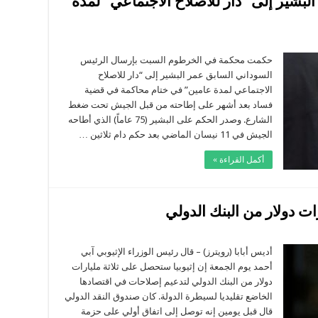
لبشير إلى “دار للاصلاح الاجتماعي” لمدة
لى
لقضاء
لسوداني
حكمت محكمة في الخرطوم السبت بإرسال الرئيس
حكم
السوداني السابق عمر البشير إلى “دار للاصلاح
إرسال
لبشير
الاجتماعي لمدة عامين” في ختام محاكمة في قضية
لى
فساد بعد أشهر على إطاحته من قبل الجيش تحت ضغط
دار
لاصلاح
الشارع. وصدر الحكم على البشير (75 عاماً) الذي أطاحه
لاجتماعي”
مدة
الجيش في 11 نيسان الماضي بعد حكم دام ثلاثين …
امين
غلقة
أكمل القراءة »
لى
يوبيا
حصل
أديس أبابا (رويترز) – قال رئيس الوزراء الإثيوبي آبي
لى
أحمد يوم الجمعة إن إثيوبيا ستحصل على ثلاثة مليارات
رض
دولار من البنك الدولي لتدعيم إصلاحات في اقتصادها
يارات
الخاضع تقليديا لسيطرة الدولة. كان صندوق النقد الدولي
لار
ن
قال قبل يومين إنه توصل إلى اتفاق أولي على حزمة
بنك