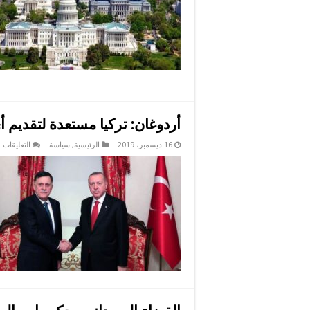
د
ق
ع
م
أردوغان: تركيا مستعدة لتقديم 
ع
16 ديسمبر، 2019
الرئيسية
,
سياسة
التعليقات
أ
ت
م
ل
أ
د
ع
ت
لي
م