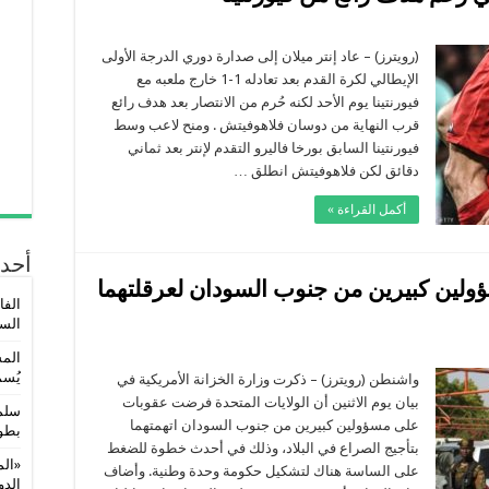
ى
ر
لان
(رويترز) – عاد إنتر ميلان إلى صدارة دوري الدرجة الأولى
صدر
الإيطالي لكرة القدم بعد تعادله 1-1 خارج ملعبه مع
دوري
إيطالي
فيورنتينا يوم الأحد لكنه حُرم من الانتصار بعد هدف رائع
م
قرب النهاية من دوسان فلاهوفيتش . ومنح لاعب وسط
ف
ئع
فيورنتينا السابق بورخا فاليرو التقدم لإنتر بعد ثماني
رنتينا
دقائق لكن فلاهوفيتش انطلق …
لقة
أكمل القراءة »
أحدث
لين كبيرين من جنوب السودان لعرقلتهما
الفا
السو
لى
المس
مريكا
يُسم
فرض
واشنطن (رويترز) – ذكرت وزارة الخزانة الأمريكية في
قوبات
بيان يوم الاثنين أن الولايات المتحدة فرضت عقوبات
لى
سلمى
سؤولين
على مسؤولين كبيرين من جنوب السودان اتهمتهما
بطول
بيرين
بتأجيج الصراع في البلاد، وذلك في أحدث خطوة للضغط
ن
نوب
«الم
على الساسة هناك لتشكيل حكومة وحدة وطنية. وأضاف
لسودان
الدولي 5