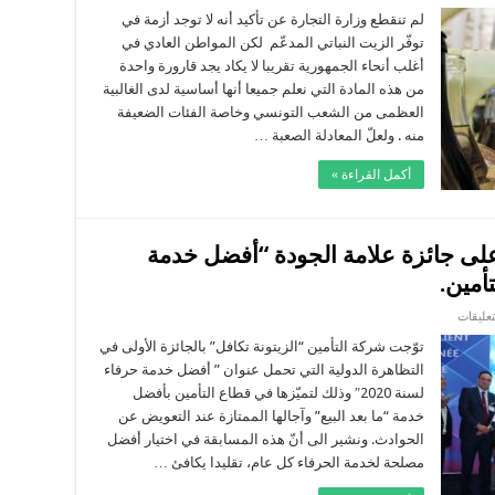
جود
قود
لم تنقطع وزارة التجارة عن تأكيد أنه لا توجد أزمة في
توفّر الزيت النباتي المدعّم لكن المواطن العادي في
د
أغلب أنحاء الجمهورية تقريبا لا يكاد يجد قارورة واحدة
من هذه المادة التي نعلم جميعا أنها أساسية لدى الغالبية
هب
العظمى من الشعب التونسي وخاصة الفئات الضعيفة
30
منه . ولعلّ المعادلة الصعبة …
ئض
أكمل القراءة »
تاج
يت
اتي
دعّم
 على جائزة علامة الجودة “أفضل خدمة
ر
قة
على
تعليقات
تأمينات
الزيتونة
توّجت شركة التأمين “الزيتونة تكافل” بالجائزة الأولى في
تكافل
التظاهرة الدولية التي تحمل عنوان ” أفضل خدمة حرفاء
تتحصّل
على
لسنة 2020″ وذلك لتميّزها في قطاع التأمين بأفضل
جائزة
خدمة “ما بعد البيع” وآجالها الممتازة عند التعويض عن
علامة
الجودة
الحوادث. ونشير الى أنّ هذه المسابقة في اختيار أفضل
“أفضل
خدمة
مصلحة لخدمة الحرفاء كل عام، تقليدا يكافئ …
حرفاء
لسنة