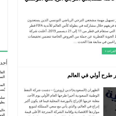
 تسهيل مهمة مشجعي الترجي الرياضي التونسي الذين يستعدون
لمساندة فريقهم خلال مشاركته في بطولة كأس العالم للأندية FIFA قطر
2019™ التي ستقام في قطر من 11 إلى 21 ديسمبر 2019، أعلنت شركة
الجوية القطرية عن جملة من العروض الخاصة تتضمن تخفيضات
راغبين في متابعة هذا الحدث …
لقراءة »
أحدث
الفا
ر طرح أولي في العالم
السو
المس
عودية
يُسم
ن
الظهران (السعودية)/دبي (رويترز) – دشنت شركة النفط
الوطنية السعودية أخيرا طرحها العام الأولي يوم الأحد،
سلمى
ن
معلنة عزمها الإدراج بالبورصة المحلية فيما قد يكون أكبر
بطول
إدراج في العالم، والذي يأتي مع سعي المملكة لتنويع
ي
«الم
مواردها الاقتصادية وإقامة الشركة المدرجة الأعلى قيمة
الدولي 5