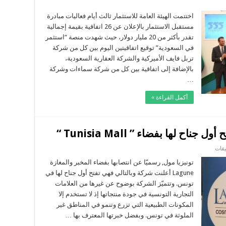
مر
تثمار
اختتمت الهيئة العامة للاستثمار ثالث أيام فعاليات مبادرة
عودي
مستقبل الاستثمار بالإعلان عن 26 اتفاقية بقيمة إجمالية
ق
ا
تقدر بأكثر من 20 مليار دولار، حيث شهدت منصة “استثمر
ا
في السعودية” توقيع اتفاقيتين اليوم بين كل من شركة
قة
تربل فايف الأميركية والشركة العقارية السعودية،
بالإضافة إلى اتفاقية بين كل من شركة سماءات وشركة
…
أكمل القراءة »
على
يقات
مخبر
”
تونيزيا مول, رسميّا عن انتصابها بفضاء المخبر والمغازة
Lagune
Lagune أعلنت شركة وبالتالي فهي تفتح أول جناح لها في
”
ومغازاتها
تونس. وتتميّز الشركة بوضوح عن غيرها من العلامات
تفتح
التجارية التونسية في جودة منتجاتها إذ لا تستخدم إلا
أول
جناح
المكونات الطبيعية التي تزرع وتنمو في المناطق غير
لها
بفضاء
الملوثة في تونس. وبفضل خبرتها المعترف بها …
”