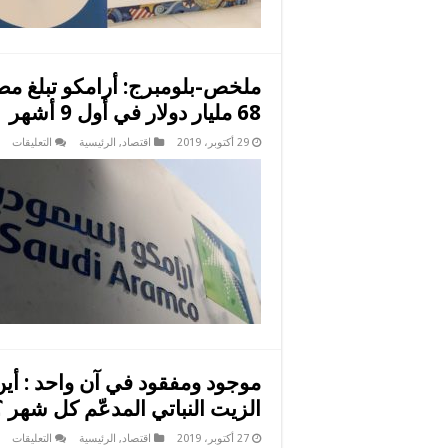
ملخص-بلومبرج: أرامكو تبلغ مصر
68 مليار دولار في أول 9 أشهر
عل
29 أكتوبر، 2019
اقتصاد
,
الرئيسية
التعليقات
مل
بلو
أرا
تبل
مصر
معن
بال
الأ
بأنه
حق
68
ملي
دول
في
أول
9
أشه
مغل
الزيت النباتي المدعّم كل شهر ؟
عل
27 أكتوبر، 2019
اقتصاد
,
الرئيسية
التعليقات