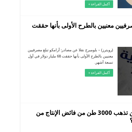
Tunisia
أكمل القراءة »
Mall
“
مغلقة
فيين معنيين بالطرح الأولى بأنها حققت
ى
خص-
مبرج:
(رويترز) – بلومبرج نقلا عن مصادر: أرامكو تبلغ مصرفيين
مكو
معنيين بالطرح الأولى بأنها حققت 68 مليار دولار في أول
غ
فيين
تسعة أشهر.
يين
طرح
ولى
أكمل القراءة »
ا
قت
ار
ار
ر
قة
موجود ومفقود في آن واحد : أين تذهب 3000 طن من فائض الإنتاج من
ى