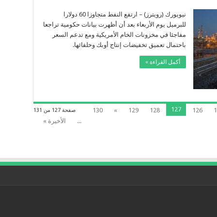
ى
فط
فع
نيويورك (رويترز) – ارتفع النفط متجاوزا 60 دولارا
ل
للبرميل يوم الأربعاء بعد أن أظهرت بيانات حكومية تراجعا
جع
اجئ
مفاجئا في مخزونات الخام الأمريكية ومع تدعم السعر
باحتمال تعميق تخفيضات إنتاج أوبك وحلفائها.
خزون
مريكي،
تمال
أكمل القراءة »
رك
ك
قة
127
130
»
129
128
126
1
صفحة 127 من 131
...
الأخيرة »