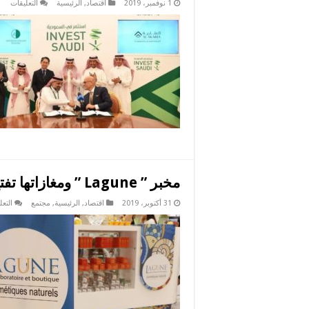
على
1 نوفمبر، 2019
اقتصاد
,
الرئيسية
التعليقات
مؤت
الاس
الس
يحق
نجاح
كبير
مغل
مخبر ” Lagune ” ومغازاتها تفتح أول جناح لها بفضاء ” Tunisia Mall “
31 أكتوبر، 2019
اقتصاد
,
الرئيسية
,
مجتمع
التعل