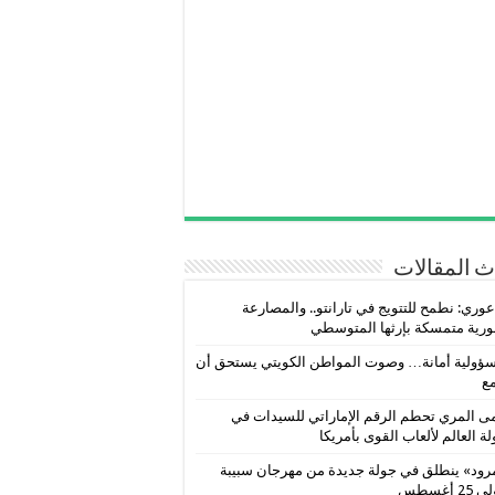
 المقالات
عوري: نطمح للتتويج في تارانتو.. والمصارعة
رية متمسكة بإرثها المتوسطي
ؤولية أمانة… وصوت المواطن الكويتي يستحق أن
ع
 المري تحطم الرقم الإماراتي للسيدات في
ة العالم لألعاب القوى بأمريكا
رود» ينطلق في جولة جديدة من مهرجان سبيبة
2 أغسطس