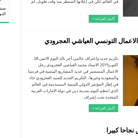
لم
في العالم. لكن في إعلانها المنتظر منذ وقت طويل، لم
قة
…
سبتم
الدو
أكمل القراءة »
الاعمال التونسي العياشي العجرودي
تكريم جديد واعتراف عالمي أخر ناله اليوم الاثنين 28
اكتوبر2019 الاستاذ محمد العياشي العجرودي رجل
الاعمال المستثمر في عديد المشاريع البيشية في فرنسا
والسعودية وغيرها.. التكريم الجديد للسيد العجرودي جاء
في إطار المؤتمر الدولي للتنمية المستديمة في العالم
الذي انتظم اليوم بمدينة دبي في دولة الامارات العربية
المتحدة تحت إشراف …
أكمل القراءة »
نجاحا كبيرا