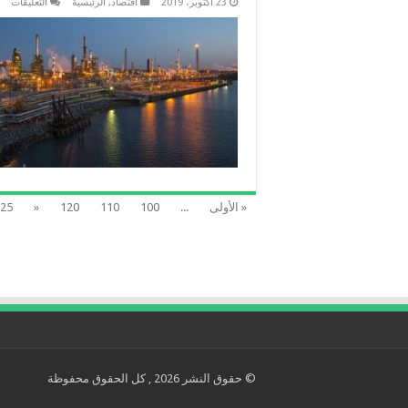
عل
23 أكتوبر، 2019
اقتصاد
,
الرئيسية
التعليقات
الن
يرت
بفع
ترا
مف
في
الم
الأ
واح
تح
أوب
مغل
« الأولى
...
100
110
120
«
25
© حقوق النشر 2026 , كل الحقوق محفوظة