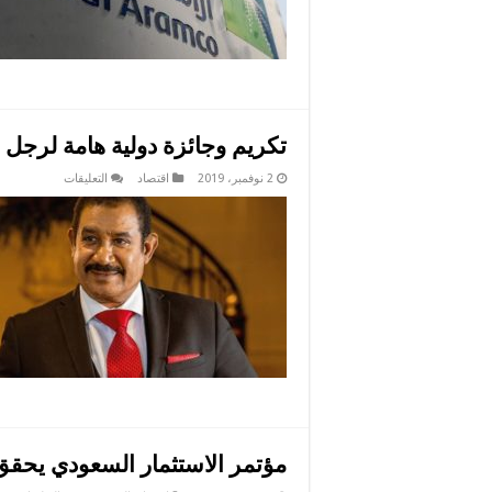
العا
مغل
تكريم وجائزة دولية هامة لرجل 
على
2 نوفمبر، 2019
اقتصاد
التعليقات
تكريم
وجائزة
دولية
هامة
لرجل
الاعمال
التونسي
العياشي
العجرودي
مغلقة
مؤتمر الاستثمار السعودي يحقق 