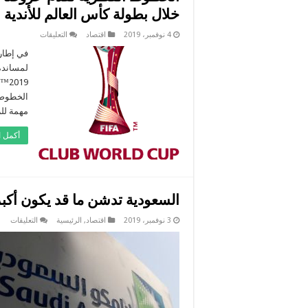
خلال بطولة كأس العالم للأندية
على
4 نوفمبر، 2019
اقتصاد
التعليقات
الخطوط
القطرية
في إطار
تقدم
عروضاً
خاصة
لمشجعي
الخطوط 
الترجي
الرياضي
مهمة لل
التونسي
خلال
بطولة
أكمل ا
كأس
العالم
للأندية
مغلقة
السعودية تدشن ما قد يكون أكب
على
3 نوفمبر، 2019
اقتصاد
,
الرئيسية
التعليقات
الس
تدش
ما
قد
يكو
أكبر
طرح
أول
في