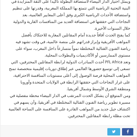
ويمثل اختيار الدار البيضاء لاستضافة البطولة تأكيداً على الثقة المتزايدة في
البنية التحتية الرياضية التي تتمتع بها المملكة المغربية، وقدرتها على تنظيم
واستضافة الأحداث الرياضية الكبرى وفق أعلى المعايير العالمية، بعد
النجاحات التي حققتها في استضافة العديد من المنافسات القارية والدولية
خلال السنوات الأخيرة.
كما يفتح الحدث آفاقاً جديدة أمام المقاتلين المغاربة للاحتكاك بأفضل
المواهب الأفريقية وإبراز قدراتهم على منصة عالمية، في وقت تشهد فيه
رياضة الفنون القتالية المختلطة نمواً متسارعاً داخل المغرب، سواء على
مستوى الممارسين أو الأكاديميات والبطولات المحلية.
وتعد PFL Africa أحدث المبادرات الدولية لرابطة المقاتلين المحترفين، التي
تسعى إلى توسيع حضورها العالمي عبر إطلاق دوريات إقليمية متخصصة تمنح
المواهب المحلية فرصة الوصول إلى أعلى مستويات المنافسة الاحترافية،
على غرار النجاحات التي حققتها الرابطة في الولايات المتحدة وأوروبا
ومنطقة الشرق الأوسط وشمال أفريقيا.
ومن المتوقع أن يشكل الحدث المرتقب في الدار البيضاء محطة مفصلية في
مسيرة تطوير رياضة الفنون القتالية المختلطة في أفريقيا، وأن يسهم في
اكتشاف جيل جديد من المواهب القادرة على المنافسة على الساحة العالمية
تحت مظلة رابطة المقاتلين المحترفين.