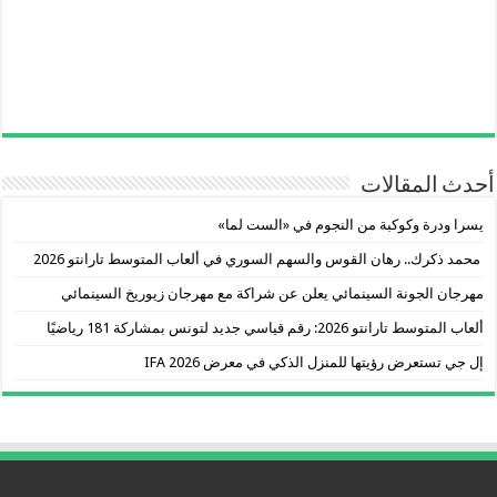
أحدث المقالات
يسرا ودرة وكوكبة من النجوم في «الست لما»
​ محمد ذكرك.. رهان القوس والسهم السوري في ألعاب المتوسط تارانتو 2026
مهرجان الجونة السينمائي يعلن عن شراكة مع مهرجان زيوريخ السينمائي
ألعاب المتوسط تارانتو 2026: رقم قياسي جديد لتونس بمشاركة 181 رياضيًا
إل جي تستعرض رؤيتها للمنزل الذكي في معرض IFA 2026