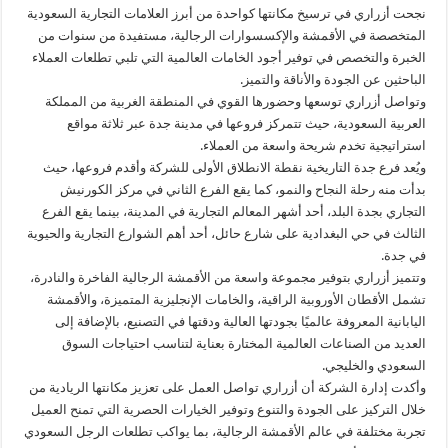
نجحت أزراري في ترسيخ مكانتها كواحدة من أبرز العلامات التجارية السعودية
المتخصصة في الأقمشة والإكسسوارات الرجالية، مستفيدة من سنوات من
الخبرة والتخصص في توفير أجود الخامات العالمية التي تلبي تطلعات العملاء
الباحثين عن الجودة والأناقة والتميز.
وتواصل أزراري توسعها وحضورها القوي في المنطقة الغربية من المملكة
العربية السعودية، حيث تتمركز فروعها في مدينة جدة عبر ثلاثة مواقع
استراتيجية تخدم شريحة واسعة من العملاء.
ويُعد فرع جدة التاريخية نقطة الانطلاق الأولى للشركة وأقدم فروعها، حيث
بدأت منه رحلة النجاح والنمو، كما يقع الفرع الثاني في مركز الكورنيش
التجاري بجدة البلد، أحد أشهر المعالم التجارية في المدينة، بينما يقع الفرع
الثالث في حي البغدادية على شارع حائل، أحد أهم الشوارع التجارية والحيوية
في جدة.
وتتميز أزراري بتوفير مجموعة واسعة من الأقمشة الرجالية الفاخرة والنادرة،
تشمل الأقطان الأوروبية الراقية، والخامات الإنجليزية المتميزة، والأقمشة
اليابانية المعروفة عالميًا بجودتها العالية ودقتها في التصنيع، بالإضافة إلى
العديد من الصناعات العالمية المختارة بعناية لتناسب احتياجات السوق
السعودي والخليجي.
وأكدت إدارة الشركة أن أزراري تواصل العمل على تعزيز مكانتها الريادية من
خلال التركيز على الجودة والتنوع وتوفير الخيارات الحصرية التي تمنح العميل
تجربة مختلفة في عالم الأقمشة الرجالية، بما يواكب تطلعات الرجل السعودي