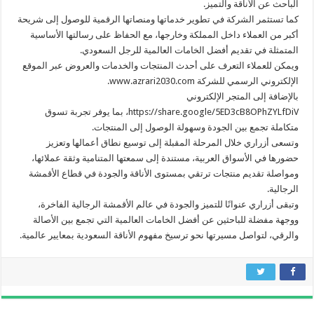
الباحث عن الأناقة والتميز.
كما تستثمر الشركة في تطوير خدماتها ومنصاتها الرقمية للوصول إلى شريحة
أكبر من العملاء داخل المملكة وخارجها، مع الحفاظ على رسالتها الأساسية
المتمثلة في تقديم أفضل الخامات العالمية للرجل السعودي.
ويمكن للعملاء التعرف على أحدث المنتجات والخدمات والعروض عبر الموقع
الإلكتروني الرسمي للشركة www.azrari2030.com.
بالإضافة إلى المتجر الإلكتروني
https://share.google/5ED3cB8OPhZYLfDiV، بما يوفر تجربة تسوق
متكاملة تجمع بين الجودة وسهولة الوصول إلى المنتجات.
وتسعى أزراري خلال المرحلة المقبلة إلى توسيع نطاق أعمالها وتعزيز
حضورها في الأسواق العربية، مستندة إلى سمعتها المتنامية وثقة عملائها،
ومواصلة تقديم منتجات ترتقي بمستوى الأناقة والجودة في قطاع الأقمشة
الرجالية.
وتبقى أزراري عنوانًا للتميز والجودة في عالم الأقمشة الرجالية الفاخرة،
ووجهة مفضلة للباحثين عن أفضل الخامات العالمية التي تجمع بين الأصالة
والرقي، لتواصل مسيرتها نحو ترسيخ مفهوم الأناقة السعودية بمعايير عالمية.