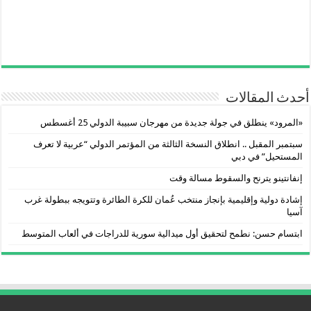
أحدث المقالات
«المرود» ينطلق في جولة جديدة من مهرجان سبيبة الدولي 25 أغسطس
سبتمبر المقبل .. انطلاق النسخة الثالثة من المؤتمر الدولي “عربية لا تعرف
المستحيل” في دبي
إنفانتينو يترنح والسقوط مسالة وقت
إشادة دولية وإقليمية بإنجاز منتخب عُمان للكرة الطائرة وتتويجه ببطولة غرب
آسيا
ابتسام حسن: نطمح لتحقيق أول ميدالية سورية للدراجات في ألعاب المتوسط