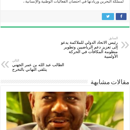
لمملكة البحرين وريادتها في احتضان الفعاليات الوطنية والإنسانية ،
السابق
رئيس الاتحاد الدولي للملاكمة يدعو
إلى تعزيز دعم الرياضيين وتطوير
منظومة المكافآت في الحركة
الأولمبية
التالي
الطالب عبد الله بن عمر الجهني
يتلقى التهاني بالتخرج
مقالات مشابهة