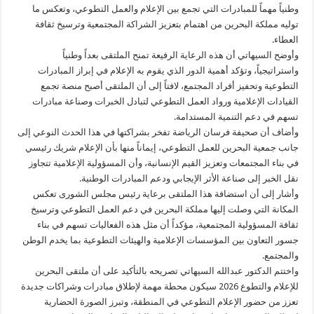
وطنياً مهماً للمبادرات التي تجمع بين الإعلام والعمل التطوعي، وتعكس ما
توليه مملكة البحرين من اهتمام بتعزيز الشراكة المجتمعية وترسيخ ثقافة
العطاء.
وأوضح السيهاتي أن هذه الرعاية الرفيعة تمنح الملتقى بعداً وطنياً
واستراتيجياً، وتؤكد أهمية الدور الذي يقوم به الإعلام في إبراز المبادرات
التطوعية وتحفيز أفراد المجتمع، لافتاً إلى أن الملتقى أصبح منصة تجمع
القيادات الإعلامية ورواد العمل التطوعي لتبادل الخبرات وصناعة مبادرات
تسهم في دعم التنمية المستدامة.
وأضاف أن صحيفة فرسان الرياضة تفخر بشراكتها في هذا الحدث النوعي إلى
جانب جمعية البحرين للعمل التطوعي، إيماناً منها بأن الإعلام شريك رئيسي
في بناء المجتمعات وتعزيز القيم الإنسانية، وأن المسؤولية الإعلامية تتجاوز
نقل الخبر إلى صناعة الأثر الإيجابي ودعم المبادرات الوطنية.
وأشار إلى أن استضافة هذا الملتقى برعاية رئيس مجلس الشورى تعكس
المكانة التي وصلت إليها مملكة البحرين في دعم العمل التطوعي وترسيخ
ثقافة المسؤولية المجتمعية، مؤكداً أن مثل هذه الفعاليات تسهم في بناء
جسور التعاون بين المؤسسات الإعلامية والهيئات التطوعية بما يخدم الوطن
والمجتمع.
واختتم الدكتور عبدالله السيهاتي تصريحه بالتأكيد على أن ملتقى البحرين
للإعلام والتطوع 2026 سيكون محطة مهمة لإطلاق مبادرات وشراكات جديدة
تعزز من حضور الإعلام التطوعي في المنطقة، وتبرز الصورة الحضارية