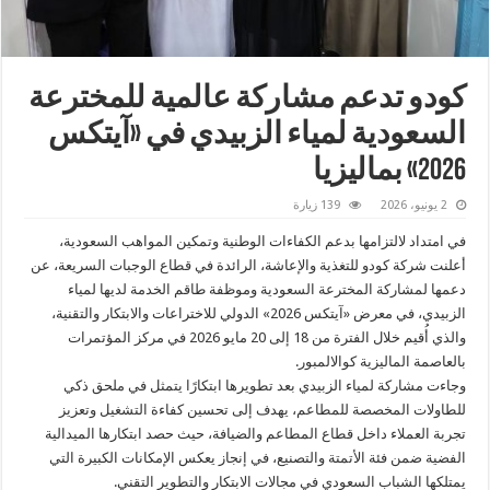
كودو تدعم مشاركة عالمية للمخترعة
السعودية لمياء الزبيدي في «آيتكس
2026» بماليزيا
2 يونيو، 2026
139 زيارة
في امتداد لالتزامها بدعم الكفاءات الوطنية وتمكين المواهب السعودية،
أعلنت شركة كودو للتغذية والإعاشة، الرائدة في قطاع الوجبات السريعة، عن
دعمها لمشاركة المخترعة السعودية وموظفة طاقم الخدمة لديها لمياء
الزبيدي، في معرض «آيتكس 2026» الدولي للاختراعات والابتكار والتقنية،
والذي أُقيم خلال الفترة من 18 إلى 20 مايو 2026 في مركز المؤتمرات
بالعاصمة الماليزية كوالالمبور.
وجاءت مشاركة لمياء الزبيدي بعد تطويرها ابتكارًا يتمثل في ملحق ذكي
للطاولات المخصصة للمطاعم، يهدف إلى تحسين كفاءة التشغيل وتعزيز
تجربة العملاء داخل قطاع المطاعم والضيافة، حيث حصد ابتكارها الميدالية
الفضية ضمن فئة الأتمتة والتصنيع، في إنجاز يعكس الإمكانات الكبيرة التي
يمتلكها الشباب السعودي في مجالات الابتكار والتطوير التقني.