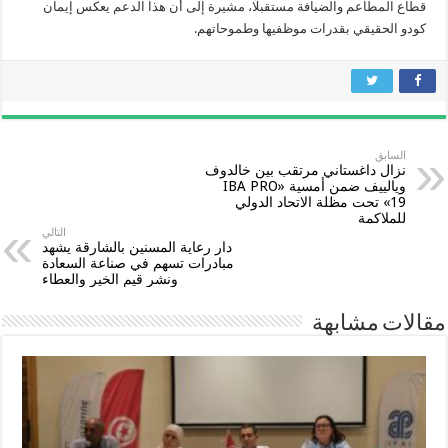
قطاع المطاعم والضيافة مستقبلًا، مشيرة إلى أن هذا الدعم يعكس إيمان
كودو الحقيقي بقدرات موظفيها وطموحاتهم.
السابق
نزال داغستاني مرتقب بين خالدوف
ويالييف ضمن أمسية «IBA PRO
19» تحت مظلة الاتحاد الدولي
للملاكمة
التالي
دار رعاية المسنين بالشارقة يشهد
مبادرات تسهم في صناعة السعادة
ونشر قيم الخير والعطاء
مقالات مشابهة