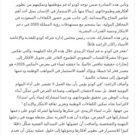
وتأتي هذه المبادرة ضمن توجه كودو لدعم موظفيها وتمكينهم من تطوير
أفكارهم وطموحاتهم، إيمانًا منها بأن الاستثمار في الإنسان يمثل أحد أهم
عناصر النجاح والاستدامة، إلى جانب تعزيز حضور الكفاءات السعودية في
المحافل الدولية، بما ينسجم مع مستهدفات رؤية المملكة 2030 في دعم
الابتكار وتنمية القدرات البشرية.
وعن هذه المشاركة، تحدث رئيس مجلس إدارة شركة كودو للتغذية والإعاشة
الأستاذ راكان الراشد قائلاً:
“نفخر في كودو بدعم لمياء الزبيدي خلال هذه الرحلة الملهمة، والتي تعكس
نموذجًا مشرفًا للشباب السعودي الطموح القادر على تحويل الأفكار إلى
إنجازات حقيقية تنافس عالميًا. ما حققته لمياء في معرض «آيتكس 2026» هو
مصدر فخر لنا جميعًا، ويؤكد أهمية الاستثمار في المواهب الوطنية ودعمها
للوصول إلى منصات عالمية.”
وأضاف الراشد: “في كودو نؤمن بأن بيئة العمل لا تقتصر على أداء المهام
اليومية فقط، بل تمتد لاحتضان المواهب وصناعة الفرص التي تمكّن أبناء
وبنات الوطن من تحقيق طموحاتهم. ودعمنا لمشاركة لمياء يأتي امتدادًا
لالتزامنا تجاه تمكين الكفاءات الوطنية وتعزيز ثقافة الابتكار والإبداع.”
من جهتها، عبّرت لمياء الزبيدي عن شكرها وامتنانها لشركة كودو على دعمها
لمشاركتها في المعرض، مؤكدة أن هذه التجربة تمثل محطة مهمة في رحلتها
المهنية والشخصية. وأضافت أن حصولها على الميدالية الفضية شكّل دافعًا
كبيرًا للاستمرار في تطوير أفكارها وتحويلها إلى حلول عملية يمكن أن تخدم