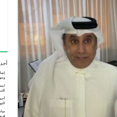
أحدث
إشاد
وتتو
ابتس
للدر
أحمد
التو
مياد
قرط