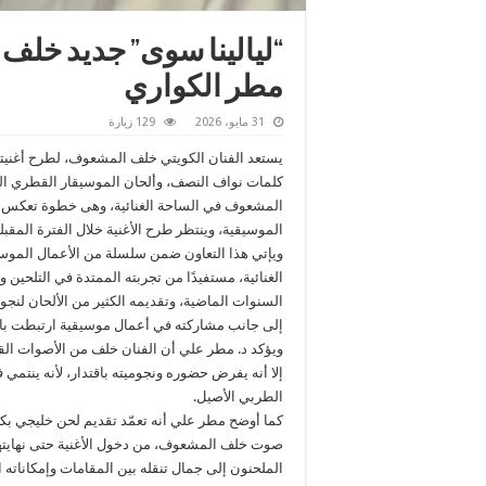
“ليالينا سوى” جديد خلف
مطر الكواري
31 مايو، 2026
129 زيارة
يستعد الفنان الكويتي خلف المشعوف، لطرح أغنيته
كلمات نواف النصف، وألحان الموسيقار القطري الد
المشعوف في الساحة الغنائية، وهى خطوة تعكس تو
الموسيقية، وينتظر طرح الأغنية خلال الفترة المقبلة
ويإتي هذا التعاون ضمن سلسلة من الأعمال الموس
الغنائية، مستفيدًا من تجربته الممتدة في التلحين 
السنوات الماضية، وتقديمه الكثير من الألحان لنجو
إلى جانب مشاركته في أعمال موسيقية ارتبطت بالأغن
ويؤكد د. مطر علي أن الفنان خلف من الأصوات القو
إلا أنه يفرض حضوره ونجوميته باقتدار، لأنه ينتمي ف
الطربي الأصيل.
كما أوضح مطر علي أنه تعمّد تقديم لحن خليجي بك
صوت خلف المشعوف، من دخول الأغنية حتى نهايتها، 
الملحنون إلى جمال تنقله بين المقامات وإمكاناته 