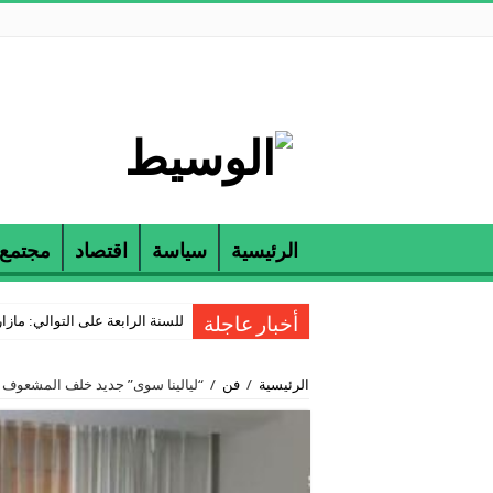
الرئيسية
سياسة
اقتصاد
مجتمع
للسنة الرابعة على التوالي: مازارين و ETAP تكرمان الناجحين في مناظرة
أخبار عاجلة
الرئيسية
/
فن
/
“ليالينا سوى” جديد خلف المشعوف ب