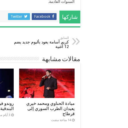
السنوات القادمة.
Twitter
Facebook
شاركها
السابق
كريم أسامة يعود بألبوم جديد يضم
12 أغنية
مقالات مشابهة
ميادة الحناوي ومحمد خيري
روندو في
يعيدان الطرب السوري إلى
البندقي
قرطاج