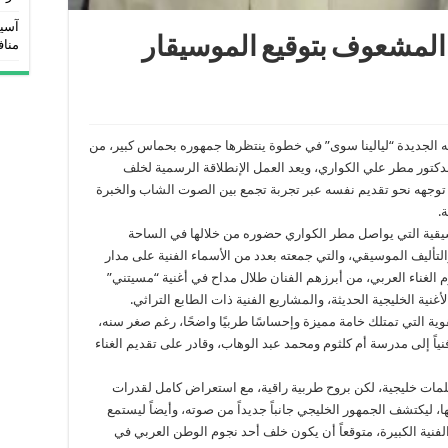
آسيو
 المشعوف بتوقيع الموسيقار
مناف
 الجديدة “ليالينا سوى” في خطوة ينتظرها جمهوره بحماس كبير، من
كتور مطر علي الكواري، ويعد العمل الإنطلاقة الرسمية لخلف
جهه نحو تقديم نفسه عبر تجربة تجمع بين الصوت الشاب والخبرة
.
يقية التي يواصل مطر الكواري حضوره من خلالها في الساحة
والتأليف الموسيقي، والتي جمعته بعدد من الأسماء الفنية على مدار
م الغناء العربي، من أبرزهم الفنان طلال مداح في أغنية “مسيتني”
ية الخليجية الحديثة، والمشاريع الفنية ذات الطابع التراثي.
ية التي تمتلك خامة مميزة وإحساسًا طربيًا واضحًا، رغم صغر سنه،
نياً إلى مدرسة أم كلثوم ومحمد عبد الوهاب، وقادر على تقديم الغناء
لمات خليجية، لكن بروح طربية راقية، مع استعراض كامل لقدرات
ليكتشف الجمهور الخليجي جانباً جديداً من صوته، وأيضاً ليستمع
الفنية الكبيرة، متوقعاً أن يكون خلف أحد نجوم الوطن العربي في