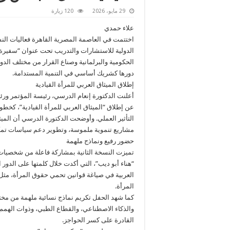
29 مايو، 2026
120 زيارة
علاء حمدي
اختتمت في العاصمة المصرية القاهرة فعاليات النسخ
الدولية للاستشارات والتدريب تحت عنوان “سفيرة
الحكومية والبرلمانية وصناع القرار من مختلف الدو
دورها كشريك أساسي في التنمية المستدامة.
إطلاق الميثاق العربي للمرأة القيادية
أعلنت الدكتورة إنعام الدرسي، رئيسة المؤتمر ورئي
عن إطلاق “الميثاق العربي للمرأة القيادية”، كخط
التأثير العملي. وأوضحت الدكتورة الدرسي أن الميثاق
مشاريع تنموية ملموسة، وتطوير دعم سياسات تمكين
حضور رفيع ونماذج ملهمة
تميزت النسخة الثانية بمشاركة فاعلة من شخصيات س
“هناء أبو ديب”، التي أكدت خلال كلمتها على الدور
العربية في صياغة قوانين تحمي حقوق المرأة، مثل 
المرأة.
كما شهد الحفل تكريم نماذج نسائية ملهمة من مخ
والذكاء الاصطناعي، والقطاع الطبي، وذوات الهمم ال
القادرة على كسر الحواجز.