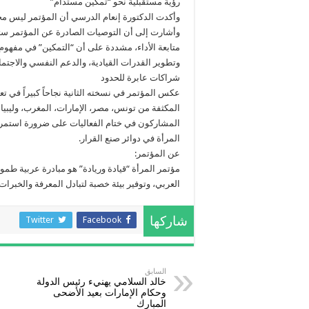
رؤية مستقبلية نحو “تمكين مستدام”
وأكدت الدكتورة إنعام الدرسي أن المؤتمر ليس مجر
وأشارت إلى أن التوصيات الصادرة عن المؤتمر ستت
متابعة الأداء، مشددة على أن “التمكين” في مفهوم 
وتطوير القدرات القيادية، والدعم النفسي والاجتم
شراكات عابرة للحدود
عكس المؤتمر في نسخته الثانية نجاحاً كبيراً في ت
المكثفة من تونس، مصر، الإمارات، المغرب، وليبيا، 
المشاركون في ختام الفعاليات على ضرورة استمرا
المرأة في دوائر صنع القرار.
عن المؤتمر:
مؤتمر المرأة “قيادة وريادة” هو مبادرة عربية طمو
العربي، وتوفير بيئة خصبة لتبادل المعرفة والخبرا
Twitter
Facebook
شاركها
السابق
خالد السلامي يهنيء رئيس الدولة
وحكام الإمارات بعيد الأضحى
المبارك