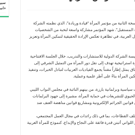
سيرا
«اس
ة الثانية من مؤتمر المرأة “قيادة وريادة”، الذي نظمته الشركة
 المستقبل”. شهد المؤتمر مشاركة واسعة لنخبة من الشخصيات
ل العربية، في تظاهرة تعكس الإرادة الحقيقية لتمكين المرأة وتعزيز
سة الشركة الدولية للاستشارات والتدريب، خلال الجلسة الافتتاحية
وة استراتيجية تهدف إلى نقل دور المرأة من التمثيل الشرفي إلى
 يمثل إطاراً مقنناً يجمع القياديات العربيات لتبادل الخبرات، وتنفيذ
 المرأة بناءً على أطر علمية وعملية.
ياسية وبرلمانية بارزة، من بينهم النائبة في مجلس النواب الليبي
 الحيوي للتشريعات في حماية المرأة، مشيرة إلى جهود البرلمانات
قوانين الجرائم الإلكترونية ومشاريع قوانين مناهضة العنف ضد
تلف القطاعات، بما في ذلك رائدات في مجال العمل المجتمعي،
لواتي أثبتن قدرة فائقة على النجاح والإبداع، كنموذج للمرأة العربية