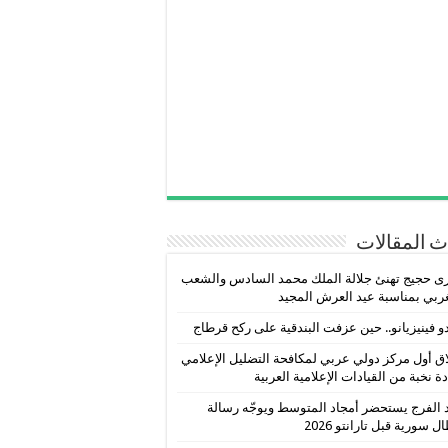
 المقالات
ى حجيج تهنئ جلالة الملك محمد السادس والشعب
ربي بمناسبة عيد العرش المجيد
و فينيزيانو.. حين عزفت البندقية على ركح قرطاج
ق أول مركز دولي عربي لمكافحة التضليل الإعلامي
دة نخبة من القيادات الإعلامية العربية
 الفرج يستحضر أمجاد المتوسط ويوجّه رسالة
ل سورية قبل تارانتو 2026