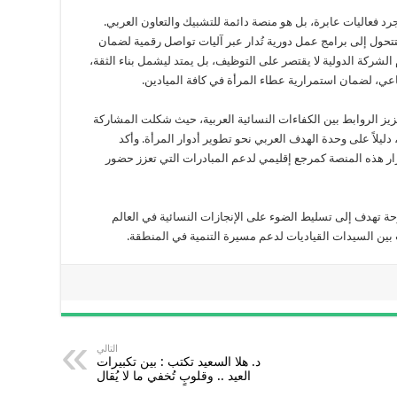
د فعاليات عابرة، بل هو منصة دائمة للتشبيك والتعاون العربي.
حول إلى برامج عمل دورية تُدار عبر آليات تواصل رقمية لضمان
الشركة الدولية لا يقتصر على التوظيف، بل يمتد ليشمل بناء الثقة،
اعي، لضمان استمرارية عطاء المرأة في كافة الميادين.
عزيز الروابط بين الكفاءات النسائية العربية، حيث شكلت المشاركة
دليلاً على وحدة الهدف العربي نحو تطوير أدوار المرأة. وأكد
ر هذه المنصة كمرجع إقليمي لدعم المبادرات التي تعزز حضور
حة تهدف إلى تسليط الضوء على الإنجازات النسائية في العالم
ت بين السيدات القياديات لدعم مسيرة التنمية في المنطقة.
التالي
د. هلا السعيد تكتب : بين تكبيرات
العيد .. وقلوبٍ تُخفي ما لا يُقال