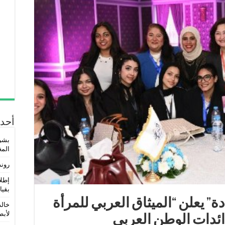
أحدث
بشر
المغ
روند
إطلا
بقيا
دة” يعلن “الميثاق العربي للمرأة
خالد
لأبطا
رائدات الوطن العربي