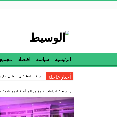
الرئيسية
سياسة
اقتصاد
مجتمع
للسنة الرابعة على التوالي: مازارين و ETAP تكرمان الناجحين في مناظرة
أخبار عاجلة
الرئيسية
/
ابداعات
/
مؤتمر المرأة “قيادة وريادة” ي