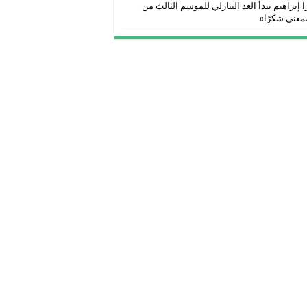
 إبراهيم تبدأ العد التنازلي للموسم الثالث من
معني شكرًا»