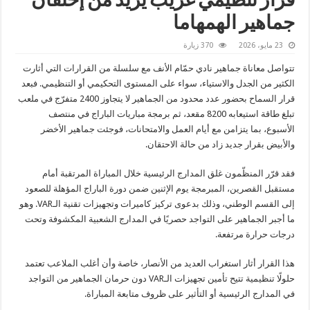
قرار تنظيمي غريب يزيد من إحتقان
جماهير الهمهاما
23 مايو، 2026
370 زيارة
تتواصل معاناة جماهير نادي حمّام الأنف مع سلسلة من القرارات التي أثارت
الكثير من الجدل والاستياء، سواء على المستوى التحكيمي أو التنظيمي. فبعد
قرار السماح بحضور عدد محدود من الجماهير لا يتجاوز 2400 متفرّج في ملعب
تبلغ طاقة استيعابه 8200 مقعد، ثم برمجة مباريات الباراج في منتصف
الأسبوع، بما يتزامن مع أيام العمل والامتحانات، فوجئت جماهير الأخضر
والأبيض بقرار جديد زاد من حالة الاحتقان.
فقد قرّر المنظّمون غلق المدارج الرئيسية خلال المباراة المرتقبة أمام
مستقبل القصرين، المبرمجة يوم الإثنين ضمن دورة الباراج المؤهلة للصعود
إلى القسم الوطني، وذلك بدعوى تركيز كاميرات وتجهيزات تقنية الـVAR. وهو
ما أجبر الجماهير على التواجد حصريًا في المدارج الشعبية المكشوفة وتحت
درجات حرارة مرتفعة.
هذا القرار أثار استغراب العديد من الأنصار، خاصة وأن أغلب الملاعب تعتمد
حلولًا تنظيمية تتيح تأمين تجهيزات الـVAR دون حرمان الجماهير من التواجد
في المدارج الرئيسية أو التأثير على ظروف متابعة المباراة.