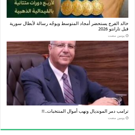
خالد الفرج يستحضر أمجاد المتوسط ويوجّه رسالة لأبطال سورية
قبل تارانتو 2026
‏يومين مضت
ترامب دمر المونديال ونهب أموال المنتخبات..!!
‏يومين مضت