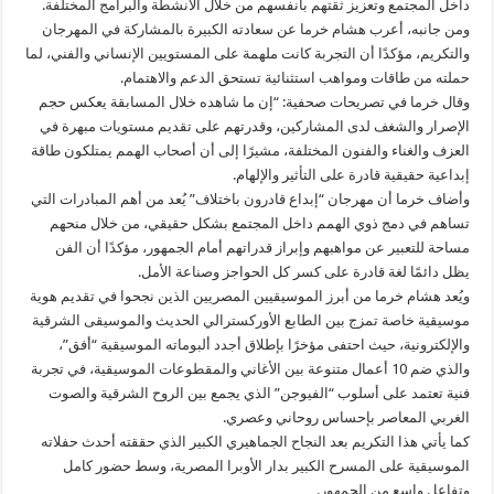
داخل المجتمع وتعزيز ثقتهم بأنفسهم من خلال الأنشطة والبرامج المختلفة.
ومن جانبه، أعرب هشام خرما عن سعادته الكبيرة بالمشاركة في المهرجان
والتكريم، مؤكدًا أن التجربة كانت ملهمة على المستويين الإنساني والفني، لما
حملته من طاقات ومواهب استثنائية تستحق الدعم والاهتمام.
وقال خرما في تصريحات صحفية: “إن ما شاهده خلال المسابقة يعكس حجم
الإصرار والشغف لدى المشاركين، وقدرتهم على تقديم مستويات مبهرة في
العزف والغناء والفنون المختلفة، مشيرًا إلى أن أصحاب الهمم يمتلكون طاقة
إبداعية حقيقية قادرة على التأثير والإلهام.
وأضاف خرما أن مهرجان “إبداع قادرون باختلاف” يُعد من أهم المبادرات التي
تساهم في دمج ذوي الهمم داخل المجتمع بشكل حقيقي، من خلال منحهم
مساحة للتعبير عن مواهبهم وإبراز قدراتهم أمام الجمهور، مؤكدًا أن الفن
يظل دائمًا لغة قادرة على كسر كل الحواجز وصناعة الأمل.
ويُعد هشام خرما من أبرز الموسيقيين المصريين الذين نجحوا في تقديم هوية
موسيقية خاصة تمزج بين الطابع الأوركسترالي الحديث والموسيقى الشرقية
والإلكترونية، حيث احتفى مؤخرًا بإطلاق أجدد ألبوماته الموسيقية “أفق”،
والذي ضم 10 أعمال متنوعة بين الأغاني والمقطوعات الموسيقية، في تجربة
فنية تعتمد على أسلوب “الفيوجن” الذي يجمع بين الروح الشرقية والصوت
الغربي المعاصر بإحساس روحاني وعصري.
كما يأتي هذا التكريم بعد النجاح الجماهيري الكبير الذي حققته أحدث حفلاته
الموسيقية على المسرح الكبير بدار الأوبرا المصرية، وسط حضور كامل
وتفاعل واسع من الجمهور.