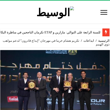
للسنة الرابعة على التوالي: مازارين و ETAP تكرمان الناجحين في مناظرة البكالوريا
الرئيسية
/
ابداعات
/
تكريم هشام خرما في مهرجان “إبداع قادرون” لدعم مواهب
ذوي الهمم