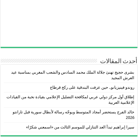
أحدث المقالات
بشرى حجيج تهنئ جلالة الملك محمد السادس والشعب المغربي بمناسبة عيد
العرش المجيد
روندو فينيزيانو.. حين عزفت البندقية على ركح قرطاج
إطلاق أول مركز دولي عربي لمكافحة التضليل الإعلامي بقيادة نخبة من القيادات
الإعلامية العربية
خالد الفرج يستحضر أمجاد المتوسط ويوجّه رسالة لأبطال سورية قبل تارانتو
2026
سيرا إبراهيم تبدأ العد التنازلي للموسم الثالث من «اسمعني شكرًا»