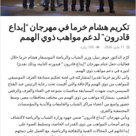
تكريم هشام خرما في مهرجان “إبداع
قادرون” لدعم مواهب ذوي الهمم
11 مايو، 2026
105 زيارة
كرّم الدكتور جوهر نبيل، وزير الشباب والرياضة الموسيقار هشام خرما خلال
فعاليات حفل ختام مهرجان “إبداع قادرون ” فيدورته الثانية، وذلك تقديرًا
لدوره في دعم مواهب ذوي الهمم.
وأتى تكريم خرما تقديرا لمشاركته في لجنة تحكيم مسابقة العزف الموسيقي
للمواهب من ذوي الهمم والإعاقة والتي أُقيمت تحت رعاية الرئيس عبد الفتاح
السيسي.حيث شهدت المسابقة منافسات متنوعة في الغناء والعزف والرقص
الشعبي، بمشاركة مواهب من ذوي الهمم من مختلف محافظات مصر، وسط
حضور واسع من أعضاء مراكز الشباب والجامعات والأندية والمؤسسات
المجتمعية والقرى.
ويأتي مهرجان “إبداع قادرون” ضمن جهود وزارة الشباب والرياضة لاكتشاف
ودعم أصحاب المواهب من ذوي القدرات الخاصة، وتسليط الضوء على
إبداعاتهم في المجالات الفنية والثقافية والرياضية، مع العمل على دمجهم