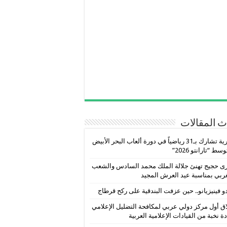
 المقالات
سورية تشارك بـ31 رياضياً في دورة ألعاب البحر الأبيض
سط “تارانتو 2026”
ى حجيج تهنئ جلالة الملك محمد السادس والشعب
ربي بمناسبة عيد العرش المجيد
و فينيزيانو.. حين عزفت البندقية على ركح قرطاج
ق أول مركز دولي عربي لمكافحة التضليل الإعلامي
دة نخبة من القيادات الإعلامية العربية