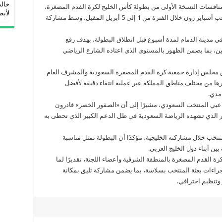
خالد
ر مشاركاته خلال عام 2026 بخوض منافسات النسخة الأولى من بطولة كأس الخليج لكرة القدم المصغرة،
لأبطا
التي تستضيفها العاصمة القطرية الدوحة على ملاعب أسباير زون خلال الفترة من 1 إلى 5 أبريل المقبل، وسط مشاركة
ي مدينة الدمام لمدة أسبوع قبل انطلاق البطولة، بهدف رفع
اعبين، بما يضمن الظهور بالمستوى الذي اعتاده الشارع الرياضي
 مجلس إدارة جمعية كرة القدم المصغرة السعودية والمشرف العام
رها من مختلف مناطق المملكة عبر عملية انتقاء دقيقة لأفضل
امدي.
اعبي المنتخب السعودي، مشيرًا إلى أن «الصقور الخضر» قادرون
 الذي تشهده الرياضة السعودية في ظل الدعم الكبير الذي تحظى به
تخب خلال مشاركته الخليجية، مؤكدًا أن البطولة تمثل مناسبة
ن أبناء دول الخليج العربي.
ة القدم المصغرة بالمنطقة الشرقية وأعضاء اللجنة، تقديرًا لما
راءات بعثة المنتخب بسلاسة، بما يضمن مشاركة تليق بمكانة
وتنظيم احترافي.