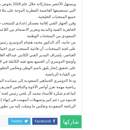
ويستهل الأخض
جميع المنتخبات الخليجية.
وقرر الجهاز الفني إقامة معسكر إعدادي للمنتخب ف
الجاهزية الفنية والبدنية وتعزيز الانسجام بين الل
السعودي من المنتخبات الوطنية.
من جانبه، أكد الدكتور محمد هشام الدوسري رئيس
على لجنة المنتخبات، أن قائمة المنتخب جرى اختيا
العناصر، بإشراف المدير الفني الكابتن عبدالله الغ
وأوضح الدوسري أن الجميع يضع ثقته الكاملة في ل
على تحقيق إنجاز يليق باسم الوطن ويعكس التطور
من القيادة الرياضية.
ودعا الدوسري الجماهير السعودية إلى مساندة المن
رياضية مهمة تعزز أواصر الأخوة والتنافس الشريف بي
كما قدم شكره للأستاذ محمد آل بلحي رئيس لجنة كر
قدموه من دعم كبير وتسهيلات أسهمت في إنهاء إج
الرياضة السعودية وتعكس ما وصلت إليه من تطور 
Twitter
Facebook
شاركها