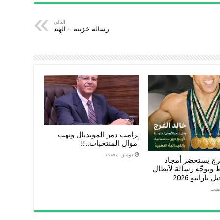
التالي
رسالة خزينة – الهند
ترامب دمر المونديال ونهب
أموال المنتخبات..!!
‏يومين مضت
فرج يستحضر أمجاد
ويوجّه رسالة لأبطال
تارانتو 2026
مضت