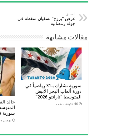
السابق
عرض “برزخ” لسفيان سفطة في
جولة رمضانية
مقالات مشابهة
سورية تشارك بـ31 رياضياً في
دورة ألعاب البحر الأبيض
المتوسط “تارانتو 2026”
خالد ال
المتوسط 
سورية قبل 
‏يومين 