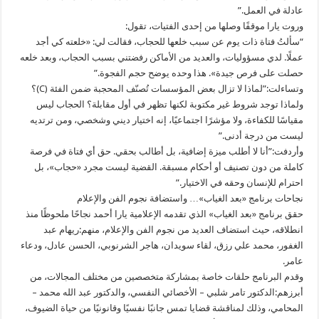
عادلة في العمل.”
وروت يارا موقفًا وصلها من إحدى الفتيات، تقول:
“سألتُ فتاة ذات يوم عن سبب خلعها للحجاب، فقالت لي: «خلعته كي أجد
عملًا. لدي مسؤوليات، والعديد من الأماكن رفضتني بسبب الحجاب، وبعد خلعه
حصلت على فرص جيدة». هذا وحده يوضح حجم الفجوة.”
وتساءلت:”لماذا لا تزال بعض المؤسسات تُصنّف المحجبة ضمن الفئة (C)؟
ولماذا توجد شروط غير مكتوبة لكنها تظهر في أول مقابلة؟ الحجاب ليس
مقياسًا للكفاءة، ولا مؤشرًا اجتماعيًا، إنه اختيار ديني وشخصي، ومن ترتديه
ليست من درجة أدنى.”
وأردفت:”أنا لا أطلب ميزة إضافية، بل أطالب بحقي. حق أي فتاة في فرصة
كاملة من دون تصنيف أو أحكام مسبقة. القضية ليست مجرد «حجاب»، بل
احترام للإنسان وحقه في الاختيار.”
نجاحات برنامج «بعد الغياب»… واستضافة نجوم الفن والإعلام
حقق برنامج «بعد الغياب» الذي تقدمه الإعلامية يارا أحمد نجاحًا ملحوظًا منذ
انطلاقه، حيث استضاف العديد من نجوم الفن والإعلام، منهم:ريهام عبد
الغفور، محمد علي رزق، لقاء سويدان، هاجر الشرنوبي، الحسن عادل، ودعاء
عامر.
وقدم البرنامج حلقات خاصة بمشاركة متخصصين من مختلف المجالات، من
أبرزهم:الدكتور تامر شلبي – الأخصائي النفسي، والدكتور عبد الله محمد –
المحامي، وذلك لمناقشة قضايا تمس جانبًا نفسيًا وقانونيًا من حياة الضيوف،