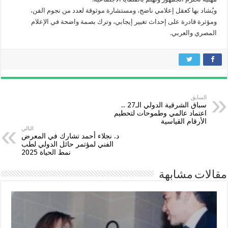
ويُشاد بها كعقل إعلامي ناضج، ومستشارة موثوقة لعدد من نجوم الفن،
ومؤثرة قادرة على إحداث تغيير إيجابي، وترك بصمة واضحة في الإعلام
المصري والعربي.
السابق
سباق الشرقية الدولي الـ27 ..
اعتماد عالمي وطموحات لتحطيم
الأرقام القياسية
التالي
د. نجلاء أحمد تشارك في المعرض
الفني لمؤتمر حائل الدولي لطب
نمط الحياة 2025
مقالات مشابهة