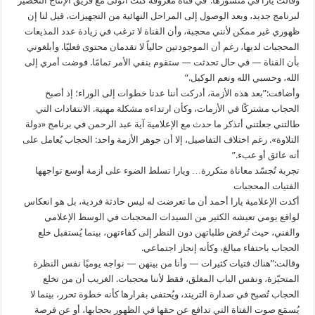
وقالت يارا في منشورها:”في قناة معروفة كنت أتولى مع فريق الإنتاج التحضير
لبرنامج جديد، وبعد الوصول إلى المراحل النهائية من التجهيزات، قيل لنا إن
ظهوري غير ممكن لأنني محجبة، وأن القناة لا ترغب في زيادة عدد المذيعات
المحجبات لديها، رغم أن الموجودتين حالياً لا تقدمان محتوى فعليًا. وأبلغوني
بأن القناة — في حال تحدثت — ستقوم بنفي الأمر تمامًا. فوضت أمري إلى
الله، وحسبي الله ونعم الوكيل.”
وأضافت:”بعد هذه الأزمة، أدركت أننا عدنا خطوات إلى الوراء؛ إذ أصبح
الحجاب مشتركًا في الأزمات، وكأن ارتداءه مشكلة مهنية. الانتقادات التي
طالتني جعلتني أتذكر ما حدث مع الإعلامية آية عبد الرحمن في برنامج «دولة
التلاوة». رغم اختلاف التفاصيل، إلا أن جوهر الأزمة واحد: الحجاب يُعامل على
أنه عائق أو عبء.”
تجربة تُجسّد معاناة متكررة… ويارا تسلط الضوء على أزمة أوسع تواجهها
الفتيات المحجبات
أكدت الإعلامية يارا أحمد أن ما تعرضت له ليس حادثة فردية، بل هو انعكاس
لواقع يومي تعيشه الكثير من السيدات المحجبات في الوسط الإعلامي
والفني، حيث تُرفض طلباتهن دون النظر إلى كفاءتهن، بينما يُستقبل خلع
الحجاب باحتفاء مبالغ، وكأنه إنجاز اجتماعي.
وقالت:”هناك فتيات كثيرات — وأنا من بينهن — نواجه يوميًا نفس النظرة
المتحيّزة، ونفس الباب المغلق، فقط لأننا محجبات. الغريب أن من تخلع
الحجاب تُصبح في صدارة التريند، ويُحتفى بقرارها كأنه خطوة تحرر، بينما لا
يُسمَع صوت الفتاة التي تدافع عن حقها في الظهور بحجابها، أو عن فرصة