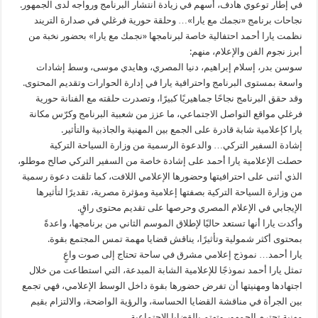
في إطار توعوي هادف، أسهم في زيادة انتشار البرنامج ورواجه لدى الجمهور.
نجاحات برنامج «نجمك مع يارا»… وحلقة حورية فرغلي في صدارة التريند
نظمت يارا أحمد احتفالية خاصة لبرنامجها «نجمك مع يارا» بحضور نخبة من
أبرز نجوم الفن والإعلام، منهم:
سوسن بدر، إسلام إبراهيم، دنيا المصري، وهايدي موسى، وسط إشادات
واسعة بمستوى البرنامج واحترافية يارا في إدارة الحوارات وتقديم المحتوى.
وقد حقق البرنامج نجاحًا جماهيريًا كبيرًا، وتصدرت حلقته مع الفنانة حورية
فرغلي مواقع التواصل الاجتماعي، ما عزز من شعبية البرنامج وكرّس مكانة
يارا كإعلامية شابة قادرة على الجمع بين المهنية والجاذبية والتأثير.
إشادة السفير التركي… والدعوة الرسمية من وزارة السياحة التركية
حصلت الإعلامية يارا أحمد على إشادة خاصة من السفير التركي صالح موطلو،
الذي أثنى على احترافيتها وحضورها الإعلامي اللافت، كما تلقت دعوة رسمية
من وزارة السياحة التركية بصفتها إعلامية ومؤثرة مصرية، تقديرًا لتأثيرها
الإيجابي في الإعلام المصري وحرصها على تقديم محتوى راقٍ.
وأكدت يارا أنها تستعد حاليًا لإطلاق الموسم الثاني من برنامجها، واعدةً
بمحتوى أكثر شمولية وتأثيرًا، يناقش قضايا مهمة تمس المجتمع بقوة.
يارا أحمد… نموذج إعلامي مشرق في ساحة تحتاج إلى صوت واعٍ
تمثل يارا أحمد نموذجًا للإعلامية الشابة المبدعة، التي استطاعت من خلال
اجتهادها ومهنيتها أن تفرض حضورها بقوة داخل الوسط الإعلامي، فهي تجمع
بين الجرأة في مناقشة القضايا الحساسة، والرؤية الواضحة، والالتزام بقيم
مهنية تحترم الجمهور وتهتم بالقضايا الاجتماعية.