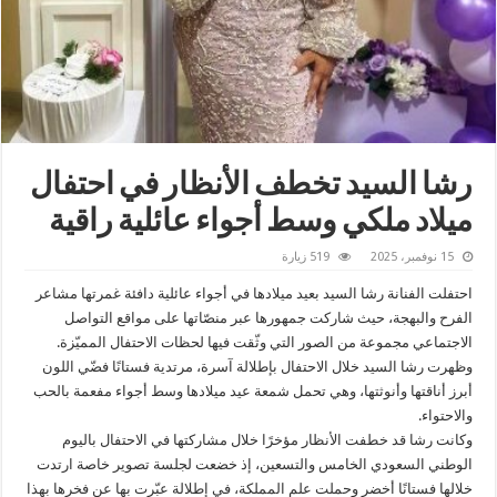
رشا السيد تخطف الأنظار في احتفال
ميلاد ملكي وسط أجواء عائلية راقية
15 نوفمبر، 2025
519 زيارة
احتفلت الفنانة رشا السيد بعيد ميلادها في أجواء عائلية دافئة غمرتها مشاعر
الفرح والبهجة، حيث شاركت جمهورها عبر منصّاتها على مواقع التواصل
الاجتماعي مجموعة من الصور التي وثّقت فيها لحظات الاحتفال المميّزة.
وظهرت رشا السيد خلال الاحتفال بإطلالة آسرة، مرتدية فستانًا فضّي اللون
أبرز أناقتها وأنوثتها، وهي تحمل شمعة عيد ميلادها وسط أجواء مفعمة بالحب
والاحتواء.
وكانت رشا قد خطفت الأنظار مؤخرًا خلال مشاركتها في الاحتفال باليوم
الوطني السعودي الخامس والتسعين، إذ خضعت لجلسة تصوير خاصة ارتدت
خلالها فستانًا أخضر وحملت علم المملكة، في إطلالة عبّرت بها عن فخرها بهذا