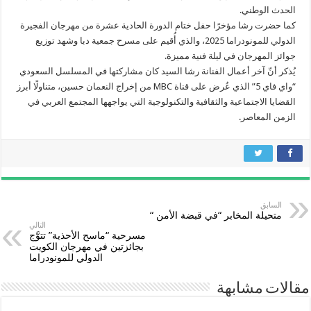
الحدث الوطني.
كما حضرت رشا مؤخرًا حفل ختام الدورة الحادية عشرة من مهرجان الفجيرة
الدولي للمونودراما 2025، والذي أُقيم على مسرح جمعية دبا وشهد توزيع
جوائز المهرجان في ليلة فنية مميزة.
يُذكر أنّ آخر أعمال الفنانة رشا السيد كان مشاركتها في المسلسل السعودي
“واي فاي 5” الذي عُرض على قناة MBC من إخراج النعمان حسين، متناولًا أبرز
القضايا الاجتماعية والثقافية والتكنولوجية التي يواجهها المجتمع العربي في
الزمن المعاصر.
السابق
متحيلة المخابر “في قبضة الأمن “
التالي
مسرحية “ماسح الأحذية” تتوَّج
بجائزتين في مهرجان الكويت
الدولي للمونودراما
مقالات مشابهة