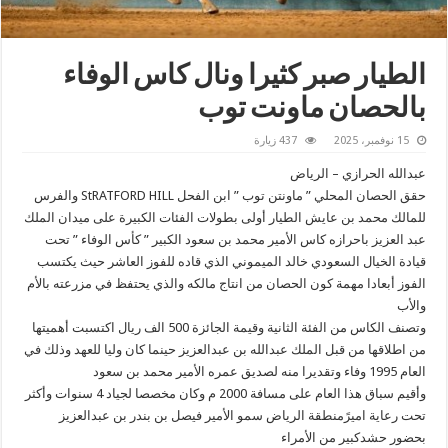
الطيار صبر كثيرا ونال كاس الوفاء
بالحصان ماونت توب
15 نوفمبر، 2025
437 زيارة
عبدالله الحرازي – الرياض
حقق الحصان المحلي ” ماونتن توب ” ابن الفحل StRATFORD HILL والفرس
للمالك محمد بن عايش الطيار أولى بطولات الفئات الكبيرة على ميدان الملك
عبد العزيز باحرازه كاس الأمير محمد بن سعود الكبير ” كأس الوفاء ” تحت
قيادة الخيال السعودي خالد الميموني الذي قاده للفوز العاشر حيث يكتسب
الفوز أبعادا مهمة كون الحصان من انتاج مالكه والذي يحتفظ في مزرعته بالأم
والأب
وتصنف الكاس من الفئة الثانية وقيمة الجائزة 500 الف ريال اكتسبت أهميتها
من اطلاقها من قبل الملك عبدالله بن عبدالعزيز حينما كان وليا للعهد وذلك في
العام 1995 وفاء وتقديرا منه لصديق عمره الأمير محمد بن سعود
وأقيم سباق هذا العام على مسافة 2000 م وكان مخصصا لجياد 4 سنوات وأكثر
تحت رعاية اميرًمنطقة الرياض سمو الأمير فيصل بن بندر بن عبدالعزيز
بحضور حشدكبير من الأمراء