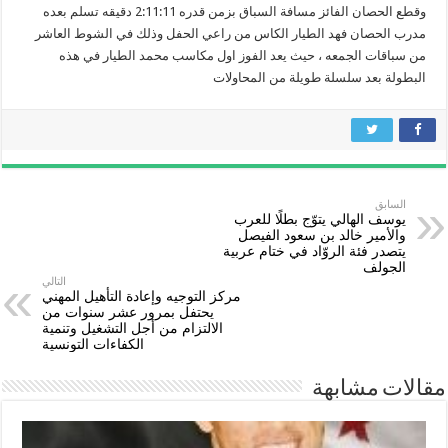
وقطع الحصان الفائز مسافة السباق بزمن قدره 2:11:11 دقيقه تسلم بعده
مدرب الحصان فهد الطيار الكاس من راعي الحفل وذلك في الشوط العاشر
من سباقات الجمعه ، حيث يعد الفوز اول مكاسب محمد الطيار في هذه
البطولة بعد سلسلة طويلة من المحاولات
السابق
يوسف الهالي يتوّج بطلًا للعرب
والأمير خالد بن سعود الفيصل
يتصدر فئة الروّاد في ختام عربية
الجولف
التالي
مركز التوجيه وإعادة التأهيل المهني
يحتفل بمرور عشر سنوات من
الالتزام من أجل التشغيل وتنمية
الكفاءات التونسية
مقالات مشابهة