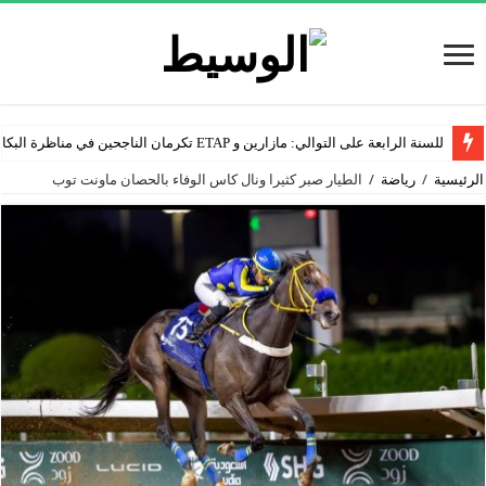
للسنة الرابعة على التوالي: مازارين و ETAP تكرمان الناجحين في مناظرة البكالوريا
الرئيسية
/
رياضة
/
الطيار صبر كثيرا ونال كاس الوفاء بالحصان ماونت توب