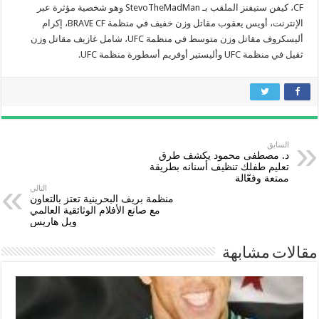
CF، كيفن ستيفنز الملقب بـ StevoTheMadMan وهو شخصية مؤثرة عبر
الإنترنت، أويس يعقوب مقاتل وزن خفيف في منظمة BRAVE CF، إكرام
أليسكروف مقاتل وزن متوسط في منظمة UFC، شامل غازيف مقاتل وزن
ثقيل في منظمة UFC وأليستير أوفريم أسطورة منظمة UFC.
السابق
د. مصطفى محمود يكشف طرق
تعليم طفلك تنظيف أسنانه بطريقة
ممتعة وفعّالة
التالي
منظمة بريف البحرينية تعتز بالتعاون
مع صانع الأفلام الوثائقية العالمي
ويل هاريس
مقالات مشابهة