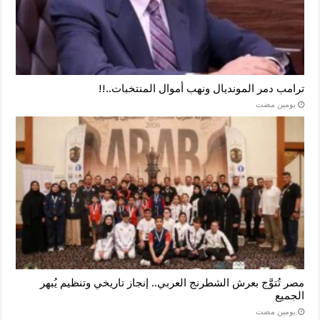
ترامب دمر المونديال ونهب أموال المنتخبات..!!
‏يومين مضت
مصر تُتوَّج بعرش الشطرنج العربي.. إنجاز تاريخي وتنظيم يُبهر
الجميع
‏يومين مضت