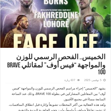
الخميس.. الفحص الرسمي للوزن
والمواجهة “فيس أوف” لمقاتلي BRAVE
100
5 نوفمبر، 2025
637 زيارة
يشهد “الخميس” إجراء مراسم الفحص الرسمي للوزن والمواجهة “فيس
أوف” بين المقاتلين المشاركين في بطولة BRAVE 100، وذلك عند الساعة
السابعة مساءً في مجمع الأفنيوز.
وتُعد هذه الفعالية من أكثر المحطات تشويقاً وإثارة قبل انطلاق المنافسات،
إذ تشهد تفاعلاً جماهيرياً واسعاً، وتُبرز حجم الجاهزية البدنية والذهنية