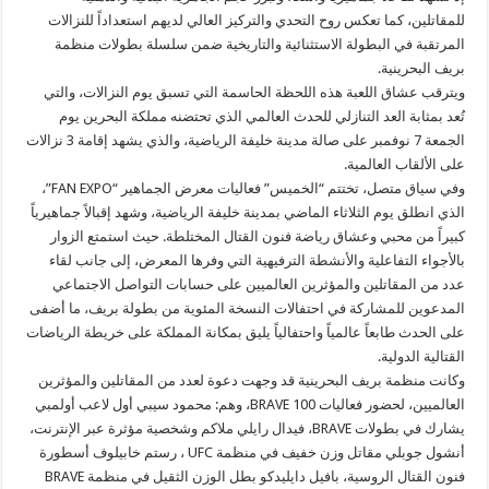
للمقاتلين، كما تعكس روح التحدي والتركيز العالي لديهم استعداداً للنزالات
المرتقبة في البطولة الاستثنائية والتاريخية ضمن سلسلة بطولات منظمة
بريف البحرينية.
ويترقب عشاق اللعبة هذه اللحظة الحاسمة التي تسبق يوم النزالات، والتي
تُعد بمثابة العد التنازلي للحدث العالمي الذي تحتضنه مملكة البحرين يوم
الجمعة 7 نوفمبر على صالة مدينة خليفة الرياضية، والذي يشهد إقامة 3 نزالات
على الألقاب العالمية.
وفي سياق متصل، تختتم “الخميس” فعاليات معرض الجماهير “FAN EXPO”،
الذي انطلق يوم الثلاثاء الماضي بمدينة خليفة الرياضية، وشهد إقبالاً جماهيرياً
كبيراً من محبي وعشاق رياضة فنون القتال المختلطة. حيث استمتع الزوار
بالأجواء التفاعلية والأنشطة الترفيهية التي وفرها المعرض، إلى جانب لقاء
عدد من المقاتلين والمؤثرين العالميين على حسابات التواصل الاجتماعي
المدعوين للمشاركة في احتفالات النسخة المئوية من بطولة بريف، ما أضفى
على الحدث طابعاً عالمياً واحتفالياً يليق بمكانة المملكة على خريطة الرياضات
القتالية الدولية.
وكانت منظمة بريف البحرينية قد وجهت دعوة لعدد من المقاتلين والمؤثرين
العالميين، لحضور فعاليات BRAVE 100، وهم: محمود سيبي أول لاعب أولمبي
يشارك في بطولات BRAVE، فيدال رايلي ملاكم وشخصية مؤثرة عبر الإنترنت،
أنشول جوبلي مقاتل وزن خفيف في منظمة UFC ، رستم خابيلوف أسطورة
فنون القتال الروسية، بافيل دايليدكو بطل الوزن الثقيل في منظمة BRAVE