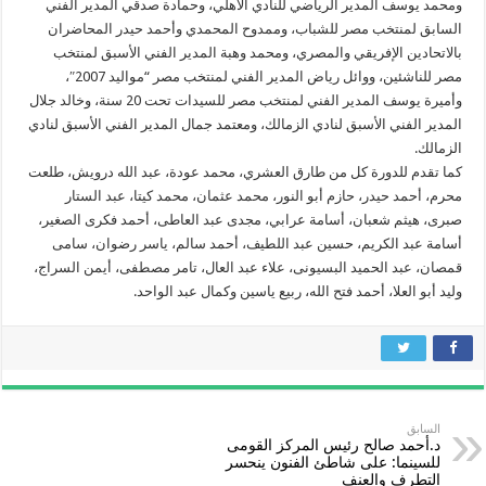
ومحمد يوسف المدير الرياضي للنادي الأهلي، وحمادة صدقي المدير الفني
السابق لمنتخب مصر للشباب، وممدوح المحمدي وأحمد حيدر المحاضران
بالاتحادين الإفريقي والمصري، ومحمد وهبة المدير الفني الأسبق لمنتخب
مصر للناشئين، ووائل رياض المدير الفني لمنتخب مصر “مواليد 2007″،
وأميرة يوسف المدير الفني لمنتخب مصر للسيدات تحت 20 سنة، وخالد جلال
المدير الفني الأسبق لنادي الزمالك، ومعتمد جمال المدير الفني الأسبق لنادي
الزمالك.
كما تقدم للدورة كل من طارق العشري، محمد عودة، عبد الله درويش، طلعت
محرم، أحمد حيدر، حازم أبو النور، محمد عثمان، محمد كيتا، عبد الستار
صبرى، هيثم شعبان، أسامة عرابي، مجدى عبد العاطى، أحمد فكرى الصغير،
أسامة عبد الكريم، حسين عبد اللطيف، أحمد سالم، ياسر رضوان، سامى
قمصان، عبد الحميد البسيونى، علاء عبد العال، تامر مصطفى، أيمن السراج،
وليد أبو العلا، أحمد فتح الله، ربيع ياسين وكمال عبد الواحد.
السابق
د.أحمد صالح رئيس المركز القومى
للسينما: على شاطئ الفنون ينحسر
التطرف والعنف