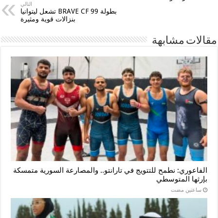
التالي
بطولة BRAVE CF 99 تشعل ليتوانيا
بنزالات قوية ومثيرة
مقالات مشابهة
الفاعوري: نطمح للتتويج في تارانتو.. والمصارعة السورية متمسكة
بإرثها المتوسطي
‏ساعتين مضت