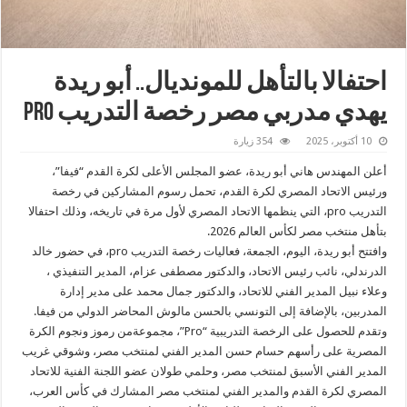
احتفالا بالتأهل للمونديال.. أبو ريدة
يهدي مدربي مصر رخصة التدريب Pro
10 أكتوبر، 2025
354 زيارة
أعلن المهندس هاني أبو ريدة، عضو المجلس الأعلى لكرة القدم “فيفا”،
ورئيس الاتحاد المصري لكرة القدم، تحمل رسوم المشاركين في رخصة
التدريب pro، التي ينظمها الاتحاد المصري لأول مرة في تاريخه، وذلك احتفالا
بتأهل منتخب مصر لكأس العالم 2026.
وافتتح أبو ريدة، اليوم، الجمعة، فعاليات رخصة التدريب pro، في حضور خالد
الدرندلي، نائب رئيس الاتحاد، والدكتور مصطفى عزام، المدير التنفيذي ،
وعلاء نبيل المدير الفني للاتحاد، والدكتور جمال محمد على مدير إدارة
المدربين، بالإضافة إلى التونسي بالحسن مالوش المحاضر الدولي من فيفا.
وتقدم للحصول على الرخصة التدريبية “Pro”، مجموعةمن رموز ونجوم الكرة
المصرية على رأسهم حسام حسن المدير الفني لمنتخب مصر، وشوقي غريب
المدير الفني الأسبق لمنتخب مصر، وحلمي طولان عضو اللجنة الفنية للاتحاد
المصري لكرة القدم والمدير الفني لمنتخب مصر المشارك في كأس العرب،