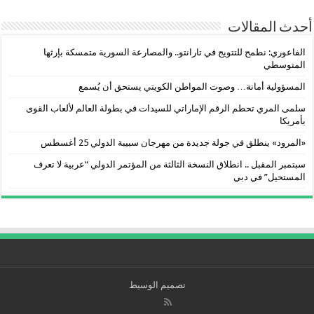
أحدث المقالات
الفاعوري: نطمح للتتويج في تارانتو.. والمصارعة السورية متمسكة بإرثها
المتوسطي
المسؤولية أمانة… وصوت المواطن الكويتي يستحق أن يُسمع
سلمى المري تحطم الرقم الإماراتي للسيدات في بطولة العالم لألعاب القوى
بأمريكا
«المرود» ينطلق في جولة جديدة من مهرجان سبيبة الدولي 25 أغسطس
سبتمبر المقبل .. انطلاق النسخة الثالثة من المؤتمر الدولي “عربية لا تعرف
المستحيل” في دبي
تصميم الوسيط