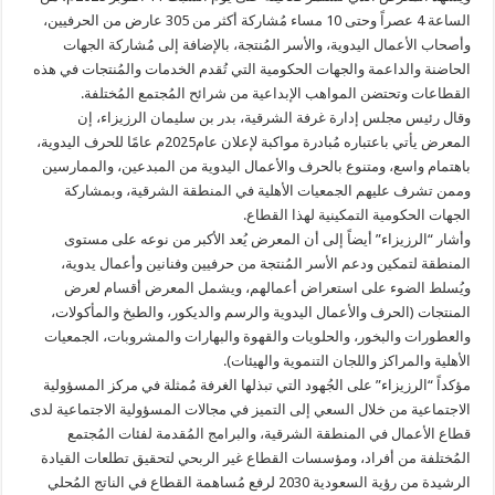
الساعة 4 عصراً وحتى 10 مساء مُشاركة أكثر من 305 عارض من الحرفيين،
وأصحاب الأعمال اليدوية، والأسر المُنتجة، بالإضافة إلى مُشاركة الجهات
الحاضنة والداعمة والجهات الحكومية التي تُقدم الخدمات والمُنتجات في هذه
القطاعات وتحتضن المواهب الإبداعية من شرائح المُجتمع المُختلفة.
وقال رئيس مجلس إدارة غرفة الشرقية، بدر بن سليمان الرزيزاء، إن
المعرض يأتي باعتباره مُبادرة مواكبة لإعلان عام2025م عامًا للحرف اليدوية،
باهتمام واسع، ومتنوع بالحرف والأعمال اليدوية من المبدعين، والممارسين
وممن تشرف عليهم الجمعيات الأهلية في المنطقة الشرقية، وبمشاركة
الجهات الحكومية التمكينية لهذا القطاع.
وأشار “الرزيزاء” أيضاً إلى أن المعرض يُعد الأكبر من نوعه على مستوى
المنطقة لتمكين ودعم الأسر المُنتجة من حرفيين وفنانين وأعمال يدوية،
ويُسلط الضوء على استعراض أعمالهم، ويشمل المعرض أقسام لعرض
المنتجات (الحرف والأعمال اليدوية والرسم والديكور، والطبخ والمأكولات،
والعطورات والبخور، والحلويات والقهوة والبهارات والمشروبات، الجمعيات
الأهلية والمراكز واللجان التنموية والهيئات).
مؤكداً “الرزيزاء” على الجُهود التي تبذلها الغرفة مُمثلة في مركز المسؤولية
الاجتماعية من خلال السعي إلى التميز في مجالات المسؤولية الاجتماعية لدى
قطاع الأعمال في المنطقة الشرقية، والبرامج المُقدمة لفئات المُجتمع
المُختلفة من أفراد، ومؤسسات القطاع غير الربحي لتحقيق تطلعات القيادة
الرشيدة من رؤية السعودية 2030 لرفع مُساهمة القطاع في الناتج المُحلي