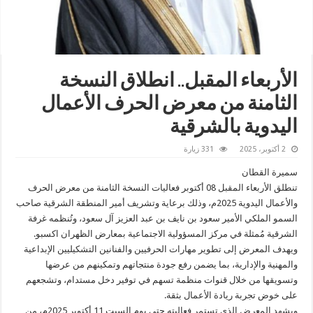
الأربعاء المقبل.. انطلاق النسخة
الثامنة من معرض الحرف الأعمال
اليدوية بالشرقية
2 أكتوبر، 2025
331 زيارة
سميرة القطان
تنطلق الأربعاء المقبل 08 أكتوبر فعاليات النسخة الثامنة من معرض الحرف
والأعمال اليدوية 2025م، وذلك برعاية وتشريف أمير المنطقة الشرقية صاحب
السمو الملكي الأمير سعود بن نايف بن عبد العزيز آل سعود، وتُنظمه غرفة
الشرقية مُمثلة في مركز المسؤولية الاجتماعية بمعارض الظهران اكسبو.
ويهدف المعرض إلى تطوير مهارات الحرفيين والفنانين التشكيليين الإبداعية
والمهنية والإدارية، بما يضمن رفع جودة منتجاتهم وتمكينهم من عرضها
وتسويقها من خلال قنوات منظمة تسهم في توفير دخل مستدام، وتشجعهم
على خوض تجربة ريادة الأعمال بثقة.
ويشهد المعرض الذي تستمر فعاليته حتى يوم السبت 11 أكتوبر 2025م، من