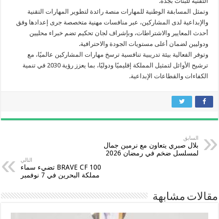
التقنية للبنات بجدة.
وتمثل المسابقة الوطنية للمهارات منصة رائدة لتطوير المهارات التقنية
والإبداعية لدى المشاركين، عبر منافسات مهنية متخصصة جرى إعدادها وفق
أحدث المعايير والاشتراطات، وبإشراف لجان تحكيم تضم خبراء محليين
ودوليين لضمان أعلى مستويات الجودة والاحترافية.
وتوفر الفعالية بيئة تدريبية تنافسية ترسخ مهارات المشاركين عالميًا، مع
ترشيح الأوائل لتمثيل المملكة إقليميًا ودوليًا، بما يعزز رؤية 2030 في تنمية
الكفاءات والقطاعات الإبداعية.
السابق
بلال صبري يتعاون مع نرمين جمال
لمسلسل ضخم في رمضان 2026
التالي
BRAVE CF 100 تضيء سماء
مملكة البحرين في 7 نوفمبر
مقالات مشابهة