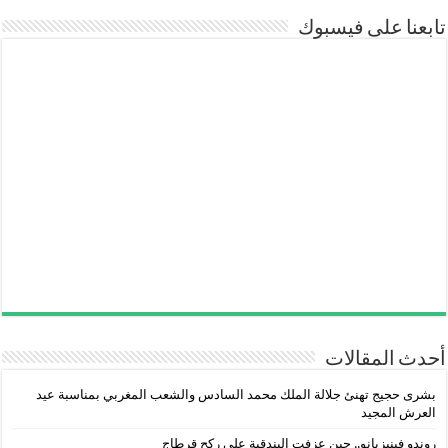
تابعنا على فيسبوك
أحدث المقالات
بشرى حجيج تهنئ جلالة الملك محمد السادس والشعب المغربي بمناسبة عيد
العرش المجيد
روندو فينيزيانو.. حين عزفت البندقية على ركح قرطاج