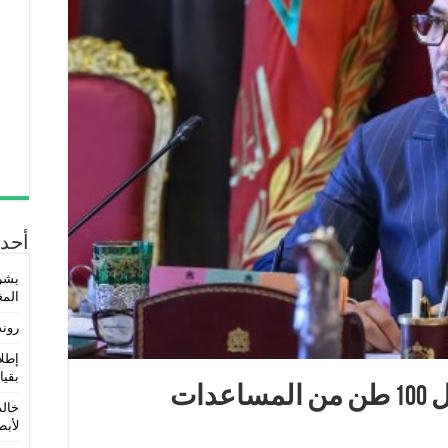
أحدث
بشر
المغ
روند
إطلا
بقيا
ملك المغرب يأمر بإرسال 100 طن من المساعدات
خالد
لأبطا