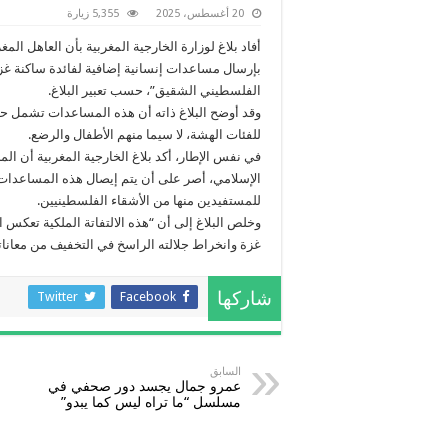
20 أغسطس، 2025
5,355 زيارة
أفاد بلاغ لوزارة الخارجية المغربية بأن العاهل ا
بإرسال مساعدات إنسانية إضافية لفائدة ساكنة غ
الفلسطيني الشقيق”، حسب تعبير البلاغ.
للفئات الهشة، لا سيما منهم الأطفال والرضع.
في نفس الإطار، أكد بلاغ الخارجية المغربية أن ا
الإسلامي، أصر على أن يتم إيصال هذه المساعدات 
للمستفيدين منها من الأشقاء الفلسطينيين.
وخلص البلاغ إلى أن “هذه الالتفاتة الملكية تعكس 
غزة وانخراط جلالته الراسخ في التخفيف من معاناته
Twitter
Facebook
شاركها
السابق
عمرو جمال يجسد دور صحفي في
مسلسل “ما تراه ليس كما يبدو”