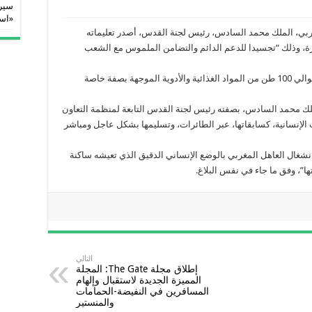
سيرا
«اس
لمغربي، الملك محمد السادس، رئيس لجنة القدس، أصدر تعليماته
زة، وذلك “تجسيدا للدعم الدائم والتضامن الملموس مع الشعب
وقد أوضح البلاغ ذاته أن هذه المساعدات تشمل حوالي 100 طن من المواد الغذائية والأدوية الموجهة بصفة خاصة
لملك محمد السادس، بصفته رئيس لجنة القدس التابعة لمنظمة التعاون
الإنسانية، كسابقاتها، عبر الطائرات، وتسليمها بشكل عاجل ومباشر
انشغال العاهل المغربي بالوضع الإنساني الدقيق الذي تعيشه ساكنة
ا”، وفق ما جاء في نفس البلاغ.
التالي
إطلاق مجلة The Gate: المجلة
المميزة الجديدة لاستقبال وإلهام
المسافرين في النفيضة-الحمامات
والمنستير