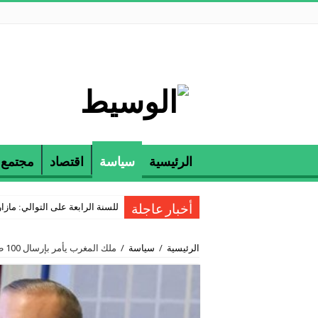
الرئيسية
سياسة
اقتصاد
مجتمع
للسنة الرابعة على التوالي: مازارين و ETAP تكرمان الناجحين في مناظرة
أخبار عاجلة
الرئيسية
/
سياسة
/
ملك المغرب يأمر بإرسال 100 طن من المساعدات الإنسانية لغزة