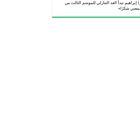
 إبراهيم تبدأ العد التنازلي للموسم الثالث من
معني شكرًا»