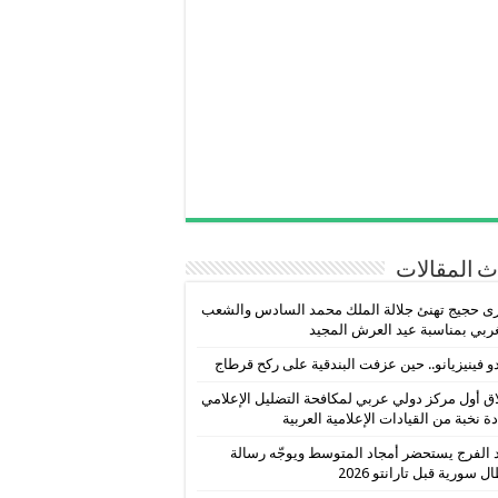
 المقالات
ى حجيج تهنئ جلالة الملك محمد السادس والشعب
ربي بمناسبة عيد العرش المجيد
و فينيزيانو.. حين عزفت البندقية على ركح قرطاج
ق أول مركز دولي عربي لمكافحة التضليل الإعلامي
دة نخبة من القيادات الإعلامية العربية
 الفرج يستحضر أمجاد المتوسط ويوجّه رسالة
ل سورية قبل تارانتو 2026