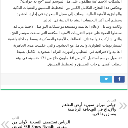
الشبكات الاجتماعية يطلقون على هذا الموسم اسم “حج بلا حوادث”.
ويعكس هذا النجاح، التكامل الكبير بين التخطيط المسبق والتقنيات الذكية
والجاهزية الأمنية العالية، ليضاف إلى سجل السعودية في إدارة الحشود
وتنظيم أحد أكبر التجمعات البشرية الدينية في العالم.
وكانت وسائل الإعلام العالمية ومستخدمو شبكات التواصل الاجتماعي، قد
سلطوا الضوء على حجم التدريبات الأمنية المكثفة التي سبقت موسم الحج،
والتي شاركت فيها مختلِف القطاعات الأمنية والعسكرية، وسط محاكاة واقعية
لسيناريوهات الطوارئ والتعامل مع الحشود، والتي عكست مدى الجاهزية
العالية والاحترافية في التنظيم، وأظهرت التزام السعودية الكامل بضبط
تفاصيل موسم استقبل أكثر من 1.6 مليون حاج من 171 جنسية، في بيئة
تتطلب أقصى درجات التنسيق والتخطيط المسبق.
السابق
جياني ميرلو: سورية أرض التفاهم
والإبداع في الصحافة الرياضية
وسأزورها قريباً
التالي
الرياض تستضيف النسخة الأولى من
معرض FSB Show Riyadh لعرض