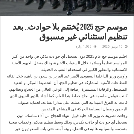
موسم حج 2025 يُختتم بلا حوادث.. بعد
تنظيم استثنائي غير مسبوق
10 يونيو، 2025
1,035 زيارة
اختُتم موسم حج عام 2025 دون تسجيل أي حوادث تذكر، في واحد من أكثر
المواسم تنظيماً وسلامة خلال السنوات الأخيرة، وذلك بفضل الجهود الأمنية
الاستثنائية والتطور الكبير في استخدام التقنيات الحديثة.
وأوضح وزير الداخلية السعودي الأمير عبد العزيز بن سعود بن نايف، خلال لقائه
القطاعات الأمنية المشاركة في تنظيم الحج، أن التخطيط المبكر، والتنفيذ
المنضبط، والرقابة المستمرة، إضافة إلى الوعي العالي من الحجاج وبعثاتهم،
كانت عوامل حاسمة في نجاح خطط هذا العام، كما أشاد بالدور الحيوي الذي
قامت به الفرق الميدانية التي عملت على مدار الساعة، لحماية ضيوف
الرحمن وضمان انسيابية الحركة في المشاعر المقدس.
وجاءت تصريحات وزير الداخلية قبيل انتهاء الحجاج من أداء مناسك، دون
تسجيل أي حوادث أو حالات تكدس، وذلك وسط تنظيم محكم، وخدمات صحية
متقدمة، وانسيابية عالية في التنقل، وبيئة آمنة، حتى بات السعوديون عبر