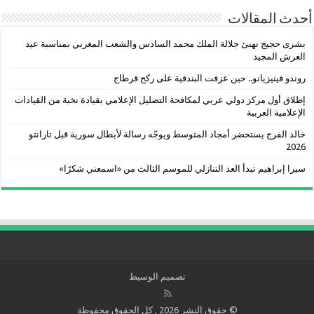
أحدث المقالات
بشرى حجيج تهنئ جلالة الملك محمد السادس والشعب المغربي بمناسبة عيد
العرش المجيد
روندو فينيزيانو.. حين عزفت البندقية على ركح قرطاج
إطلاق أول مركز دولي عربي لمكافحة التضليل الإعلامي بقيادة نخبة من القيادات
الإعلامية العربية
خالد الفرج يستحضر أمجاد المتوسط ويوجّه رسالة لأبطال سورية قبل تارانتو
2026
سيرا إبراهيم تبدأ العد التنازلي للموسم الثالث من «اسمعني شكرًا»
تصميم الوسيط
© حقوق النشر 2026 , كل الحقوق محفوظة