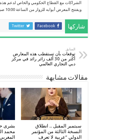
الشراكات مع القطاع الحكومي والخاص لدعم هذه ا
ويفتتح المعرض أبوابه للزوار من الساعة 10:00 صباحاً وحتى الساعة 2:00 ظهراً.
Twitter
Facebook
شاركها
السابق
توقعات بأن تستقطب هذه المعارض
أكثر من 30 ألف زائر رائد في مركز
دبي التجاري العالمي
مقالات مشابهة
سبتمبر المقبل .. انطلاق
بشرى حج
النسخة الثالثة من المؤتمر
محمد ا
الدولي “عربية لا تعرف
المغربي