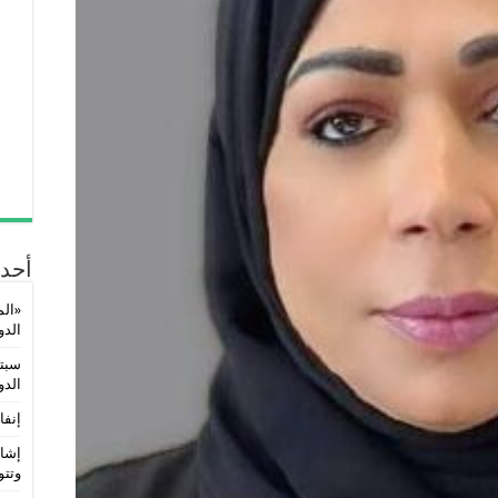
أحدث
«الم
الدولي 5
سبتم
الدو
إنفا
إشاد
وتتو