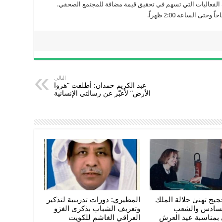
لفعاليات التي تسهم في تحقيق قيمة مضافة للمجتمع الصحفي.
التالي
عبد الكريم حمدان: أطلقت “هزوا
الأرض” لأعبّر عن رسالتي الإنسانية
يج تهنئ جلالة الملك
المطيري: دورات تدريبية لتذكير
لسادس والشعب
وتعريف الشباب بذكرى الغزو
 بمناسبة عيد العرش
العراقي الغاشم للكويت