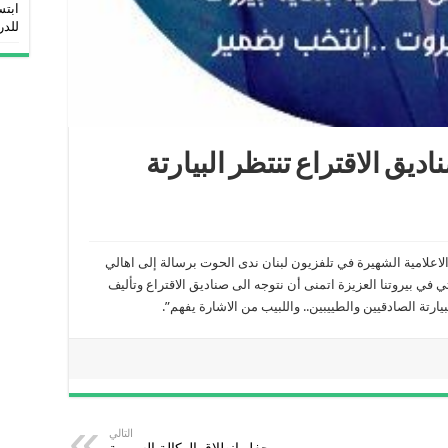
ابتس
للدر
يق الاقتراع تنتظر البيارتة
لامية الشهيرة في تلفزيون لبنان ندى الحوت برسالة إلى اهالي
ي في بيروتنا العزيزة اتمنى أن نتوجه الى صناديق الاقتراع وتأليف
يارتة الصادقيين والطييبين.. واللبيب من الاشارة يفهم”.
التالي
حفل انطلاق الوكالة السورية