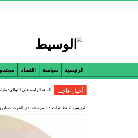
الرئيسية
سياسة
اقتصاد
مجتمع
للسنة الرابعة على التوالي: مازارين و ETAP تكرمان الناجحين في مناظرة
أخبار عاجلة
الرئيسية
/
تظاهرات
/
المرشحة ندى الحوت: صناديق ال