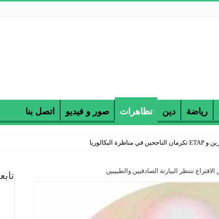
رياضة
دين
تظاهرات
صور و فيديو
اتصل بنا
 البكالوريا
اقتراع تنتظر البيارتة الصادقيين والطييبين
تابع