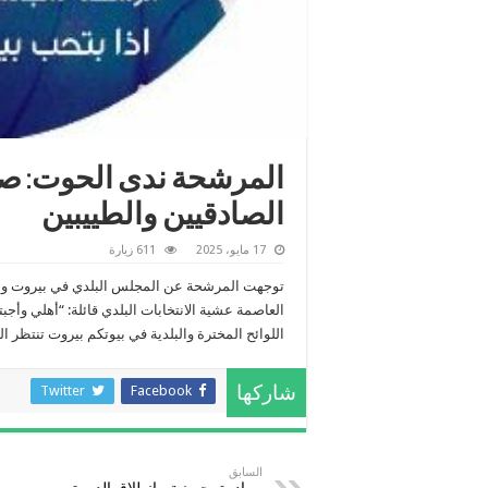
المرشحة ندى الحوت: صناد
الصادقيين والطييبين
17 مايو، 2025
611 زيارة
توجهت المرشحة عن المجلس البلدي في بيروت والاع
العاصمة عشية الانتخابات البلدي قائلة: “أهلي وأجبت
اللوائح المخترة والبلدية في بيوتكم بيروت تنتظر الب
Twitter
Facebook
شاركها
السابق
بمبادرة بحرينية.. انطلاق الدورة