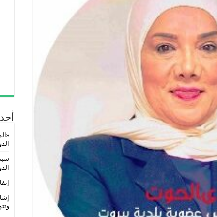
أحدث
«الم
الدولي 5
سبتم
الدو
إنفا
إشاد
وتتو