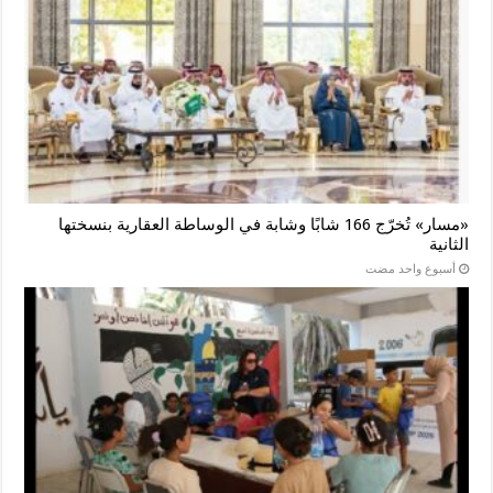
«مسار» تُخرّج 166 شابًا وشابة في الوساطة العقارية بنسختها
الثانية
‏أسبوع واحد مضت