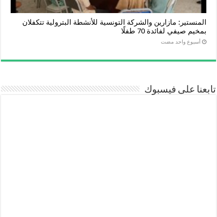
المنستير: مازارين والشركة التونسية للأنشطة البترولية تتكفلان
بمخيم صيفي لفائدة 70 طفلًا
‏أسبوع واحد مضت
تابعنا على فيسبوك