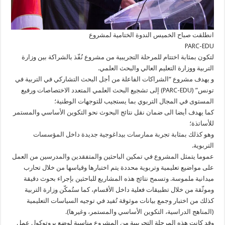
انطلقت صباح الخميس الندوة الختامية لمشروع
PARC-EDU
لتكون بمثابة اختتام للمرحلة التجريبية من مشروع نُفّذ بالشراكة بين وزارة
التربية ووزارة التعليم العالي والبحث العلمي.
و يهدف مشروع “الشراكات الفاعلة من أجل البحث التشاركي في التربية في
تونس” (PARC-EDU) إلى تشجيع البحث العلمي المتعدد الاختصاصات ورفيع
المستوى في المجال التربوي بما يستجيب للتوجهات الوطنية؛
كما يهدف أيضا الى ضمان نقل نتائج البحوث نحو التكوين الأساسي والمستمر
للأساتذة؛
وهو كذلك بمثابة تجربة ممارسات بيداغوجية جديدة داخل المؤسسات
التربوية.
عموما يتمثل المشروع في تمكين الباحثين والمتفقدين والمدرسين من العمل
على مواضيع تعليمية وتربوية محددة يتم اختبارها وقياسها من خلال تحارب
ميدانية ملموسة. وتسمح نتائج هذه المشاريع للباحثين بإجراء بحوث دقيقة
وموثّقة من خلال تطبيقات فعلية داخل الأقسام، كما ستُمكّن وزارة التربية
كذلك من اختبار وجمع بيانات موثوقة تُفيد في توجيه السياسات التعليمية
(المناهج الدراسية، التكوين الأساسي والمستمر، وغيرها).
وقد كانت هذه المرحلة التجريبية من المشروع مناسبة لوضع بروتوكول عمل