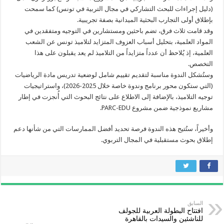
(دليل إجراءات للبحث التشاركي في مجال التربية في تونس) كما سمحت
بإطلاق أولى التجارب البحثية الميدانية بصفة تجريبية.
وقد قامت ثلاث فرق، تضم باحثين ومستشارين في التوجيه ومتفقدين في
المواد العلمية، بتحليل أسباب العزوف المتزايد لتلاميذ تونس عن الشعب
العلمية، إذ يُلاحظ أن عدداً متزايداً من التلاميذ لم يعد يقبلون على هذا
التخصص.
وستُشكل الندوة مناسبة لتقديم تقييم شامل لوضعية تدريس مادة الرياضيات
(التي ستكون محور برنامج وندوة خاصة خلال 2025-2026)، واستراتيجيات
توجيه التلاميذ، بالإضافة إلى الاطلاع على نتائج البحوث التي أُنجزت في إطار
مشاريع نموذجية ضمن مشروع PARC-EDU.
وأخيراً، ستُتيح هذه الندوة فرصة تحديد أفضل الممارسات التي من شأنها دعم
إطلاق بحوث مستقبلية في المجال التربوي.
السابق
افتتاح البطولة العربية للجولف
للناشئين والسيدات بالقاهرة