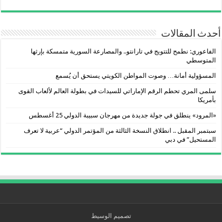
أحدث المقالات
الفاعوري: نطمح للتتويج في تارانتو.. والمصارعة السورية متمسكة بإرثها
المتوسطي
المسؤولية أمانة… وصوت المواطن الكويتي يستحق أن يُسمع
سلمى المري تحطم الرقم الإماراتي للسيدات في بطولة العالم لألعاب القوى
بأمريكا
«المرود» ينطلق في جولة جديدة من مهرجان سبيبة الدولي 25 أغسطس
سبتمبر المقبل .. انطلاق النسخة الثالثة من المؤتمر الدولي “عربية لا تعرف
المستحيل” في دبي
تصميم الوسيط