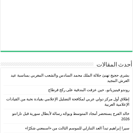
أحدث المقالات
بشرى حجيج تهنئ جلالة الملك محمد السادس والشعب المغربي بمناسبة عيد
العرش المجيد
روندو فينيزيانو.. حين عزفت البندقية على ركح قرطاج
إطلاق أول مركز دولي عربي لمكافحة التضليل الإعلامي بقيادة نخبة من القيادات
الإعلامية العربية
خالد الفرج يستحضر أمجاد المتوسط ويوجّه رسالة لأبطال سورية قبل تارانتو
2026
سيرا إبراهيم تبدأ العد التنازلي للموسم الثالث من «اسمعني شكرًا»