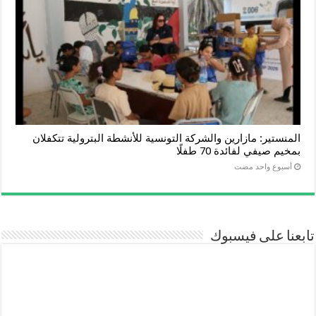
المنستير: مازارين والشركة التونسية للأنشطة البترولية تتكفلان
بمخيم صيفي لفائدة 70 طفلًا
‏أسبوع واحد مضت
تابعنا على فيسبوك