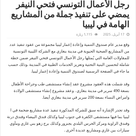
رجل الأعمال التونسي فتحي النيفر
يمضي على تنفيذ جملة من المشاريع
الهامة في ليبيا
17 أبريل، 2025
1,115 زيارة
وقع مدير عام صندوق التنمية وإعادة إعمار ليبيا مجموعة من عقود تنفيذ عدد
من المشاريع الصحية الحيوية في مدينة بنغازي مع الشركة الليبية التونسية
للمقاولات العامة التي يُمثلها رجل الأعمال التونسي فتحي النيفر ضمن خطة
شاملة لتحسين البنية التحتية وتعزيز الخدمات الطبية في المدينة .وذلك حسب
ما جاء في الصفحة الرسمية لصندوق التنمية وإعادة إعمار ليبيا.
وقد شملت هذه العقود مشروع عقد إنشاء مستشفى طب وجراحة الأطفال
بسعة 490 سرير في مدينة بنغازي . وعقد مشروع إنشاء مستشفى الولادة
وامراض النساء بسعة 200 سرير في مدينة بنغازي أيضا.
وقد تجدر الإشارة أنه سبق للشركة المذكورة تنفيذ عدة مشاريع ضخمة في ا
ليبيا بما فيها مستشفى الكفرة في جنوب ليبيا وكذلك فندق البيضاء وفندق درنة
وفندق الزاوية ومركز الحرس البلدي بجنزور وكذلك برج زهو بني غازي ومآوي
سيارات ببن غازي ومشاريع عديدة أخرى .