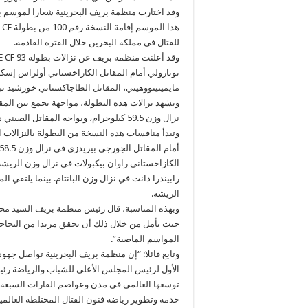
وقد اختارت منظمة بريف البحرينية شعارا لموسم ب
للقتال في مملكة البحرين خلال الفترة القادمة.
توتارولي أمام المقاتل الكازاخستاني أولزاس إسكا
مايميتيتووهيتي، المقاتل الطاجاكستاني خورشيد نزاروف 
وتشهد نزالات هذه البطولة، مواجهة تجمع بين المقا
نزال وزن 59.5 كيلوجرام، ويواجه المقاتل الصيني دامولامو المقاتل الجورجي لورتكي بانيدزي في نزال الوزن الخفيف.
وتبدأ منافسات هذه النسخة من البطولة بالنزالات ا
الكازاخستاني راوان بيكبولات في نزال وزن الريشة.
رابيندرا دانت في نزال وزن البانتام. بينما يلتقي ا
الريشة.
حيث نأمل من خلال ذلك أن نحقق مزيدا من النجاح
المواسم الماضية”.
وتابع قائلا: “إن منظمة بريف البحرينية تواصل جهو
الأول لرئيس المجلس الأعلى للشباب والرياضة رئيس ا
توسعها العالمي في مدن وعواصم القارات السبعة، 
خدمة وتطوير رياضة فنون القتال المختلطة العالمية