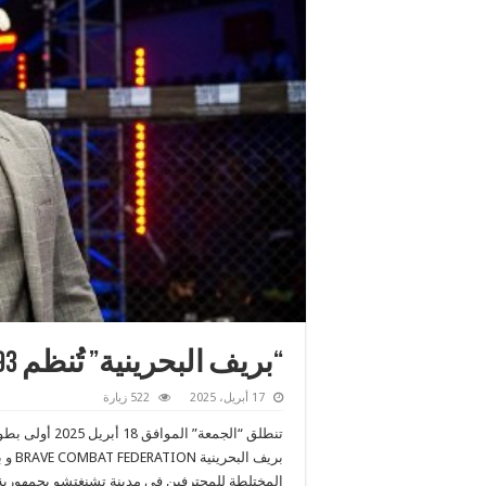
“بريف البحرينية” تُنظم BRAVE CF 93 في الصين.. الجمعة
17 أبريل، 2025
522 زيارة
المختلطة للمحترفين في مدينة تشنغتشو بجمهورية 