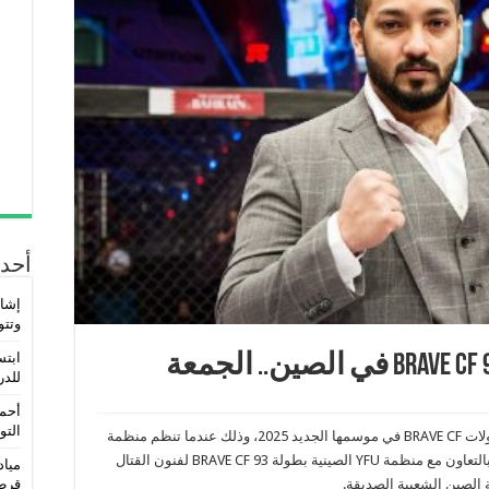
أحدث
إشاد
وتتو
ابتس
للدر
أحمد
التو
تنطلق “الجمعة” الموافق 18 أبريل 2025 أولى بطولات BRAVE CF في موسمها الجديد 2025، وذلك عندما تنظم منظمة
بريف البحرينية BRAVE COMBAT FEDERATION و بالتعاون مع منظمة YFU الصينية بطولة BRAVE CF 93 لفنون القتال
مياد
قرط
الصين الشعبية الصديقة.