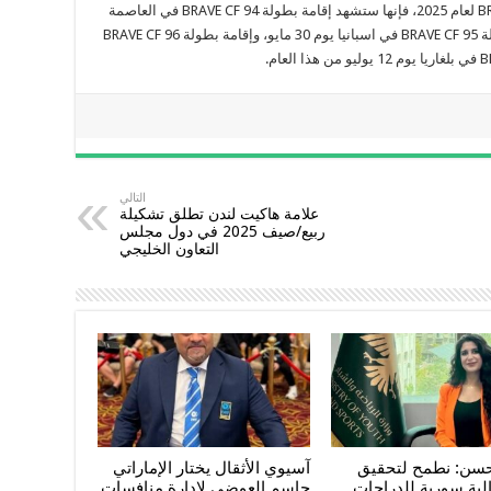
وبحسب روزنامة الموسم الجديد لبطولات BRAVE CF لعام 2025، فإنها ستشهد إقامة بطولة BRAVE CF 94 في العاصمة
السويسرية جنيف يوم 17 مايو، وإقامة بطولة بطولة BRAVE CF 95 في اسبانيا يوم 30 مايو، وإقامة بطولة BRAVE CF 96
التالي
علامة هاكيت لندن تطلق تشكيلة
ربيع/صيف 2025 في دول مجلس
التعاون الخليجي
حسن: نطمح لتحقيق
آسيوي الأثقال يختار الإماراتي
لية سورية للدراجات
جاسم العوضي لإدارة منافسات