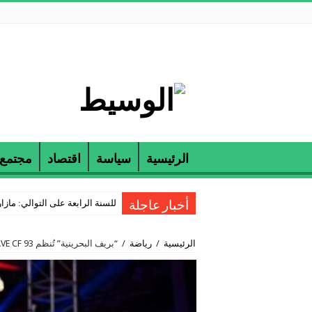
الرئيسية
سياسة
اقتصاد
مجتمع
للسنة الرابعة على التوالي: مازارين و ETAP تكرمان الناجحين في مناظرة
أخبار عاجلة
الرئيسية
/
رياضة
/
“بريف البحرينية” تُنظم BRAVE CF 93 في الصين.. الجمعة