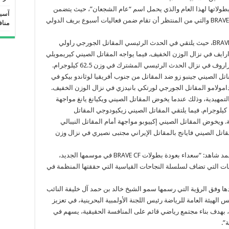
طولاتها لهذا العام والذي يحمل اسم “عام الشجعان”، حيث يتضمن
آسيو
هذا الموسم إقامة النسخة رقم 100 من بطولة BRAVE CF والتي من المنتظر أن تقام ضمن فعاليات أسبوع بريف الدولي
مناف
وقد أعلنت منظمة بريف عن نزالات بطولة BRAVE CF 93، حيث يلتقي في الحدث الرئيسي المقاتل الجورجي راولي
رايف في نزال الوزن الخفيف. فيما يواجه المقاتل الصيني كيريمويلي
في نزال الحدث الرئيسي المشترك في وزن 62.5 كيلوجرام.
تل الصيني جينبو زو ضد المقاتل من جنوب أفريقيا لوثاندو بيكو في
لتمهيدية، وذلك عندما يخوض المقاتل الصيني ويكيانغ يانغ مواجهة
أمام المقاتل الجورجي بيريدزي في نزال وزن 58.5 كيلوجرام. فيما يلتقي المقاتل الصيني زيكيودوجي المقاتل
 ويخوض المقاتل الصيني إكييوبو مواجهة أمام المقاتل النيبالي
لمقاتل الصيني فايانج بالمقاتل الإيراني مجتبى نصيري في نزال وزن
وبهذه المناسبة، قال رئيس منظمة بريف السيد محمد شاهد: “سعداء بعودة بطولات BRAVE CF في موسمها الجديد،
ات التي تضاف لسلسلة النجاحات القياسية التي حققتها المنظمة في
دها وفق الرؤية التي رسمها سمو الشيخ خالد بن حمد آل خليفة النائب
لهيئة العامة للرياضة رئيس اللجنة الأولمبية البحرينية، في تعزيز
بهدف بناء مجتمع رياضي قائم على المنافسة الحقيقية، يسهم في
”.