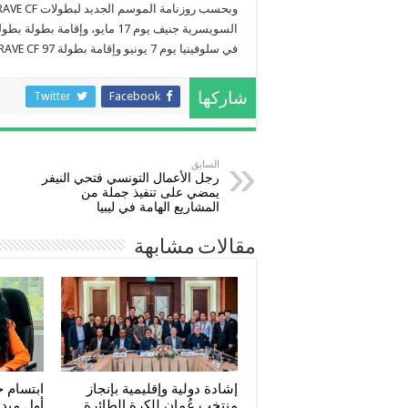
في سلوفينيا يوم 7 يونيو وإقامة بطولة BRAVE CF 97 في بلغاريا يوم 12 يوليو من هذا العام.
Twitter
Facebook
شاركها
السابق
رجل الأعمال التونسي فتحي النيفر
يمضي على تنفيذ جملة من
المشاريع الهامة في ليبيا
مقالات مشابهة
إشادة دولية وإقليمية بإنجاز
ابتسام 
منتخب عُمان للكرة الطائرة
أول ميدا