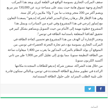
سقف المركب التجاري بسوسة الواقع في القلعة كبرى. ويعد هذا المركب
التجاري وجهة تسوق هامة حيث يمتد على مساحة تزيد عن 130,000 متر مربع
ويضم أكثر من 200 متجر ويجذب ما بين 7 و10 ملايين زائر كل سنة.
وفي هذا الإطار قال برهان رصاع المدير العام لشركة إنديغو:” يسعدنا التعاون
مع إمباور إنرجي في هذا المشروع وفي غيره من المبادرات. ويمثل هذا
المشروع خطوة مهمة إلى الأمام من حيث التمويل ويساهم بشكل كبير في
تحقيق أهدافنا المتعلقة باستدامة الطاقة في تونس”.
وتجدر الإشارة أن الهدف من هذا المشروع هو تحسين كفاءة الطاقة في
المركب التجاري بسوسة مع دعم تجارة التجزئة الخضراء في تونس. من
المتوقع أن يولد النظام بالمركب المذكور ما يقرب من 1,400 ميغاوات ساعة
من الطاقة النظيفة سنويا، مما يؤدي إلى تقليل أكثر من 1,000 طن من ثاني
أكسيد الكربون سنويا.
من خلال هذه الشراكة، ستعزز شركة إنديغو للطاقات المتجددة مكانتها
الرائدة في تطوير مشاريع الطاقة المتجددة في تونس، وبالتالي ستكون قادرة
على تلبية الطلب المتزايد على حلول الطاقة المستدامة.
السابق