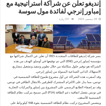
إنديغو تعلن عن شراكة استراتيجية مع
إمباور إنرجي لفائدة مول سوسة
28 ديسمبر، 2024
531 زيارة
يسر شركة إنديغو للطاقات المتجددة IRES أن تعلن عن اكتمال شراكتها مع
مؤسسة إمباور إنرجي (ENE) التي تم توقيعها في أوسلو. الهدف من هذه
الشراكة هو توفير حلول متكاملة من خلال تطوير وتنفيذ وتشغيل مشاريع
الاستهلاك الذاتي الصناعية الممولة من إمباور إنرجي.
وقد أسفرت هذه الشراكة عن أول مشروع طموح للطاقة الشمسية في
تونس، مما يدل على الالتزام المشترك للطرفين بالانتقال الطاقي في تونس.
وقد تم إضفاء الطابع الرسمي على المشروع بين إمباور والمركبات التجارية
في تونس بفضل اتفاقية دعم الطاقة (PSA) التي تسمح بتركيب نظام للطاقة
الشمسية للأسقف.
ويتضمن المشروع تركيب نظام للطاقة الشمسية بقوة 948 كيلو واط على