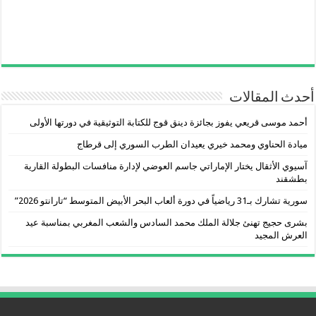
أحدث المقالات
أحمد موسى قريعي يفوز بجائزة دينق قوج للكتابة التوثيقية في دورتها الأولى
ميادة الحناوي ومحمد خيري يعيدان الطرب السوري إلى قرطاج
آسيوي الأثقال يختار الإماراتي جاسم العوضي لإدارة منافسات البطولة القارية
بطشقند
سورية تشارك بـ31 رياضياً في دورة ألعاب البحر الأبيض المتوسط “تارانتو 2026”
بشرى حجيج تهنئ جلالة الملك محمد السادس والشعب المغربي بمناسبة عيد
العرش المجيد