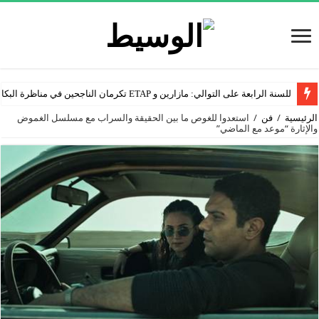
للسنة الرابعة على التوالي: مازارين و ETAP تكرمان الناجحين في مناظرة البكالوريا
الرئيسية
/
فن
/
استعدوا للغوص ما بين الحقيقة والسراب مع مسلسل الغموض
والإثارة “موعد مع الماضي”