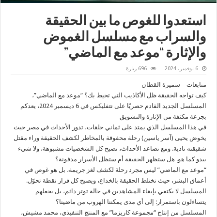
استعدوا للغوص ما بين الحقيقة
والسراب مع مسلسل الغموض
والإثارة “موعد مع الماضي”
6 نوفمبر، 2024
696 زيارة
متابعات – سميرة القطان
كيف تواجه الحقيقة ظل الأكاذيب التي تحيط بك؟ “موعد مع الماضي”،
المسلسل الجديد القادم حصريًا على نتفليكس في 6 ديسمبر 2024، يعدكم
بجرعة مكثفة من الإثارة والتشويق
في هذا المسلسل الذي يمتد على ثماني حلقات، تدور الأحداث في مصر حيث
يخوض يحيى (آسر ياسين) رحلة محفوفة بالمخاطر لكشف الحقيقة وراء مقتل
شقيقته نادية. ومع تصاعد الأحداث، تصبح كل الشخصيات مشبوهة، ولا شيء
يبدو كما هو. هل ستظهر الحقيقة أم ستظل الأسرار مدفونة؟
“موعد مع الماضي” ليس مجرد رحلة لكشف لغز جريمة، بل هو غوص في
أعماق البشر، حيث تختلط الحقيقة بالخداع، ويصبح كل قرار نقطة تحوّل.
المسلسل لا يكتفي بإبقاء المشاهدين في حالة توتر دائم، بل يجعلهم
يتساءلون باستمرار: إلى أي مدى يمكننا الهروب من ماضينا؟
المسلسل من إنتاج “مجموعة كاريزما” مع المنتج التنفيذي، محمد مشيش،