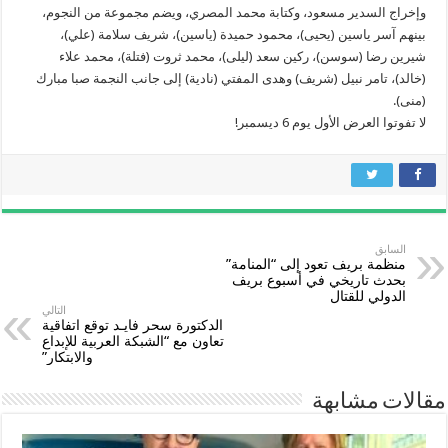
وإخراج السدير مسعود، وكتابة محمد المصري، ويضم مجموعة من النجوم،
بينهم آسر ياسين (يحيى)، محمود حميدة (ياسين)، شريف سلامة (علي)،
شيرين رضا (سوسن)، ركين سعد (ليلى)، محمد ثروت (فتلة)، محمد علاء
(خالد)، تامر نبيل (شريف) وهدى المفتي (نادية) إلى جانب النجمة صبا مبارك
(منى).
لا تفوتوا العرض الأول يوم 6 ديسمبر!
السابق
منظمة بريف تعود إلى “المنامة”
بحدث تاريخي في أسبوع بريف
الدولي للقتال
التالي
الدكتورة سحر فايـد توقع اتفاقية
تعاون مع “الشبكة العربية للإبداع
والابتكار”
مقالات مشابهة