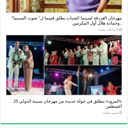
مهرجان الغردقة لسينما الشباب يطلق قسما ل” صوت السينما”
..وحمادة هلال أول المكرمين
«المرود» ينطلق في جولة جديدة من مهرجان سبيبة الدولي 25
أغسطس
‏يومين مضت