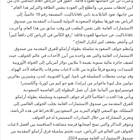
وعبرت لي عن حماسها للعودة قائلة: “الفوز في الرياض العام الماضي كان من
أبرز لحظات مسيرتي، وأتطلع إلى العودة بنفس الطاقة والتركيز هذا العام.”
من جانبها، تعود التايلاندية باتي تافاتاناكيت، المصنفة رقم 16 عالمياً، إلى
الرياض بعد فوزها ببطولة السعودية الدولية للسيدات المقدمة من صندوق
الاستثمارات العامة على نفس الملعب في وقت سابق من هذا العام. وأعربت
تافاتاناكيت عن حماسها للعودة قائلة: “رفع الكأس في الرياض كان دافعاً كبيراً
لي وأشعر بشغف كبير لتكرار النجاح.”
وتُنظم جولف السعودية سلسلة بطولة أرامكو للفرق المقدمة من صندوق
الاستثمارات العامة والتي تعد واحدة من أبرز الأحداث في عالم الجولف، حيث
تُضيف جائزة مالية سنوية بقيمة 5 ملايين دولار أمريكي إلى الجولة الأوروبية
للسيدات، وتجمع فرقاً مكونة من ثلاث لاعبات محترفات بالاضافة لأحد الهواة .
وقد توجت محطات السلسلة في تامبا، كوريا الجنوبية، لندن، وشينزين بفائزين
دوليين مثل ليونا ماغواير من إيرلندا، هيو جو كيم من كوريا، وألكسندرا
فوستيرلينغ من ألمانيا، قبل أن تصل البطولة إلى العاصمة السعودية.
ويأتي هذا الحدث انعكاساً لالتزام جولف السعودية وسلسلة بطولة أرامكو
للفرق المقدمة من صندوق الاستثمارات العامة بجلب الجولف العالمي إلى
المملكة، مع السعي لإلهام المزيد من السعوديين للانخراط في هذه الرياضة،
وتعزيز المشاركة من خلال المبادرات المستمرة لدعم الجولف.
وتتوفر التذاكر والتي تمنح أصحابها فرصة مشاهدة المنافسة بين أفضل لاعبات
الجولف في العالم في الرياض، حيث تختتم سلسلة فرق أرامكو المقدمة من
صندوق الاستثمارات العامة موسم 2024.