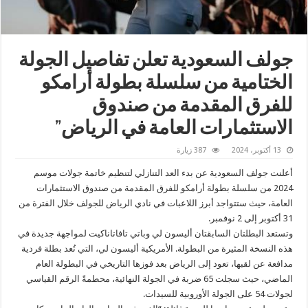
جولف السعودية تعلن تفاصيل الجولة
الختامية من سلسلة بطولة أرامكو
للفرق المقدمة من صندوق
الاستثمارات العامة في الرياض”
13 أكتوبر، 2024
387 زيارة
أعلنت جولف السعودية عن بدء العد التنازلي لتنظيم خاتمة جولات موسم
2024 من سلسلة بطولة أرامكو للفرق المقدمة من صندوق الاستثمارات
العامة، حيث ستتواجد أبرز اللاعبات في نادي الرياض للجولف خلال الفترة من
31 أكتوبر إلى 2 نوفمبر.
وتستعد البطلتان السابقتان أليسون لي وباتي تافاتاناكيت لمواجهة جديدة في
هذه النسخة المثيرة من البطولة. الأمريكية أليسون لي، التي تُعد بطلة فردية
مدافعة عن لقبها، تعود إلى الرياض بعد فوزها التاريخي في البطولة العام
الماضي، حيث سجلت 65 ضربة في الجولة النهائية، محطمةً الرقم القياسي
لجولات 54 على الجولة الأوروبية للسيدات.