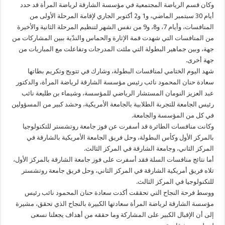
وكان قسم الرياضة المجتمعية في مؤسسة الشارقة لرياضة المرأة قد حدد
أيام 30 سبتمبر الماضي، و1 و2 أكتوبر الجاري لإقامة المرحلة الأولى من
المنافسات، وأيام 7، و8، و9 من نفس الشهر لتنظيم المرحلة الثانية والأخيرة
من المنافسات التي شهدت قمة الإثارة والحماس والندّية ببين المشاركات من
جهة، وبين جماهير البطولة التي ملئت المدرجات وتفاعلت مع المباريات من
جهة أخرى.
شهد اليوم الختامي لمنافسات البطولة، وشارك في تتويج وتكريم بطاتها
سعادة حنان المحمود نائب رئيس مؤسسة الشارقة لرياضة المرأة، والدكتور
عبد العزيز النومان المستشار الرياضي للمؤسسة، وشيماء بن طليعة نائب
رئيس الجامعة للتجربة الطلابية بالجامعة الأمريكية، وحشد كبير من المسؤولين
في كل من المؤسسة والجامعة.
وكانت منافسات الطائرة قد أسفرت عن فوز جامعة روتشستر للتكنولوجيا
بالمركز الأول وكأس البطولة، وحل فريق الجامعة الأمريكية بالشارقة في
المركز الثاني، وجامعة الشارقة في المركز الثالث.
أما نتائج منافسات السلة فقد أسفرت على فوز جامعة الشارقة بالمركز الأول،
تلاه فريق أمريكية الشارقة في المركز الثاني، وحل فريق جامعة روتشستر
للتكنولوجيا في المركز الثالث.
ووسط فرحة النجاح التي تحققت أكدت سعادة حنان المحمود نائب رئيس
مؤسسة الشارقة لرياضة المرأة سعادتها الكبيرة بالنجاح الذي تحقق، مشيرة
إلى أن الإقبال الكبير على المشاركة وما حققه من أهداف يجعلنا نسعى