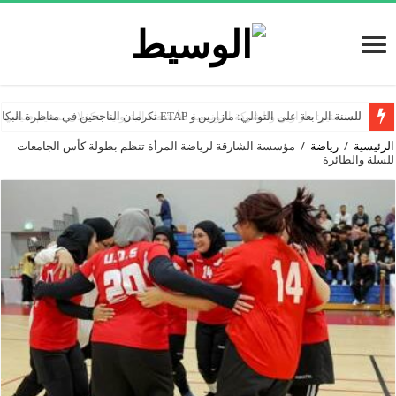
للسنة الرابعة على التوالي: مازارين و ETAP تكرمان الناجحين في مناظرة البكالوريا
المنستير: مازارين والشركة التونسية للأنشطة البترولية تتكفلان بمخيم صيفي لفائدة 70
الرئيسية
/
رياضة
/
مؤسسة الشارقة لرياضة المرأة تنظم بطولة كأس الجامعات
للسلة والطائرة