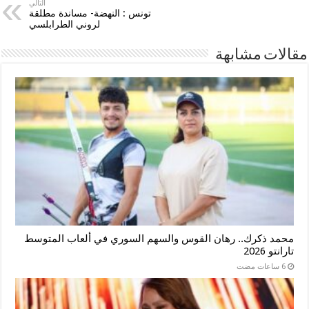
التالي
تونس : النهضة- مساندة مطلقة
لروني الطرابلسي
مقالات مشابهة
محمد ذكرك.. رهان القوس والسهم السوري في ألعاب المتوسط
تارانتو 2026