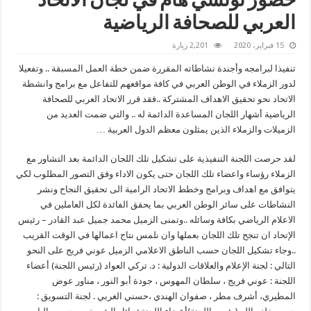
حضور تونسي هام في لجان الاتحاد
العربي للصحافة الرياضية
15 فبراير، 2020
2,201 زيارة
تنفيذا لبرامجه وأجندة نشاطاته المقررة ضمن خطة العمل المسبقة .. وتفعيلا
لدور الزملاء في الوطن العربي في كافة مواقعهم للتفاعل مع برامج وانشطة
الاتحاد نحو تحقيق الاهداف المشتركة ..فقد قرر الاتحاد العربي للصحافة
الرياضية أشهار اللجان المساعدة الدائمة له .. والتي ضمت العديد من
الزميلات والزملاء الذين يمثلون معظم الدول العربية …
لقد حرصت اللجنة التنفيذية على تشكيل تلك اللجان الدائمة بعد التشاور مع
الزملاء رؤساء واعضاء تلك اللجان حتى يكون الاداء وفق التصور المطلوب لكي
يتوافق مع اهداف وبرامج وخطط الاتحاد الرامية الى تحقيق النجاح ونشر
النشاطات على سائر الوطن العربي بما يحقق الفائدة لكل العاملين في
الاعلام الرياضي بكافة وسائله ..وتمنى الزميل محمد جميل عبد القادر – رئيس
الإتحاد ان تنجح تلك اللجان بعملها وان نلمس نتاج اعمالها في الوقت القريب
..وجاء تشكيل اللجان حسب الناطق الاعلامي الزميل عوني فريج على النحو
التالي : لجنة الإعلام والعلاقات الدولية : د. تركي العواد (رئيس اللجنة) أعضاء
اللجنة : عوني فريج ، سلطان المهوس ، جودة أبو النور ، مناور عوض
المطيري، أشرف مطر ، صفوان الهندي ،حسني الغربي . لجنة التسويق :