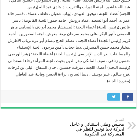
حسن خلف الله (رئيس اللجنة)أعضاء اللجنة : وائل الشيوخي ، حسين اليامي ،
عبد الله عاشور . لجنة الدورات والتدريب: د. هادي عبد الله (رئيس
اللجنة)أعضاء اللجنة : توفيق العبيدي ،إيهاب شعبان ،عاطف عساف ،قسم خالد
عمر ،د. أحمد أبو السعيد ،عماد درويش ،حامد حمور اللجنة القانونية : ياسر
عائس (رئيس اللجنة) أعضاء اللجنة :المستشار محمد أبو دف ،المحامي ماهر
الصمعي ،أنور البكر ،علي محمد سرحان ،رضا معوش . لجنة المصورين : أحمد
كريم (رئيس اللجنة) أعضاء اللجنة : عصام الحاج ،بسام أبو عرة ،رباب الأطرش
،مختار محمد حسن المشرقي ،دنيا حجاب ،أمين مرجون . لجنة الإستفتاء
والمسابقات: بدر الدين الإدريسي (رئيس اللجنة) أعضاء اللجنة : زهير الوريمي
،حسين زناقي ، سيف المالكي ،بدر الدين بخيت . لجنة المرأة : رجاء السعداني
(رئيسة اللجنة) أعضاء اللجنة : ميرفت حسنين ، حنان الشفاع ، ليلى بن فرحات
،فرح سالم ، عبير يوسف ، ديما السايح ، براءة الحسن وفاتنة عبد العاطي
(مقررة اللجنة).
السابق
مجلس وطني استثنائي و عاجل
لحركة تحيا تونس للنظر في
المشاركة في الحكومة.