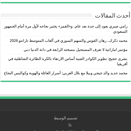
أحدث المقالات
رامي صبري يعود إلى جدة بعد عام.. و«القمر» يختبر نجاحه لأول مرة أمام الجمهور
السعودي
محمد ذكرك.. رهان القوس والسهم السوري في ألعاب المتوسط تارانتو 2026
مؤتمر اماراتية لا تعرف المستحيل بنسخته الرابعة في دانة الدنيا دبي
بشرى حجيج: تطوير الكوادر الفنية أساس الارتقاء بالكرة الطائرة الشاطئية في
أفريقيا
محمد حديد والد جيجي وبيلا مع بلال العربي: أسرار العائلة والهوية وكواليس النجاح
تصميم الوسيط