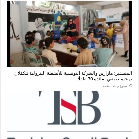
المنستير: مازارين والشركة التونسية للأنشطة البترولية تتكفلان
بمخيم صيفي لفائدة 70 طفلًا
‏أسبوع واحد مضت