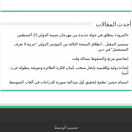
أحدث المقالات
«المرود» ينطلق في جولة جديدة من مهرجان سبيبة الدولي 25 أغسطس
سبتمبر المقبل .. انطلاق النسخة الثالثة من المؤتمر الدولي “عربية لا تعرف
المستحيل” في دبي
إنفانتينو يترنح والسقوط مسالة وقت
إشادة دولية وإقليمية بإنجاز منتخب عُمان للكرة الطائرة وتتويجه ببطولة غرب
آسيا
ابتسام حسن: نطمح لتحقيق أول ميدالية سورية للدراجات في ألعاب المتوسط
تصميم الوسيط